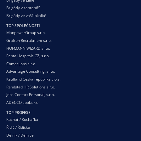
Brigády ve Zlíně
Brigády v zahraničí
Brigády ve vaší
lokalitě
TOP SPOLEČNOSTI
ManpowerGroup s.r.o.
Grafton Recruitment s.r.o.
HOFMANN WIZARD s.r.o.
Penta Hospitals CZ, s.r.o.
Comac jobs s.r.o.
Advantage Consulting, s.r.o.
Kaufland Česká republika v.o.s.
Randstad HR Solutions s.r.o.
Jobs Contact Personal, s.r.o.
ADECCO spol.s r.o.
TOP PROFESE
Kuchař / Kuchařka
Řidič / Řidička
Dělník / Dělnice