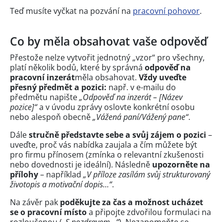
Teď musíte vyčkat na pozvání na
pracovní pohovor
.
Co by měla obsahovat vaše odpověď
Přestože nelze vytvořit jednotný „vzor“ pro všechny,
platí několik bodů, které by správná
odpověď na
pracovní inzerát
měla obsahovat.
Vždy uveďte
přesný předmět a pozici:
např. v e-mailu do
předmětu napište
„Odpověď na inzerát – [Název
pozice]“
a v úvodu zprávy oslovte konkrétní osobu
nebo alespoň obecně
„Vážená paní/Vážený pane“
.
Dále
stručně představte sebe a svůj zájem o pozici
–
uveďte, proč vás nabídka zaujala a čím můžete být
pro firmu přínosem (zmínka o relevantní zkušenosti
nebo dovednosti je ideální). Následně
upozorněte na
přílohy
– například
„V příloze zasílám svůj strukturovaný
životopis a motivační dopis…“
.
Na závěr pak
poděkujte za čas a možnost ucházet
se o pracovní místo
a připojte zdvořilou formulaci na
rozloučenou (
„S pozdravem…“
). Nezapomeňte se