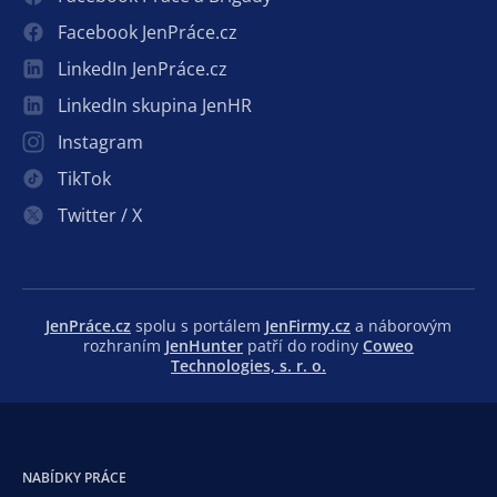
Facebook JenPráce.cz
LinkedIn JenPráce.cz
LinkedIn skupina JenHR
Instagram
TikTok
Twitter / X
JenPráce.cz
spolu s portálem
JenFirmy.cz
a náborovým
rozhraním
JenHunter
patří do rodiny
Coweo
Technologies, s. r. o.
NABÍDKY PRÁCE