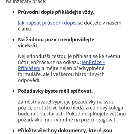
na inzeráty práce:
Průvodní dopis přikládejte vždy.
Jak napsat průvodní dopis
se dočtete v našem
článku.
Na žádnou pozici neodpovídejte
vícekrát.
Nejjednodušší cestou je přihlásit se ke svému
účtu JenPráce.cz na odkazu:
JenPráce –⁠
Přihlášení
a mějte nejen předvyplněné
formuláře, ale i veškerou historii svých
odpovědí.
Požadavky byste měli splňovat.
Zaměstnavatel vypisuje požadavky na svou
pozici, protože ví, koho hledá, a co nový kolega
bude mít na starosti. Pokud nesplňujete většinu
požadavků, není vhodné na pozici reagovat.
Přiložte všechny dokumenty, které jsou