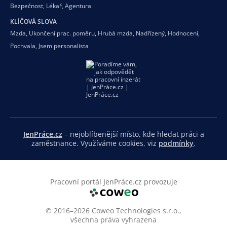
Bezpečnost
,
Lékař
,
Agentura
KLÍČOVÁ SLOVA
Mzda
,
Ukončení prac. poměru
,
Hrubá mzda
,
Nadřízený
,
Hodnocení
,
Pochvala
,
Jsem personalista
JenPráce.cz
– nejoblíbenější místo, kde hledat práci a
zaměstnance. Využíváme cookies, viz
podmínky
.
Pracovní portál JenPráce.cz provozuje
© 2016–2026 Coweo Technologies s.r.o.,
všechna práva vyhrazena