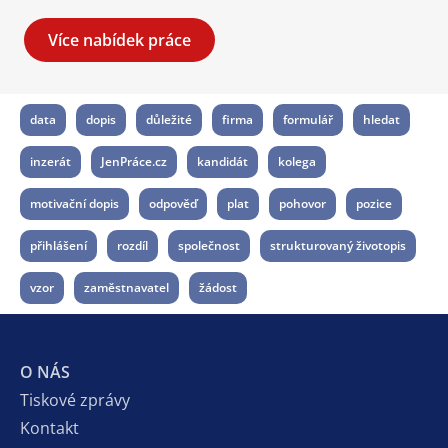
Více nabídek práce
data
dopis
důležité
firma
formulář
hledat
inzerát
JenPráce.cz
kandidát
kolega
motivační dopis
odpověď
plat
pohovor
pozice
přihlášení
rozdíl
společnost
strukturovaný životopis
vzor
zaměstnavatel
žádost
O NÁS
Tiskové zprávy
Kontakt