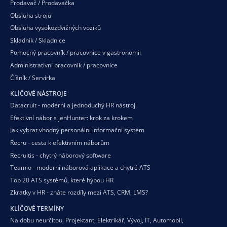
Prodavač / Prodavačka
Obsluha strojů
Obsluha vysokozdvižných vozíků
Skladník / Skladnice
Pomocný pracovník / pracovnice v gastronomii
Administrativní pracovník / pracovnice
Číšník / Servírka
KLÍČOVÉ NÁSTROJE
Datacruit - moderní a jednoduchý HR nástroj
Efektivní nábor s jenHunter: krok za krokem
Jak vybrat vhodný personální informační systém
Recru - cesta k efektivním náborům
Recruitis - chytrý náborový software
Teamio - moderní náborová aplikace a chytré ATS
Top 20 ATS systémů, které hýbou HR
Zkratky v HR - znáte rozdíly mezi ATS, CRM, LMS?
KLÍČOVÉ TERMÍNY
Na dobu neurčitou
,
Projektant
,
Elektrikář
,
Vývoj
,
IT
,
Automobil
,