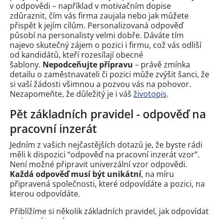
v odpovědi – například v motivačním dopise
zdůraznit, čím vás firma zaujala nebo jak můžete
přispět k jejím cílům. Personalizovaná odpověď
působí na personalisty velmi dobře. Dáváte tím
najevo skutečný zájem o pozici i firmu, což vás odliší
od kandidátů, kteří rozesílají obecné
šablony.
Nepodceňujte přípravu
– právě zmínka
detailu o zaměstnavateli či pozici může zvýšit šanci, že
si vaší žádosti všimnou a pozvou vás na pohovor.
Nezapomeňte, že důležitý je i váš
životopis
.
Pět základních pravidel - odpověď na
pracovní inzerát
Jedním z vašich nejčastějších dotazů je, že byste rádi
měli k dispozici “odpověď na pracovní inzerát vzor”.
Není možné připravit univerzální vzor odpovědi.
Každá odpověď musí být unikátní
, na míru
připravená společnosti, které odpovídáte a pozici, na
kterou odpovídáte.
Přiblížíme si několik základních pravidel, jak odpovídat