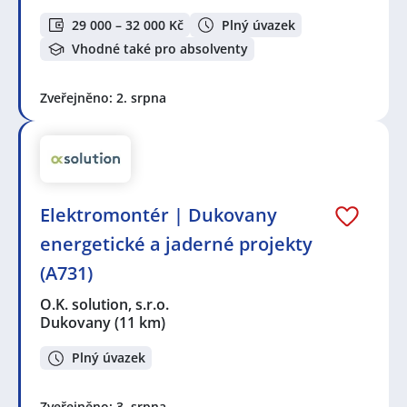
29 000 – 32 000 Kč
Plný úvazek
Vhodné také pro absolventy
Zveřejněno: 2. srpna
Elektromontér | Dukovany
energetické a jaderné projekty
(A731)
O.K. solution, s.r.o.
Dukovany
(11 km)
Plný úvazek
Zveřejněno: 3. srpna