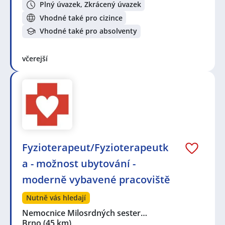
Plný úvazek, Zkrácený úvazek
Vhodné také pro cizince
Vhodné také pro absolventy
včerejší
Fyzioterapeut/Fyzioterapeutk
a - možnost ubytování -
moderně vybavené pracoviště
Nutně vás hledají
Nemocnice Milosrdných sester…
Brno
(45 km)