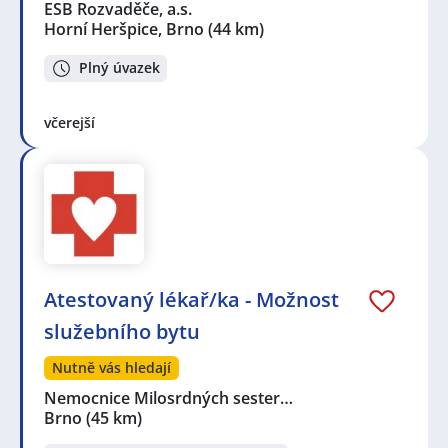
ESB Rozvaděče, a.s.
Horní Heršpice, Brno
(44 km)
Plný úvazek
včerejší
Atestovaný lékař/ka - Možnost
služebního bytu
Nutně vás hledají
Nemocnice Milosrdných sester…
Brno
(45 km)