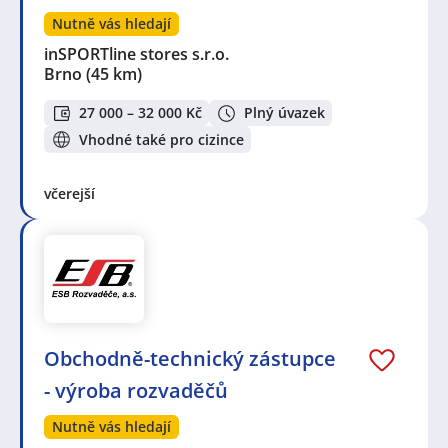
Nutně vás hledají
inSPORTline stores s.r.o.
Brno
(45 km)
27 000 – 32 000 Kč
Plný úvazek
Vhodné také pro cizince
včerejší
Obchodně-technický zástupce
- výroba rozvaděčů
Nutně vás hledají