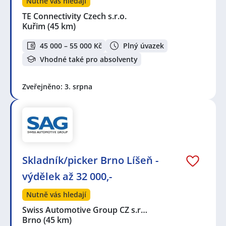
Nutně vás hledají
TE Connectivity Czech s.r.o.
Kuřim
(45 km)
45 000 – 55 000 Kč
Plný úvazek
Vhodné také pro absolventy
Zveřejněno: 3. srpna
Skladník/picker Brno Líšeň -
výdělek až 32 000,-
Nutně vás hledají
Swiss Automotive Group CZ s.r…
Brno
(45 km)