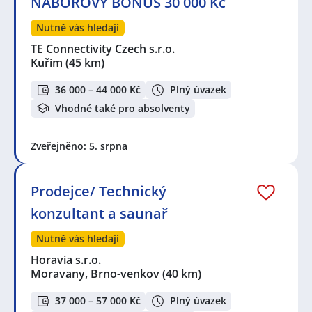
NÁBOROVÝ BONUS 30 000 Kč
Nutně vás hledají
TE Connectivity Czech s.r.o.
Kuřim
(45 km)
36 000 – 44 000 Kč
Plný úvazek
Vhodné také pro absolventy
Zveřejněno: 5. srpna
Prodejce/ Technický
konzultant a saunař
Nutně vás hledají
Horavia s.r.o.
Moravany, Brno-venkov
(40 km)
37 000 – 57 000 Kč
Plný úvazek