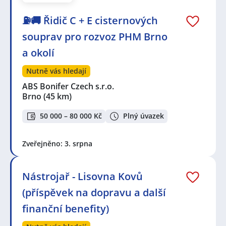
⛽🚚 Řidič C + E cisternových
souprav pro rozvoz PHM Brno
a okolí
Nutně vás hledají
ABS Bonifer Czech s.r.o.
Brno
(45 km)
50 000 – 80 000 Kč
Plný úvazek
Zveřejněno: 3. srpna
Nástrojař - Lisovna Kovů
(příspěvek na dopravu a další
finanční benefity)