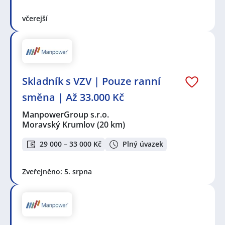
včerejší
Skladník s VZV | Pouze ranní
směna | Až 33.000 Kč
ManpowerGroup s.r.o.
Moravský Krumlov
(20 km)
29 000 – 33 000 Kč
Plný úvazek
Zveřejněno: 5. srpna