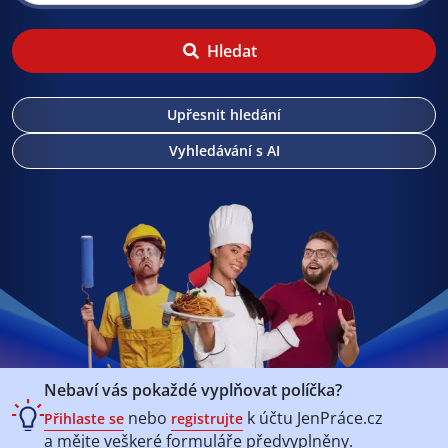
Hledat
Upřesnit hledání
Vyhledávání s AI
Nebaví vás pokaždé vyplňovat políčka?
nebo
k účtu
JenPráce.cz
Přihlaste se
registrujte
a mějte veškeré
formuláře předvyplněny.