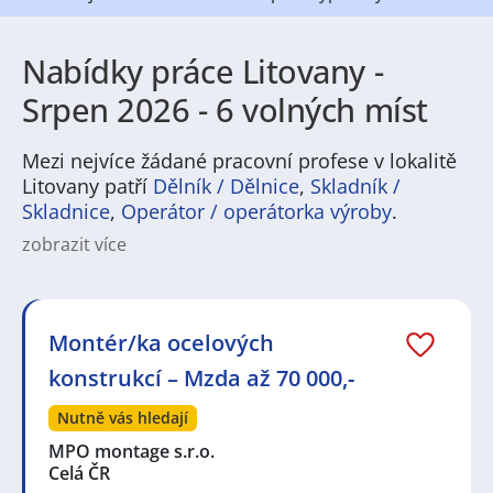
Nabídky práce Litovany -
Srpen 2026 - 6 volných míst
Mezi nejvíce žádané pracovní profese v lokalitě
Litovany patří
Dělník / Dělnice
,
Skladník /
Skladnice
,
Operátor / operátorka výroby
.
zobrazit více
Na
JenPráce.cz
naleznete širokou nabídku pravidelně
aktualizovaných a doplňovaných inzerátů
práce
i
brigády
. Najdete zde široké množství různých oborů
a profesí, o které mají firmy aktuálně největší zájem a
Montér/ka ocelových
je pro ně velmi podstatné obsadit pracovní pozici v co
konstrukcí – Mzda až 70 000,-
nejkratším možném termínu. Mezi takové profese
patří nyní nejvíce
kuchař / kuchařka
,
řidič / řidička
,
Nutně vás hledají
dělník / dělnice
,
dělník / dělnice
nebo máte zájem o
profesi
prodavač / prodavačka
? Mezi nejvíce
MPO montage s.r.o.
požadované obory patří
Průmyslová a chemická
Celá ČR
výroba
,
Ubytování a cestovní ruch
,
Doprava, logistika