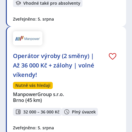
Vhodné také pro absolventy
Zveřejněno: 5. srpna
Operátor výroby (2 směny) |
Až 36 000 Kč + zálohy | volné
víkendy!
Nutně vás hledají
ManpowerGroup s.r.o.
Brno
(45 km)
32 000 – 36 000 Kč
Plný úvazek
Zveřejněno: 5. srpna