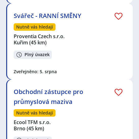
Svářeč - RANNÍ SMĚNY
Nutně vás hledají
Proventia Czech s.r.o.
Kuřim
(45 km)
Plný úvazek
Zveřejněno: 5. srpna
Obchodní zástupce pro
průmyslová maziva
Nutně vás hledají
Ecool TFM s.r.o.
Brno
(45 km)