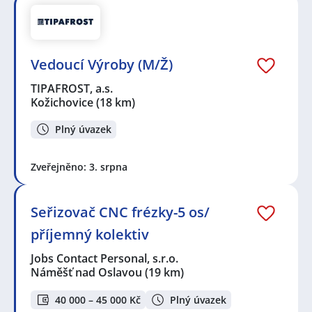
Vedoucí Výroby (M/Ž)
TIPAFROST, a.s.
Kožichovice
(18 km)
Plný úvazek
Zveřejněno: 3. srpna
Seřizovač CNC frézky-5 os/
příjemný kolektiv
Jobs Contact Personal, s.r.o.
Náměšť nad Oslavou
(19 km)
40 000 – 45 000 Kč
Plný úvazek