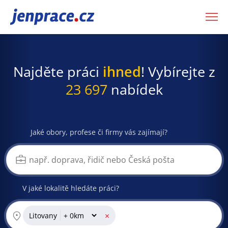
JenPráce.cz
Najděte práci
ihned
! Vybírejte z
23 697
nabídek
Jaké obory, profese či firmy vás zajímají?
V jaké lokalitě hledáte práci?
×
Litovany