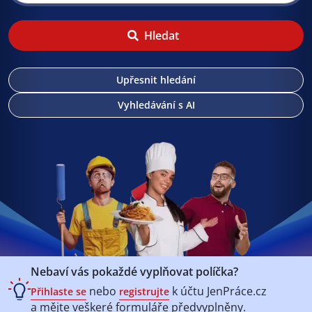
Hledat
Upřesnit hledání
Vyhledávání s AI
Nebaví vás pokaždé vyplňovat políčka?
nebo
k účtu
JenPráce.cz
Přihlaste se
registrujte
a mějte veškeré
formuláře předvyplněny.