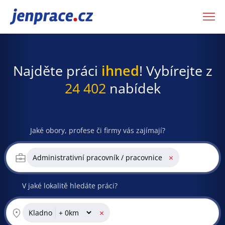
JenPráce.cz
Najděte práci
ihned
! Vybírejte z
24 402
nabídek
Jaké obory, profese či firmy vás zajímají?
×
Administrativní pracovník / pracovnice
V jaké lokalitě hledáte práci?
×
Kladno