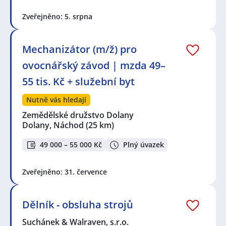
Zveřejněno: 5. srpna
Mechanizátor (m/ž) pro
ovocnářský závod | mzda 49–
55 tis. Kč + služební byt
Nutně vás hledají
Zemědělské družstvo Dolany
Dolany, Náchod
(25 km)
49 000 – 55 000 Kč
Plný úvazek
Zveřejněno: 31. července
Dělník - obsluha strojů
Suchánek & Walraven, s.r.o.