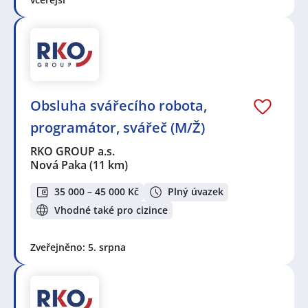
Obsluha svářecího robota,
programátor, svářeč (M/Ž)
RKO GROUP a.s.
Nová Paka
(11 km)
35 000 – 45 000 Kč
Plný úvazek
Vhodné také pro cizince
Zveřejněno: 5. srpna