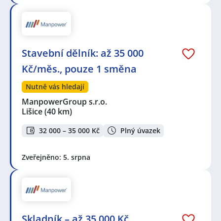
Stavební dělník: až 35 000
Kč/měs., pouze 1 směna
Nutně vás hledají
ManpowerGroup s.r.o.
Lišice
(40 km)
32 000 – 35 000 Kč
Plný úvazek
Zveřejněno: 5. srpna
Skladník – až 35 000 Kč