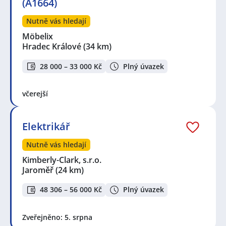
(A1664)
Nutně vás hledají
Möbelix
Hradec Králové
(34 km)
28 000 – 33 000 Kč
Plný úvazek
včerejší
Elektrikář
Nutně vás hledají
Kimberly-Clark, s.r.o.
Jaroměř
(24 km)
48 306 – 56 000 Kč
Plný úvazek
Zveřejněno: 5. srpna