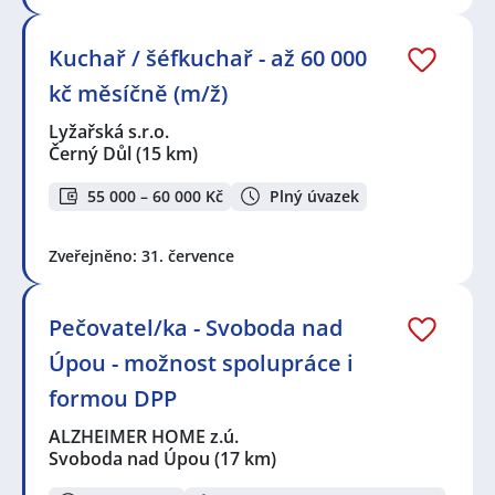
Kuchař / šéfkuchař - až 60 000
kč měsíčně (m/ž)
Lyžařská s.r.o.
Černý Důl
(15 km)
55 000 – 60 000 Kč
Plný úvazek
Zveřejněno: 31. července
Pečovatel/ka - Svoboda nad
Úpou - možnost spolupráce i
formou DPP
ALZHEIMER HOME z.ú.
Svoboda nad Úpou
(17 km)