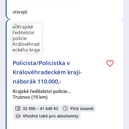
včerejší
Policista/Policistka v
Královéhradeckém kraji-
náborák 110.000,-
Krajské ředitelství policie…
Trutnov
(19 km)
32 900 – 41 640 Kč
Plný úvazek
Vhodné také pro absolventy