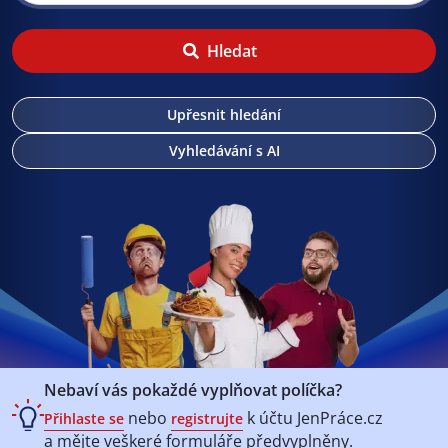
Hledat
Upřesnit hledání
Vyhledávání s AI
Nebaví vás pokaždé vyplňovat políčka?
nebo
k účtu
JenPráce.cz
Přihlaste se
registrujte
a mějte veškeré
formuláře předvyplněny.