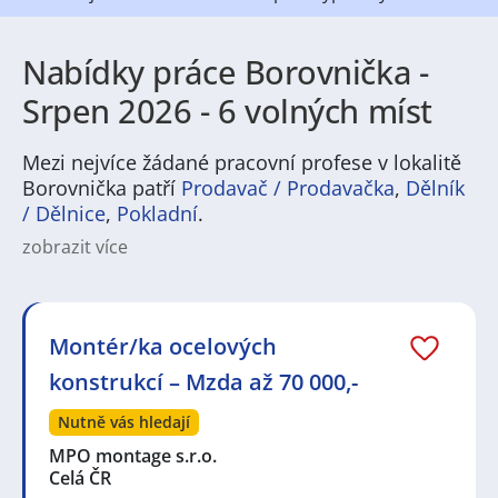
Nabídky práce Borovnička -
Srpen 2026 - 6 volných míst
Mezi nejvíce žádané pracovní profese v lokalitě
Borovnička patří
Prodavač / Prodavačka
,
Dělník
/ Dělnice
,
Pokladní
.
zobrazit více
Na
JenPráce.cz
naleznete širokou nabídku pravidelně
aktualizovaných a doplňovaných inzerátů
práce
i
brigády
. Najdete zde široké množství různých oborů
a profesí, o které mají firmy aktuálně největší zájem a
Montér/ka ocelových
je pro ně velmi podstatné obsadit pracovní pozici v co
konstrukcí – Mzda až 70 000,-
nejkratším možném termínu. Mezi takové profese
patří nyní nejvíce
kuchař / kuchařka
,
řidič / řidička
,
Nutně vás hledají
dělník / dělnice
,
dělník / dělnice
nebo máte zájem o
profesi
prodavač / prodavačka
? Mezi nejvíce
MPO montage s.r.o.
požadované obory patří
Průmyslová a chemická
Celá ČR
výroba
,
Ubytování a cestovní ruch
,
Doprava, logistika