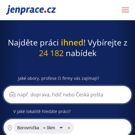
JenPráce.cz
Najděte práci
ihned
! Vybírejte z
24 182
nabídek
Jaké obory, profese či firmy vás zajímají?
V jaké lokalitě hledáte práci?
×
Borovnička