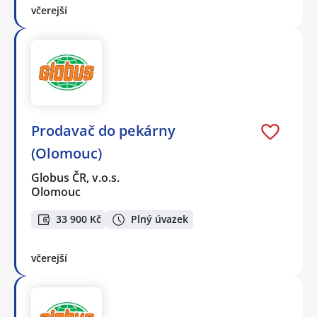
včerejší
Prodavač do pekárny
(Olomouc)
Globus ČR, v.o.s.
Olomouc
33 900 Kč
Plný úvazek
včerejší