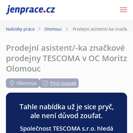
JenPráce.cz
Nabídky práce
Olomouc
Prodejní asistent/-ka značko
Prodejní asistent/-ka značkové
prodejny TESCOMA v OC Moritz
Olomouc
Olomouc
Plný úvazek
Tahle nabídka už je sice pryč,
ale není důvod zoufat.
Společnost TESCOMA s.r.o. hledá