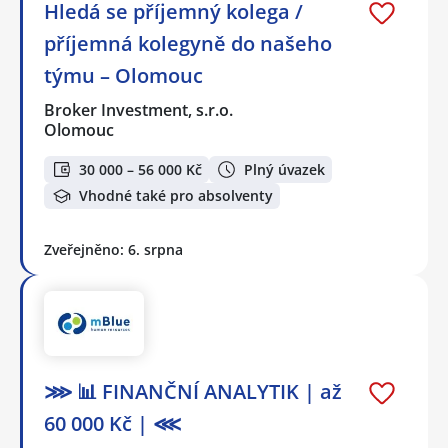
Hledá se příjemný kolega /
příjemná kolegyně do našeho
týmu – Olomouc
Broker Investment, s.r.o.
Olomouc
30 000 – 56 000 Kč
Plný úvazek
Vhodné také pro absolventy
Zveřejněno: 6. srpna
⋙ 📊 FINANČNÍ ANALYTIK | až
60 000 Kč | ⋘