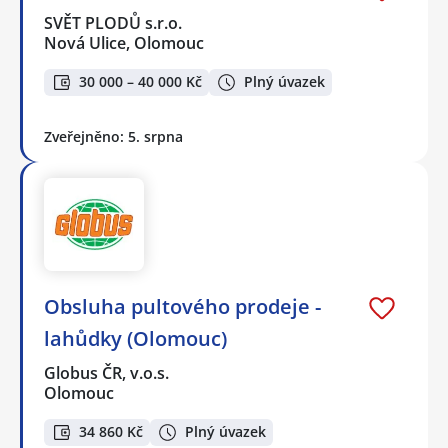
SVĚT PLODŮ s.r.o.
Nová Ulice, Olomouc
30 000 – 40 000 Kč
Plný úvazek
Zveřejněno: 5. srpna
Obsluha pultového prodeje -
lahůdky (Olomouc)
Globus ČR, v.o.s.
Olomouc
34 860 Kč
Plný úvazek