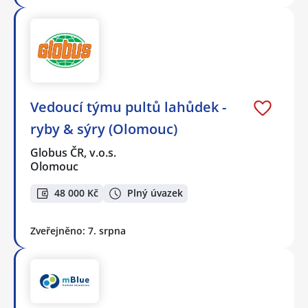
Vedoucí týmu pultů lahůdek -
ryby & sýry (Olomouc)
Globus ČR, v.o.s.
Olomouc
48 000 Kč
Plný úvazek
Zveřejněno: 7. srpna