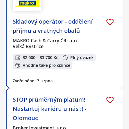
Skladový operátor - oddělení
příjmu a vratných obalů
MAKRO Cash & Carry ČR s.r.o.
Velká Bystřice
32 000 – 33 700 Kč
Plný úvazek
Vhodné také pro cizince
Zveřejněno: 7. srpna
STOP průměrným platům!
Nastartuj kariéru u nás :) -
Olomouc
Broker Investment, s.r.o.