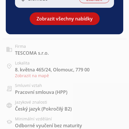
Zobrazit všechny nabídky
Firma
TESCOMA s.r.o.
Lokalita
8. května 465/24, Olomouc, 779 00
Zobrazit na mapě
Smluvní vztah
Pracovní smlouva (HPP)
Jazykové znalosti
Český jazyk
(Pokročilý B2)
Minimální vzdělání
Odborné vyučení bez maturity