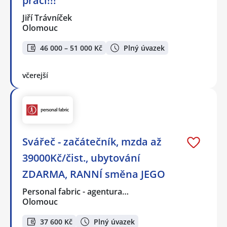
práci!!!
Jiří Trávníček
Olomouc
46 000 – 51 000 Kč
Plný úvazek
včerejší
Svářeč - začátečník, mzda až
39000Kč/čist., ubytování
ZDARMA, RANNÍ směna JEGO
Personal fabric - agentura…
Olomouc
37 600 Kč
Plný úvazek