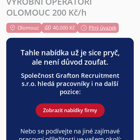
VÝROBNÍ OPERÁTOŘI
OLOMOUC 200 Kč/h
Olomouc
40.000 Kč
Plný úvazek
Tahle nabídka už je sice pryč,
ale není důvod zoufat.
Společnost Grafton Recruitment
s.r.o. hledá pracovníky i na další
pozice:
Zobrazit nabídky firmy
Nebo se podívejte na jiné zajímavé
pracovní příležitosti ve vašem okolí: