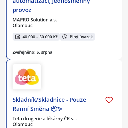
automatizaci, Jednosměnný
provoz
MAPRO Solution a.s.
Olomouc
40 000 – 50 000 Kč
Plný úvazek
Zveřejněno: 5. srpna
Skladník/Skladnice - Pouze
Ranní Směna 📦✨
Teta drogerie a lékárny ČR s…
Olomouc