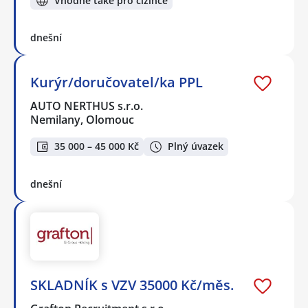
Vhodné také pro cizince
dnešní
Kurýr/doručovatel/ka PPL
AUTO NERTHUS s.r.o.
Nemilany, Olomouc
35 000 – 45 000 Kč
Plný úvazek
dnešní
SKLADNÍK s VZV 35000 Kč/měs.