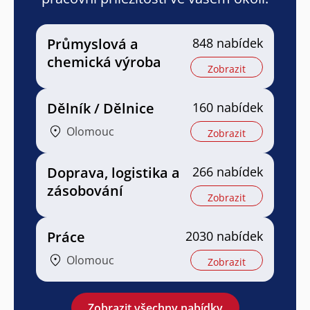
Průmyslová a
848 nabídek
chemická výroba
Zobrazit
Dělník / Dělnice
160 nabídek
Olomouc
Zobrazit
Doprava, logistika a
266 nabídek
zásobování
Zobrazit
Práce
2030 nabídek
Olomouc
Zobrazit
Zobrazit všechny nabídky