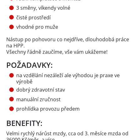
3 směny, víkendy volné
čisté prostředí
vhodné pro muže
Nástup po pohovoru co nejdříve, dlouhodobá práce
na HPP.
Všechny řádně zaučíme, vše vám ukážeme!
POŽADAVKY:
na vzdělání nezáleží ale výhodou je praxe ve
výrobě
dobrý zdravotní stav
manuální zručnost
prohlídka provozu předem
BENEFITY:
Velmi rychlý nárůst mzdy, cca od 3. měsíce mzda od
36000 Kč/měs. a více.