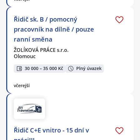
Řidič sk. B / pomocný
pracovník na dílně / pouze
ranní směna
ŽOLÍKOVÁ PRÁCE s.r.o.
Olomouc
30 000 – 35 000 Kč
Plný úvazek
včerejší
Řidič C+E vnitro - 15 dní v