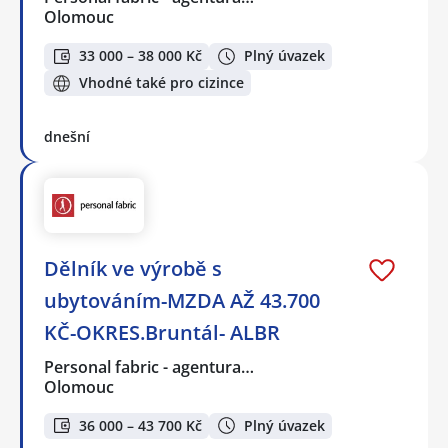
Olomouc
33 000 – 38 000 Kč
Plný úvazek
Vhodné také pro cizince
dnešní
Dělník ve výrobě s
ubytováním-MZDA AŽ 43.700
KČ-OKRES.Bruntál- ALBR
Personal fabric - agentura…
Olomouc
36 000 – 43 700 Kč
Plný úvazek