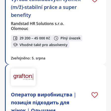
(m/ž)-stabilní práce a super
benefity
Randstad HR Solutions s.r.o.
Olomouc
29 200 – 45 000 Kč
Plný úvazek
Vhodné také pro absolventy
Zveřejněno: 5. srpna
Оператор виробництва |
позиція підходить для
жінок | Ольшани