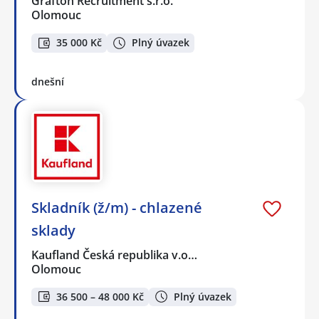
Grafton Recruitment s.r.o.
Olomouc
35 000 Kč
Plný úvazek
dnešní
Skladník (ž/m) - chlazené
sklady
Kaufland Česká republika v.o…
Olomouc
36 500 – 48 000 Kč
Plný úvazek