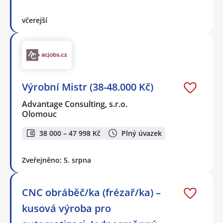
včerejší
Výrobní Mistr (38-48.000 Kč)
Advantage Consulting, s.r.o.
Olomouc
38 000 – 47 998 Kč
Plný úvazek
Zveřejněno: 5. srpna
CNC obráběč/ka (frézař/ka) –
kusová výroba pro