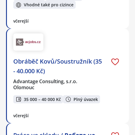
Vhodné také pro cizince
včerejší
Obráběč Kovů/Soustružník (35
- 40.000 Kč)
Advantage Consulting, s.r.o.
Olomouc
35 000 – 40 000 Kč
Plný úvazek
včerejší