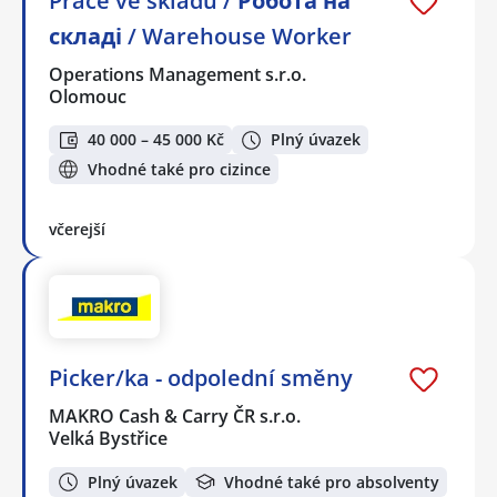
Práce ve skladu / Робота на
складі / Warehouse Worker
Operations Management s.r.o.
Olomouc
40 000 – 45 000 Kč
Plný úvazek
Vhodné také pro cizince
včerejší
Picker/ka - odpolední směny
MAKRO Cash & Carry ČR s.r.o.
Velká Bystřice
Plný úvazek
Vhodné také pro absolventy