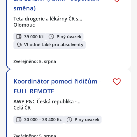
směna)
Teta drogerie a lékárny ČR s…
Olomouc
39 000 Kč
Plný úvazek
Vhodné také pro absolventy
Zveřejněno: 5. srpna
Koordinátor pomoci řidičům -
FULL REMOTE
AWP P&C Česká republika -…
Celá ČR
30 000 – 33 400 Kč
Plný úvazek
Zveřejněno: 5. srpna