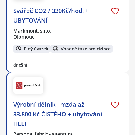
Svářeč CO2 / 330Kč/hod. +
UBYTOVÁNÍ
Markmont, s.r.o.
Olomouc
Plný úvazek
Vhodné také pro cizince
dnešní
Výrobní dělník - mzda až
33.800 Kč ČISTÉHO + ubytování
HELI
Personal fabric - agentura…