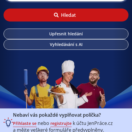
Hledat
Upřesnit hledání
Vyhledávání s AI
Nebaví vás pokaždé vyplňovat políčka?
nebo
k účtu
JenPráce.cz
Přihlaste se
registrujte
a mějte veškeré
formuláře předvyplněny.