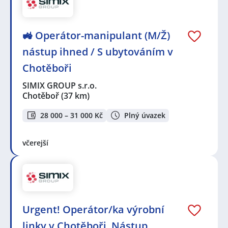
🚜 Operátor-manipulant (M/Ž)
nástup ihned / S ubytováním v
Chotěboři
SIMIX GROUP s.r.o.
Chotěboř
(37 km)
28 000 – 31 000 Kč
Plný úvazek
včerejší
Urgent! Operátor/ka výrobní
linky v Chotěboři. Nástup