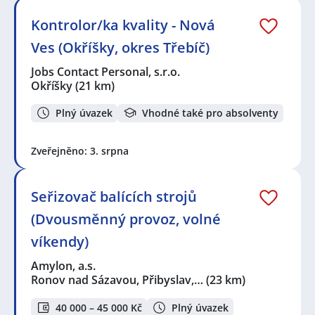
Kontrolor/ka kvality - Nová
Ves (Okříšky, okres Třebíč)
Jobs Contact Personal, s.r.o.
Okříšky
(21 km)
Plný úvazek
Vhodné také pro absolventy
Zveřejněno: 3. srpna
Seřizovač balících strojů
(Dvousměnný provoz, volné
víkendy)
Amylon, a.s.
Ronov nad Sázavou, Přibyslav,…
(23 km)
40 000 – 45 000 Kč
Plný úvazek