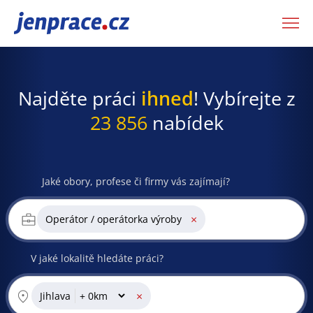
JenPráce.cz
Najděte práci
ihned
! Vybírejte z
23 856
nabídek
Jaké obory, profese či firmy vás zajímají?
×
Operátor / operátorka výroby
V jaké lokalitě hledáte práci?
×
Jihlava