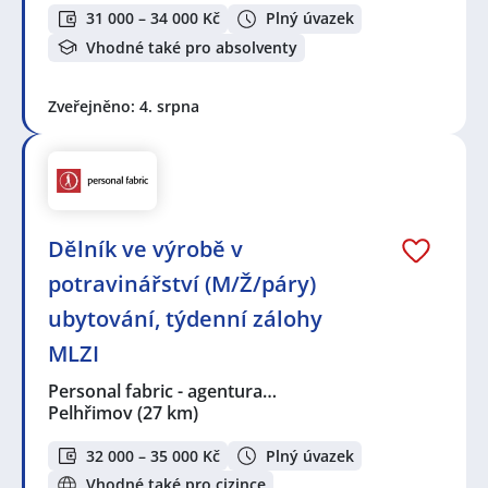
31 000 – 34 000 Kč
Plný úvazek
Vhodné také pro absolventy
Zveřejněno: 4. srpna
Dělník ve výrobě v
potravinářství (M/Ž/páry)
ubytování, týdenní zálohy
MLZI
Personal fabric - agentura…
Pelhřimov
(27 km)
32 000 – 35 000 Kč
Plný úvazek
Vhodné také pro cizince