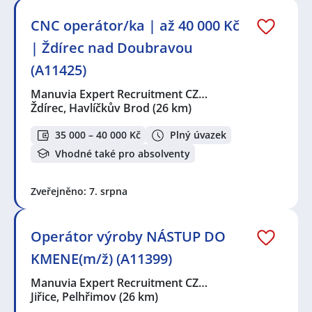
CNC operátor/ka | až 40 000 Kč
| Ždírec nad Doubravou
(A11425)
Manuvia Expert Recruitment CZ…
Ždírec, Havlíčkův Brod
(26 km)
35 000 – 40 000 Kč
Plný úvazek
Vhodné také pro absolventy
Zveřejněno: 7. srpna
Operátor výroby NÁSTUP DO
KMENE(m/ž) (A11399)
Manuvia Expert Recruitment CZ…
Jiřice, Pelhřimov
(26 km)