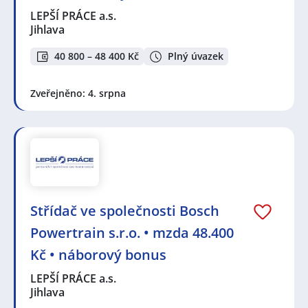
Havlíčkův Brod
,
Ždírec, okres Havlíčkův Brod
,
Jiřice,
LEPŠÍ PRÁCE a.s.
okres Pelhřimov
,
Pelhřimov
,
Třebíč
,
Velké Meziříčí
,
Jihlava
Žďár nad Sázavou
,
Chotěboř
,
Nová Ves, okres Žďár
nad Sázavou
,
Vysočina
,
Velká Bíteš
,
Janovice, Velká
40 800 – 48 400 Kč
Plný úvazek
Bíteš
,
Křeč
,
Radouňka, Jindřichův Hradec
,
Střítež,
okres Jihlava
,
Brtnice
,
Přibyslav, okres Havlíčkův Brod
,
Telč
,
Náměšť nad Oslavou
Zveřejněno: 4. srpna
Střídač ve společnosti Bosch
Powertrain s.r.o. • mzda 48.400
Kč • náborový bonus
LEPŠÍ PRÁCE a.s.
Jihlava