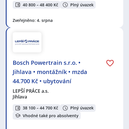
40 800 – 48 400 Kč
Plný úvazek
Zveřejněno: 4. srpna
Bosch Powertrain s.r.o. •
Jihlava • montážník • mzda
44.700 Kč • ubytování
LEPŠÍ PRÁCE a.s.
Jihlava
38 100 – 44 700 Kč
Plný úvazek
Vhodné také pro absolventy