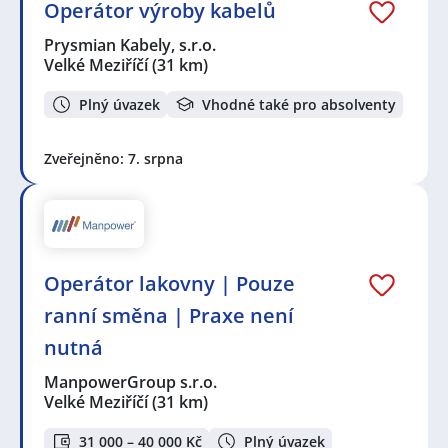
Operátor výroby kabelů
Prysmian Kabely, s.r.o.
Velké Meziříčí
(31 km)
Plný úvazek
Vhodné také pro absolventy
Zveřejněno: 7. srpna
Operátor lakovny | Pouze
ranní směna | Praxe není
nutná
ManpowerGroup s.r.o.
Velké Meziříčí
(31 km)
31 000 – 40 000 Kč
Plný úvazek