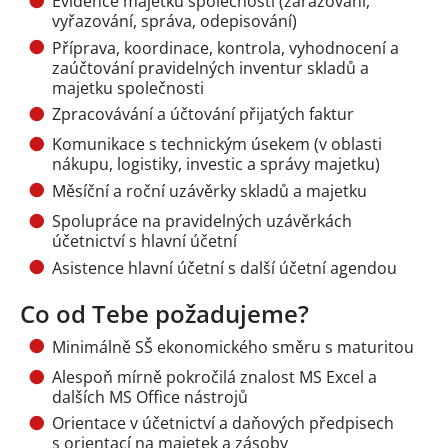
Evidence majetku společnosti (zařazování,
vyřazování, správa, odepisování)
Příprava, koordinace, kontrola, vyhodnocení a
zaúčtování pravidelných inventur skladů a
majetku společnosti
Zpracovávání a účtování přijatých faktur
Komunikace s technickým úsekem (v oblasti
nákupu, logistiky, investic a správy majetku)
Měsíční a roční uzávěrky skladů a majetku
Spolupráce na pravidelných uzávěrkách
účetnictví s hlavní účetní
Asistence hlavní účetní s další účetní agendou
Co od Tebe požadujeme?
Minimálně SŠ ekonomického směru s maturitou
Alespoň mírně pokročilá znalost MS Excel a
dalších MS Office nástrojů
Orientace v účetnictví a daňových předpisech
s orientací na majetek a zásoby