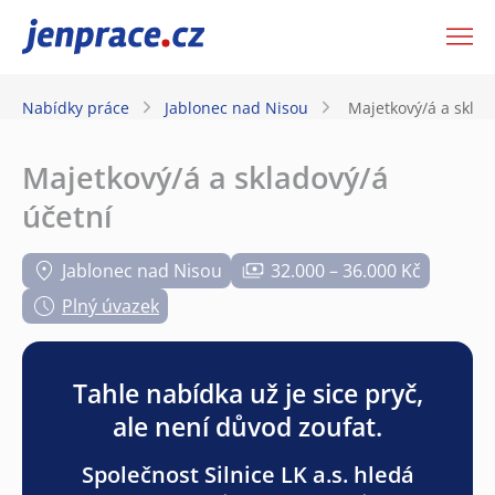
JenPráce.cz
Nabídky práce
Jablonec nad Nisou
Majetkový/á a sklad
Majetkový/á a skladový/á
účetní
Jablonec nad Nisou
32.000 – 36.000 Kč
Plný úvazek
Tahle nabídka už je sice pryč,
ale není důvod zoufat.
Společnost Silnice LK a.s. hledá