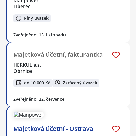
Manpower
Liberec
Plný úvazek
Zveřejněno: 15. listopadu
Majetková účetní, fakturantka
HERKUL a.s.
Obrnice
od 10 000 Kč
Zkrácený úvazek
Zveřejněno: 22. července
Majetková účetní - Ostrava