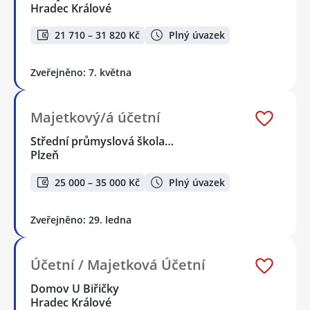
Hradec Králové
21 710 – 31 820 Kč
Plný úvazek
Zveřejněno: 7. května
Majetkový/á účetní
Střední průmyslová škola…
Plzeň
25 000 – 35 000 Kč
Plný úvazek
Zveřejněno: 29. ledna
Účetní / Majetková Účetní
Domov U Biřičky
Hradec Králové