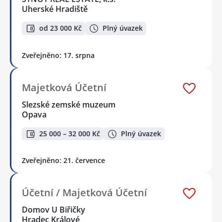
Uherské Hradiště
od 23 000 Kč
Plný úvazek
Zveřejněno: 17. srpna
Majetková Účetní
Slezské zemské muzeum
Opava
25 000 – 32 000 Kč
Plný úvazek
Zveřejněno: 21. července
Účetní / Majetková Účetní
Domov U Biřičky
Hradec Králové