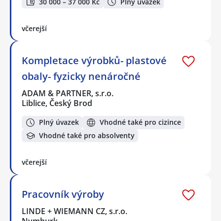
30 000 – 37 000 Kč
Plný úvazek
včerejší
Kompletace výrobků- plastové
obaly- fyzicky nenáročné
ADAM & PARTNER, s.r.o.
Liblice, Český Brod
Plný úvazek
Vhodné také pro cizince
Vhodné také pro absolventy
včerejší
Pracovník výroby
LINDE + WIEMANN CZ, s.r.o.