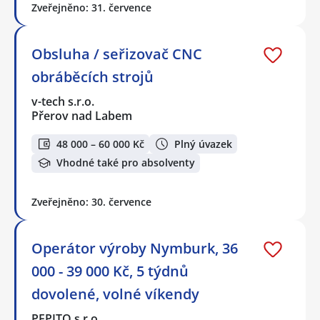
Zveřejněno: 31. července
Obsluha / seřizovač CNC
obráběcích strojů
v-tech s.r.o.
Přerov nad Labem
48 000 – 60 000 Kč
Plný úvazek
Vhodné také pro absolventy
Zveřejněno: 30. července
Operátor výroby Nymburk, 36
000 - 39 000 Kč, 5 týdnů
dovolené, volné víkendy
PEPITO s.r.o.