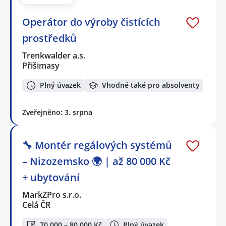
Operátor do výroby čistících
prostředků
Trenkwalder a.s.
Přišimasy
Plný úvazek
Vhodné také pro absolventy
Zveřejněno: 3. srpna
🔧 Montér regálových systémů
– Nizozemsko 🌍 | až 80 000 Kč
+ ubytování
MarkZPro s.r.o.
Celá ČR
70 000 – 80 000 Kč
Plný úvazek