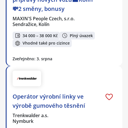
💸2 směny, bonusy
MAXIN'S People Czech, s.r.o.
Sendražice, Kolín
34 000 – 38 000 Kč
Plný úvazek
Vhodné také pro cizince
Zveřejněno: 3. srpna
Operátor výrobní linky ve
výrobě gumového těsnění
Trenkwalder a.s.
Nymburk