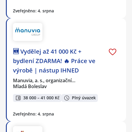
Zveřejněno: 4. srpna
🆕 Vydělej až 41 000 Kč +
bydlení ZDARMA! 🔥 Práce ve
výrobě | nástup IHNED
Manuvia, a. s., organizační…
Mladá Boleslav
38 000 – 41 000 Kč
Plný úvazek
Zveřejněno: 4. srpna