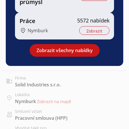
průmysl
Práce
5572 nabídek
Nymburk
Zobrazit
Zobrazit všechny nabídky
Firma
Solid Industries s.r.o.
Lokalita
Nymburk
Zobrazit na mapě
Smluvní vztah
Pracovní smlouva (HPP)
Vhodné také pro