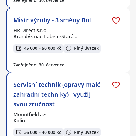
Zveřejněno: 30. července
Mistr výroby - 3 směny BnL
HR Direct s.r.o.
Brandýs nad Labem-Stará…
45 000 – 50 000 Kč
Plný úvazek
Zveřejněno: 30. července
Servisní technik (opravy malé
zahradní techniky) - využij
svou zručnost
Mountfield a.s.
Kolín
36 000 – 40 000 Kč
Plný úvazek