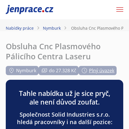
JenPráce.cz
Nabídky práce
Nymburk
Obsluha Cnc Plasmového Páli
Obsluha Cnc Plasmového
Pálicího Centra Laseru
Nymburk
do 27.328 Kč
Plný úvazek
Tahle nabídka už je sice pryč,
ale není důvod zoufat.
Společnost Solid Industries s.r.o.
hledá pracovníky i na další pozice: