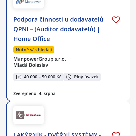
Podpora činnosti u dodavatelů
QPNI – (Auditor dodavatelů) |
Home Office
Nutně vás hledají
ManpowerGroup s.r.o.
Mladá Boleslav
40 000 – 50 000 Kč
Plný úvazek
Zveřejněno: 4. srpna
LAKÝRNÍK - DVĚŘNÍ SYSTÉMY -