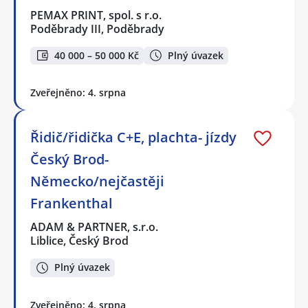
PEMAX PRINT, spol. s r.o.
Poděbrady III, Poděbrady
40 000 – 50 000 Kč
Plný úvazek
Zveřejněno: 4. srpna
Řidič/řidička C+E, plachta- jízdy
Český Brod-
Německo/nejčastěji
Frankenthal
ADAM & PARTNER, s.r.o.
Liblice, Český Brod
Plný úvazek
Zveřejněno: 4. srpna