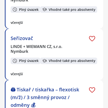
Nymburk
Plný úvazek
Vhodné také pro absolventy
včerejší
Seřizovač
LINDE + WIEMANN CZ, s.r.o.
Nymburk
Plný úvazek
Vhodné také pro absolventy
včerejší
🖨️ Tiskař / tiskařka – flexotisk
(m/ž) / 3 směnný provoz /
odměny 💰