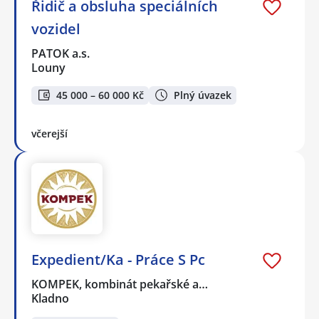
Řidič a obsluha speciálních
vozidel
PATOK a.s.
Louny
45 000 – 60 000 Kč
Plný úvazek
včerejší
Expedient/Ka - Práce S Pc
KOMPEK, kombinát pekařské a…
Kladno