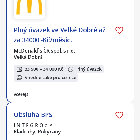
Plný úvazek ve Velké Dobré až
za 34000,-Kč/měsíc.
McDonald`s ČR spol. s r.o.
Velká Dobrá
33 500 – 34 000 Kč
Plný úvazek
Vhodné také pro cizince
včerejší
Obsluha BPS
I N T E G R O a. s.
Kladruby, Rokycany