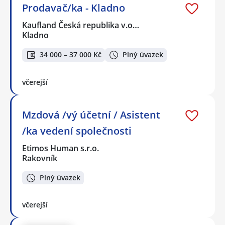
Prodavač/ka - Kladno
Kaufland Česká republika v.o…
Kladno
34 000 – 37 000 Kč
Plný úvazek
včerejší
Mzdová /vý účetní / Asistent
/ka vedení společnosti
Etimos Human s.r.o.
Rakovník
Plný úvazek
včerejší