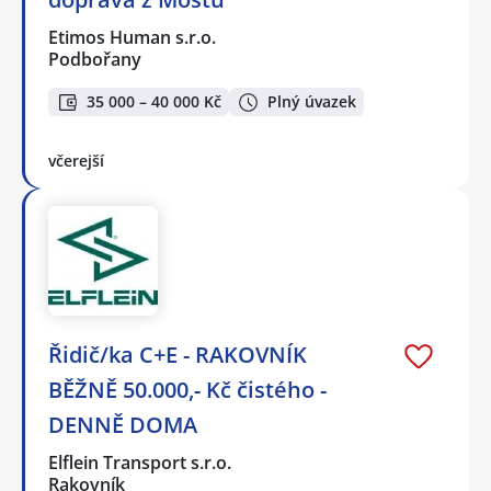
Etimos Human s.r.o.
Podbořany
35 000 – 40 000 Kč
Plný úvazek
včerejší
Řidič/ka C+E - RAKOVNÍK
BĚŽNĚ 50.000,- Kč čistého -
DENNĚ DOMA
Elflein Transport s.r.o.
Rakovník