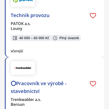
Technik provozu
PATOK a.s.
Louny
40 000 – 60 000 Kč
Plný úvazek
včerejší
⭕Pracovník ve výrobě -
stavebnictví
Trenkwalder a.s.
Beroun