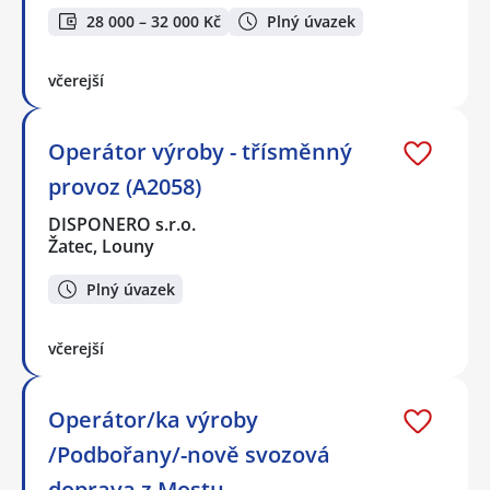
28 000 – 32 000 Kč
Plný úvazek
včerejší
Operátor výroby - třísměnný
provoz (A2058)
DISPONERO s.r.o.
Žatec, Louny
Plný úvazek
včerejší
Operátor/ka výroby
/Podbořany/-nově svozová
doprava z Mostu