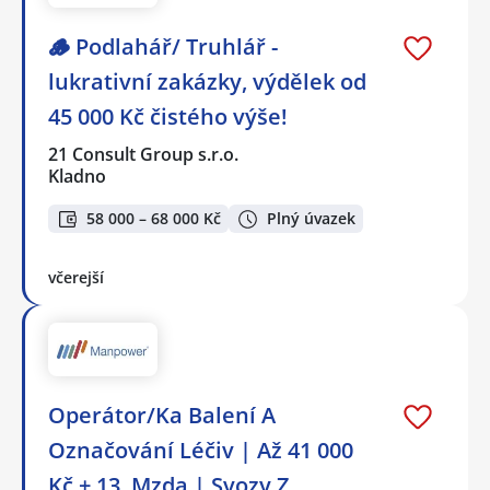
🪵 Podlahář/ Truhlář -
lukrativní zakázky, výdělek od
45 000 Kč čistého výše!
21 Consult Group s.r.o.
Kladno
58 000 – 68 000 Kč
Plný úvazek
včerejší
Operátor/Ka Balení A
Označování Léčiv | Až 41 000
Kč + 13. Mzda | Svozy Z