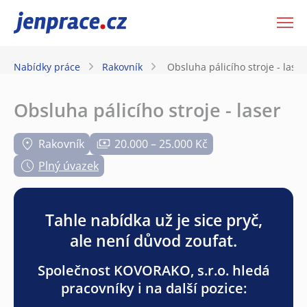
JenPráce.cz
Nabídky práce
Rakovník
Obsluha pálicího stroje - laser
Obsluha pálicího stroje - laser
Rakovník
20.000 – 25.000 Kč
Plný úvazek
Tahle nabídka už je sice pryč,
ale není důvod zoufat.
Společnost KOVORAKO, s.r.o. hledá
pracovníky i na další pozice: