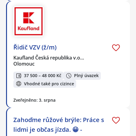
Řidič VZV (ž/m)
Kaufland Česká republika v.o…
Olomouc
37 500 – 48 000 Kč
Plný úvazek
Vhodné také pro cizince
Zveřejněno: 3. srpna
Zahoďme růžové brýle: Práce s
lidmi je občas jízda. 😀 -