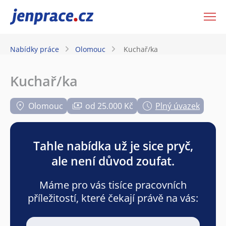
JenPráce.cz
Nabídky práce
Olomouc
Kuchař/ka
Kuchař/ka
Olomouc
od 25.000 Kč
Plný úvazek
Tahle nabídka už je sice pryč,
ale není důvod zoufat.
Máme pro vás tisíce pracovních
příležitostí, které čekají právě na vás: