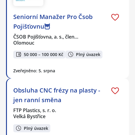
Seniorní Manažer Pro Čsob
Pojišťovnu🦉
ČSOB Pojišťovna, a. s., člen…
Olomouc
50 000 – 100 000 Kč
Plný úvazek
Zveřejněno: 5. srpna
Obsluha CNC frézy na plasty -
jen ranní směna
FTP Plastics, s. r. o.
Velká Bystřice
Plný úvazek