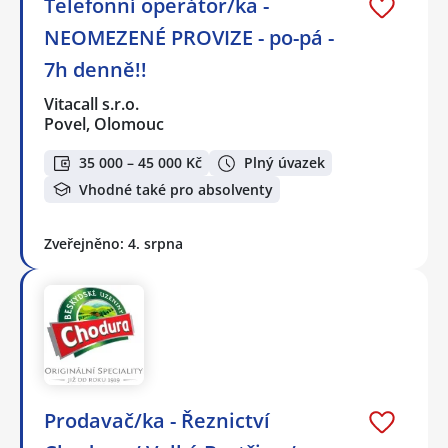
Telefonní operátor/ka -
NEOMEZENÉ PROVIZE - po-pá -
7h denně!!
Vitacall s.r.o.
Povel, Olomouc
35 000 – 45 000 Kč
Plný úvazek
Vhodné také pro absolventy
Zveřejněno: 4. srpna
Prodavač/ka - Řeznictví