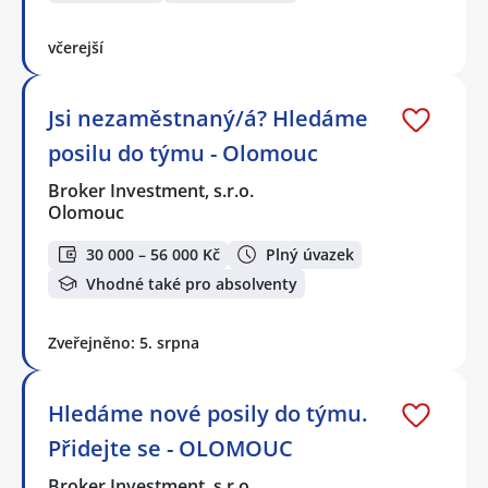
včerejší
Jsi nezaměstnaný/á? Hledáme
posilu do týmu - Olomouc
Broker Investment, s.r.o.
Olomouc
30 000 – 56 000 Kč
Plný úvazek
Vhodné také pro absolventy
Zveřejněno: 5. srpna
Hledáme nové posily do týmu.
Přidejte se - OLOMOUC
Broker Investment, s.r.o.