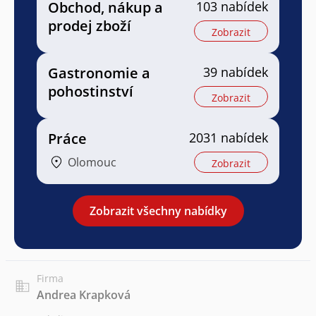
Obchod, nákup a
103 nabídek
prodej zboží
Zobrazit
Gastronomie a
39 nabídek
pohostinství
Zobrazit
Práce
2031 nabídek
Olomouc
Zobrazit
Zobrazit všechny nabídky
Firma
Andrea Krapková