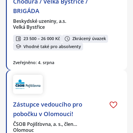
Chodura / Velká Bystřice /
BRIGÁDA
Beskydské uzeniny, a.s.
Velká Bystřice
23 500 – 26 000 Kč
Zkrácený úvazek
Vhodné také pro absolventy
Zveřejněno: 4. srpna
Zástupce vedoucího pro
pobočku v Olomouci!
ČSOB Pojišťovna, a. s., člen…
Olomouc