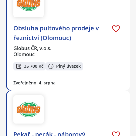
Obsluha pultového prodeje v
řeznictví (Olomouc)
Globus ČR, v.o.s.
Olomouc
35 700 Kč
Plný úvazek
Zveřejněno: 4. srpna
Pekař - pecák - náborový