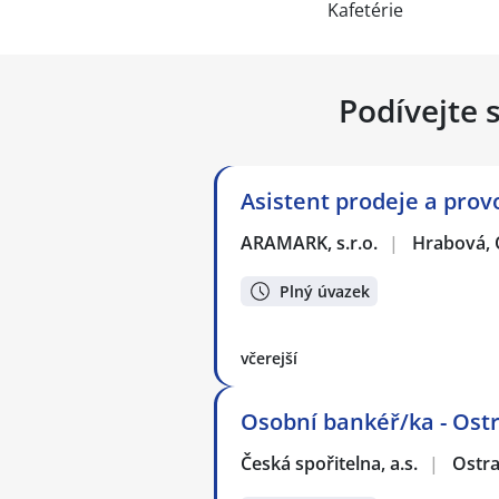
Kafetérie
Podívejte 
Asistent prodeje a prov
ARAMARK, s.r.o.
|
Hrabová, 
Plný úvazek
včerejší
Osobní bankéř/ka - Ost
Česká spořitelna, a.s.
|
Ostr