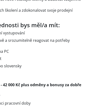
ch školení a zdokonalovat svoje prodejní
ednosti bys měl/a mít:
ní vystupování
vě a srozumitelně reagovat na potřeby
 na PC
t
bo slovensky
 - 42 000 Kč plus odměny a bonusy za dobře
v
mci pracovní doby