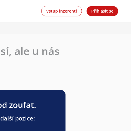
Vstup inzerenti
Přihlásit se
í, ale u nás
od zoufat.
další pozice: