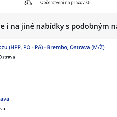
Občerstvení na pracovišti
se i na jiné nabídky s podobným 
ozu (HPP, PO - PÁ) - Brembo, Ostrava (M/Ž)
Ostrava
rava
ava