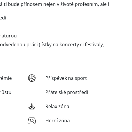
á ti bude přínosem nejen v životě profesním, ale i
edí
eraturou
edenou práci (lístky na koncerty či festivaly,
rémie
Příspěvek na sport
růstu
Přátelské prostředí
Relax zóna
Herní zóna