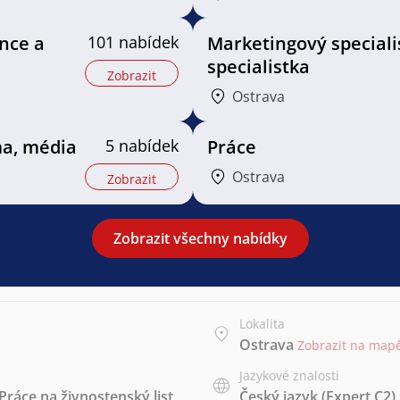
ance a
101 nabídek
Marketingový speciali
specialistka
Zobrazit
Ostrava
ma, média
5 nabídek
Práce
Ostrava
Zobrazit
Zobrazit všechny nabídky
Lokalita
Ostrava
Zobrazit na map
Jazykové znalosti
Práce na živnostenský list
Český jazyk
(Expert C2)