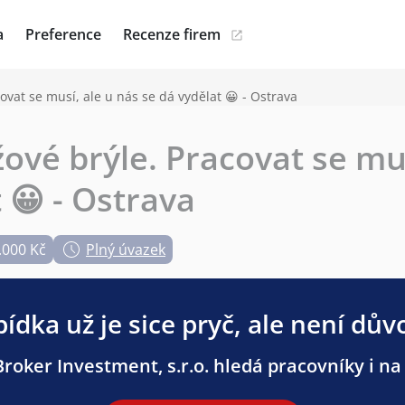
a
Preference
Recenze firem
vat se musí, ale u nás se dá vydělat 😀 - Ostrava
vé brýle. Pracovat se mus
 😀 - Ostrava
.000 Kč
Plný úvazek
ídka už je sice pryč, ale není dův
roker Investment, s.r.o. hledá pracovníky i na 