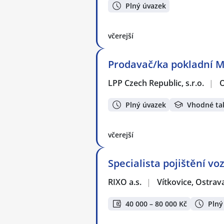
Plný úvazek
včerejší
Prodavač/ka pokladní M
LPP Czech Republic, s.r.o.
|
O
Plný úvazek
Vhodné ta
včerejší
Specialista pojištění vo
RIXO a.s.
|
Vítkovice, Ostrav
40 000 – 80 000 Kč
Plný