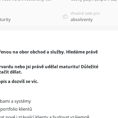
Vhodné také pro
urity
absolventy
řenou na obor obchod a služby. Hledáme právě
Harvardu nebo jsi právě udělal maturitu! Důležité
začít dělat.
pis a dozvíš se víc.
žbami a systémy
ortfolio klientů
at nové i stávající klienty a budovat vzájemně