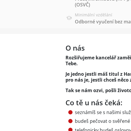
(OSVČ)
Minimální vzdělání
Odborné vyučení bez mat
O nás
Rozšiřujeme kancelář zamě
Tebe.
Je jedno jestli máš titul z 
pro nás je, jestli chceš něco 
Tak se nám ozvi, pošli životo
Co tě u nás čeká:
seznámíš se s našimi slu
budeš pečovat o svěřené p
telefonicky budeš oslovov