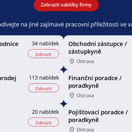
Zobrazit nabídky firmy
ívejte na jiné zajímavé pracovní příležitosti ve 
odnice
34 nabídek
Obchodní zástupce /
zástupkyně
Zobrazit
Ostrava
prodej
113 nabídek
Finanční poradce /
poradkyně
Zobrazit
Ostrava
a
20 nabídek
Pojišťovací poradce /
poradkyně
Zobrazit
Ostrava