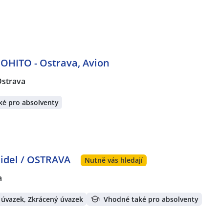
OHITO - Ostrava, Avion
strava
ké pro absolventy
zidel / OSTRAVA
Nutně vás hledají
a
 úvazek, Zkrácený úvazek
Vhodné také pro absolventy