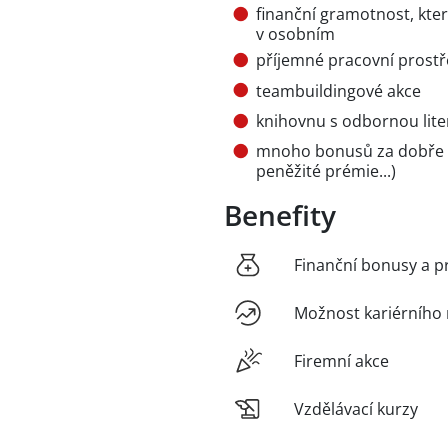
finanční gramotnost, kter
v osobním
příjemné pracovní prostř
teambuildingové akce
knihovnu s odbornou lit
mnoho bonusů za dobře odv
peněžité prémie...)
Benefity
Finanční bonusy a p
Možnost kariérního 
Firemní akce
Vzdělávací kurzy