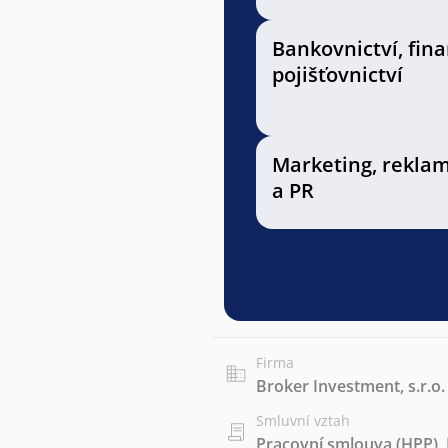
Bankovnictví, fin
pojišťovnictví
Marketing, rekla
a PR
Firma
Broker Investment, s.r.o.
Smluvní vztah
Pracovní smlouva (HPP)
,