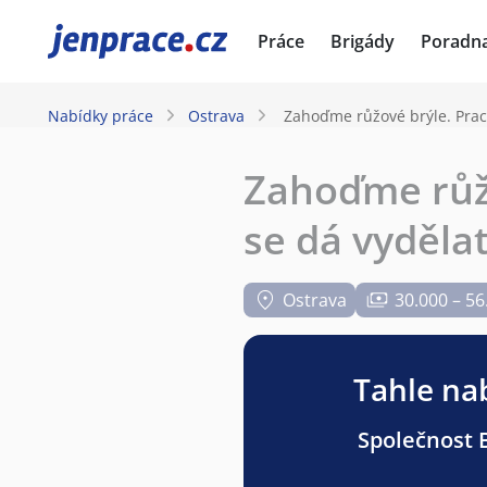
JenPráce.cz
Práce
Brigády
Poradn
Nabídky práce
Ostrava
Zahoďme růžové brýle. Praco
Zahoďme růžo
se dá vydělat
Ostrava
30.000 – 56
Tahle nab
Společnost B