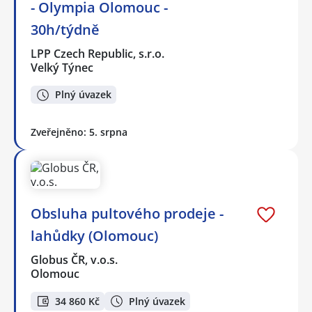
- Olympia Olomouc -
30h/týdně
LPP Czech Republic, s.r.o.
Velký Týnec
Plný úvazek
Zveřejněno: 5. srpna
Obsluha pultového prodeje -
lahůdky (Olomouc)
Globus ČR, v.o.s.
Olomouc
34 860 Kč
Plný úvazek