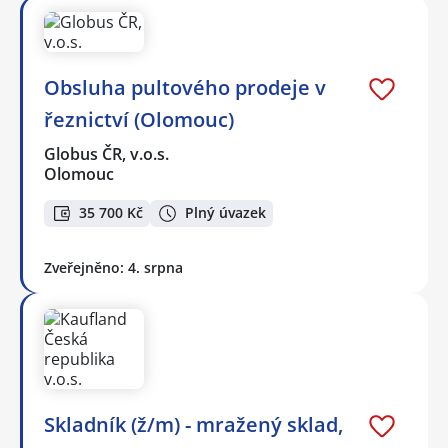
Obsluha pultového prodeje v
řeznictví (Olomouc)
Globus ČR, v.o.s.
Olomouc
35 700 Kč
Plný úvazek
Zveřejněno: 4. srpna
Skladník (ž/m) - mražený sklad,