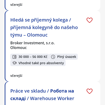
včerejší
Hledá se příjemný kolega /
příjemná kolegyně do našeho
týmu – Olomouc
Broker Investment, s.r.o.
Olomouc
30 000 – 56 000 Kč
Plný úvazek
Vhodné také pro absolventy
včerejší
Práce ve skladu / Робота на
складі / Warehouse Worker