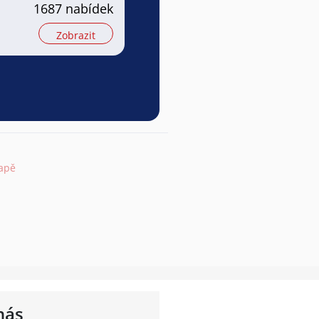
1687 nabídek
Zobrazit
apě
nás