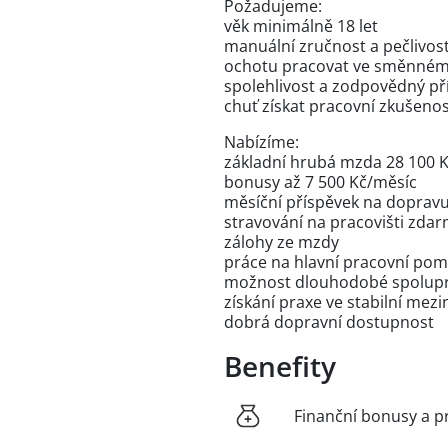
Požadujeme:
věk minimálně 18 let
manuální zručnost a pečlivos
ochotu pracovat ve směnné
spolehlivost a zodpovědný př
chuť získat pracovní zkušenos
Nabízíme:
základní hrubá mzda 28 100 
bonusy až 7 500 Kč/měsíc
měsíční příspěvek na doprav
stravování na pracovišti zda
zálohy ze mzdy
práce na hlavní pracovní pom
možnost dlouhodobé spolup
získání praxe ve stabilní mez
dobrá dopravní dostupnost
Benefity
Finanční bonusy a p