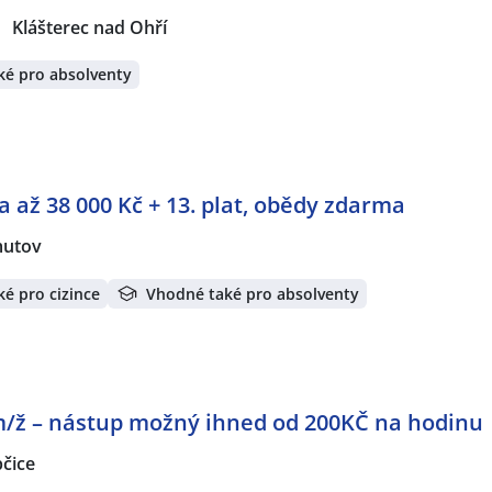
Klášterec nad Ohří
ké pro absolventy
až 38 000 Kč + 13. plat, obědy zdarma
utov
é pro cizince
Vhodné také pro absolventy
ž – nástup možný ihned od 200KČ na hodinu 
čice