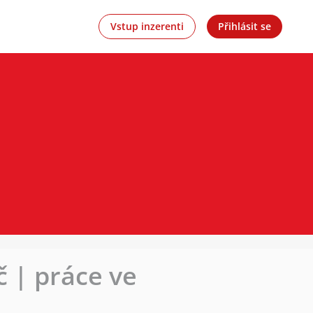
Vstup inzerenti
Přihlásit se
č | práce ve