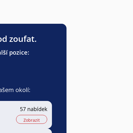
od zoufat.
lší pozice:
vašem okolí:
57 nabídek
Zobrazit