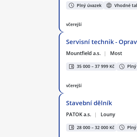
Plný úvazek
Vhodné tak
včerejší
Servisní technik - Opra
Mountfield a.s.
|
Most
35 000 – 37 999 Kč
Plný
včerejší
Stavební dělník
PATOK a.s.
|
Louny
28 000 – 32 000 Kč
Plný