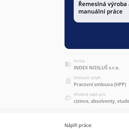
Řemeslná výroba 
manuální práce
Firma
INDEX NOSLUŠ s.r.o.
Smluvní vztah
Pracovní smlouva (HPP)
Vhodné také pro
cizince
,
absolventy
,
stud
Náplň práce: