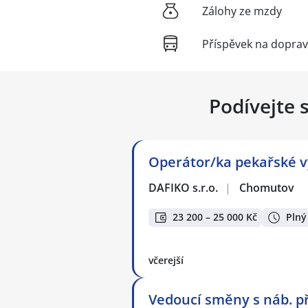
Zálohy ze mzdy
Příspěvek na dopra
Podívejte 
Operátor/ka pekařské 
DAFIKO s.r.o.
|
Chomutov
23 200 – 25 000 Kč
Plný
včerejší
Vedoucí směny s náb. př