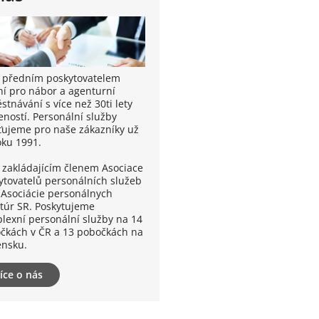
 předním poskytovatelem
ní pro nábor a agenturní
tnávání s více než 30ti lety
eností. Personální služby
šťujeme pro naše zákazníky už
oku 1991.
 zakládajícím členem Asociace
ytovatelů personálních služeb
 Asociácie personálnych
túr SR. Poskytujeme
lexní personální služby na 14
čkách v ČR a 13 pobočkách na
ensku.
íce o nás