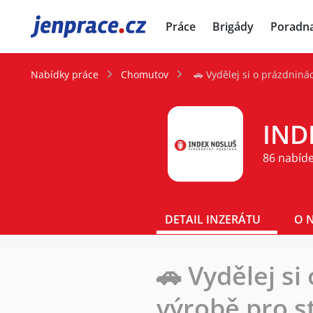
JenPráce.cz
Práce
Brigády
Poradn
Nabídky práce
Chomutov
🚗 Vydělej si o prázdniná
IND
86 nabíd
DETAIL INZERÁTU
O 
🚗 Vydělej si
výrobě pro s