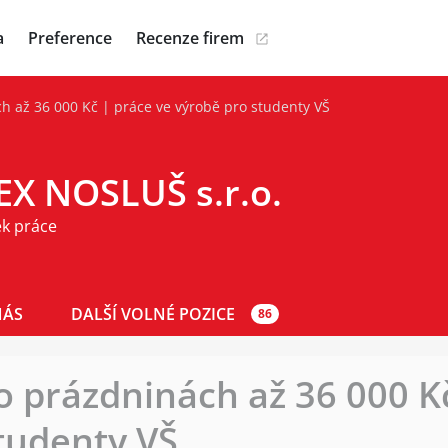
a
Preference
Recenze firem
ch až 36 000 Kč | práce ve výrobě pro studenty VŠ
EX NOSLUŠ s.r.o.
ek práce
NÁS
DALŠÍ VOLNÉ POZICE
86
 o prázdninách až 36 000 K
tudenty VŠ