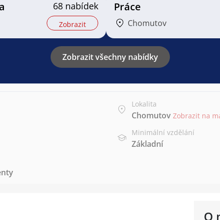
a
68 nabídek
Práce
Chomutov
Zobrazit
Zobrazit všechny nabídky
Lokalita
Chomutov
Zobrazit na m
Minimální vzdělání
Základní
enty
O 