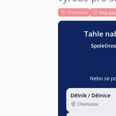
Chomutov
Plný úva
Tahle nab
Společnost
Nebo se pod
Dělník / Dělnice
Chomutov