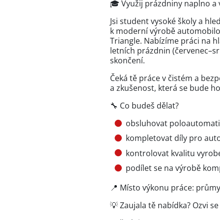
🎓 Využij prázdniny naplno a v
Jsi student vysoké školy a hl
k moderní výrobě automobil
Triangle. Nabízíme práci na 
letních prázdnin (červenec–sr
skončení.
Čeká tě práce v čistém a bez
a zkušenost, která se bude h
🔧 Co budeš dělat?
obsluhovat poloautomatic
kompletovat díly pro au
kontrolovat kvalitu vyro
podílet se na výrobě ko
📍 Místo výkonu práce: průmy
💡 Zaujala tě nabídka? Ozvi se 