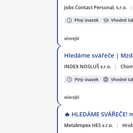
Jobs Contact Personal, s.r.o.
|
Plný úvazek
Vhodné ta
včerejší
Hledáme svářeče | Mzda 
INDEX NOSLUŠ s.r.o.
|
Chom
Plný úvazek
Vhodné tak
včerejší
🔥 HLEDÁME SVÁŘEČE! m/
Metalimpex HES s.r.o.
|
Hrob