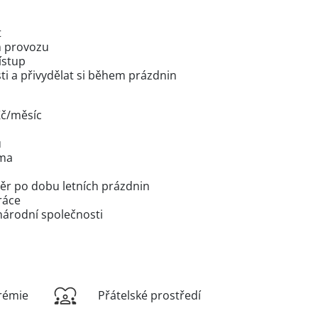
t
m provozu
ístup
ti a přivydělat si během prázdnin
Kč/měsíc
u
rma
ěr po dobu letních prázdnin
ráce
inárodní společnosti
rémie
Přátelské prostředí