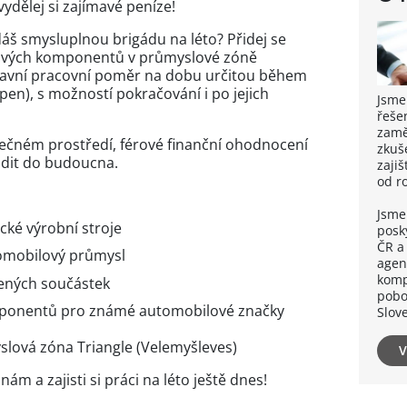
ydělej si zajímavé peníze!
edáš smysluplnou brigádu na léto? Přidej se
ových komponentů v průmyslové zóně
hlavní pracovní poměr na dobu určitou během
pen), s možností pokračování i po jejich
Jsme
řeše
zaměs
pečném prostředí, férové finanční ohodnocení
zkuš
odit do budoucna.
zaji
od r
Jsme
ké výrobní stroje
posk
ČR a
tomobilový průmysl
agen
komp
bených součástek
pobo
mponentů pro známé automobilové značky
Slov
slová zóna Triangle (Velemyšleves)
V
nám a zajisti si práci na léto ještě dnes!