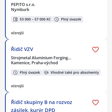
PEPITO s.r.o.
Nymburk
53 000 – 57 000 Kč
Plný úvazek
včerejší
Řidič VZV
Strojmetal Aluminium Forging…
Kamenice, Praha-východ
Plný úvazek
Vhodné také pro absolventy
včerejší
Řidič skupiny B na rozvoz
zásilek, kurýr DPD