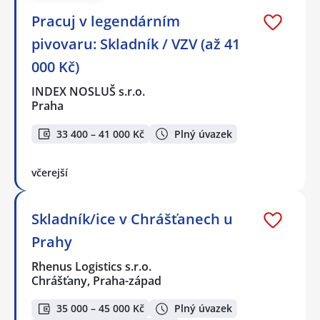
Pracuj v legendárním
pivovaru: Skladník / VZV (až 41
000 Kč)
INDEX NOSLUŠ s.r.o.
Praha
33 400 – 41 000 Kč
Plný úvazek
včerejší
Skladník/ice v Chrášťanech u
Prahy
Rhenus Logistics s.r.o.
Chrášťany, Praha-západ
35 000 – 45 000 Kč
Plný úvazek