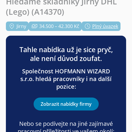
Hledáme skladníky Jirny DHL
(Lego) (A14370)
Jirny
34.500 – 42.300 Kč
Plný úvazek
Tahle nabídka už je sice pryč,
ale není důvod zoufat.
Společnost HOFMANN WIZARD
s.r.o. hledá pracovníky i na další
pozice:
Zobrazit nabídky firmy
Nebo se podívejte na jiné zajímavé
pracovní příležitosti ve vašem okolí: