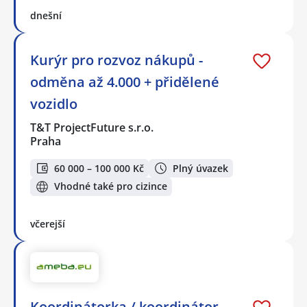
dnešní
Kurýr pro rozvoz nákupů -
odměna až 4.000 + přidělené
vozidlo
T&T ProjectFuture s.r.o.
Praha
60 000 – 100 000 Kč
Plný úvazek
Vhodné také pro cizince
včerejší
Koordinátorka / koordinátor