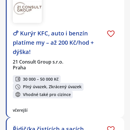
🍗 Kurýr KFC, auto i benzín
platíme my – až 200 Kč/hod +
dýška!
21 Consult Group s.r.o.
Praha
30 000 – 50 000 Kč
Plný úvazek, Zkrácený úvazek
Vhodné také pro cizince
včerejší
Řidič/ka čistících a sacích