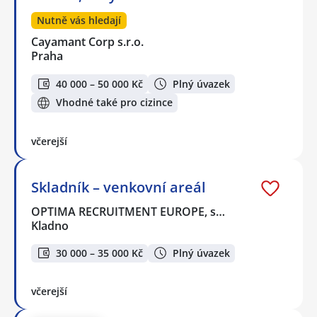
Nutně vás hledají
Cayamant Corp s.r.o.
Praha
40 000 – 50 000 Kč
Plný úvazek
Vhodné také pro cizince
včerejší
Skladník – venkovní areál
OPTIMA RECRUITMENT EUROPE, s…
Kladno
30 000 – 35 000 Kč
Plný úvazek
včerejší