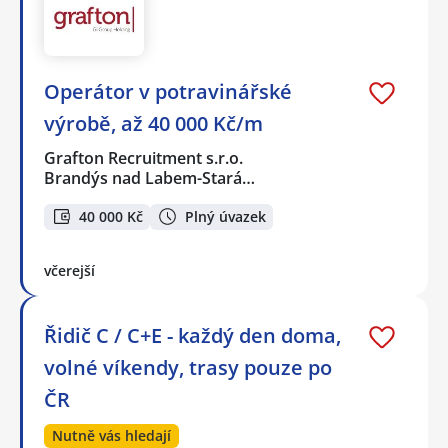
Operátor v potravinářské
výrobě, až 40 000 Kč/m
Grafton Recruitment s.r.o.
Brandýs nad Labem-Stará…
40 000 Kč
Plný úvazek
včerejší
Řidič C / C+E - každý den doma,
volné víkendy, trasy pouze po
ČR
Nutně vás hledají