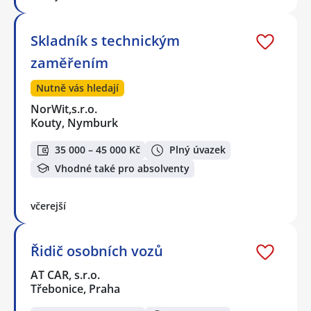
Skladník s technickým
zaměřením
Nutně vás hledají
NorWit,s.r.o.
Kouty, Nymburk
35 000 – 45 000 Kč
Plný úvazek
Vhodné také pro absolventy
včerejší
Řidič osobních vozů
AT CAR, s.r.o.
Třebonice, Praha