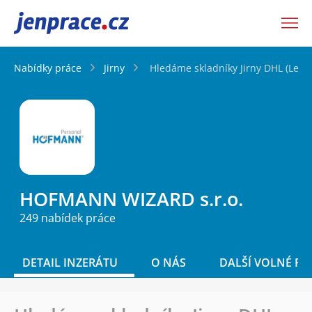
JenPráce.cz
Nabídky práce
Jirny
Hledáme skladníky Jirny DHL (Lego
HOFMANN WIZARD s.r.o.
249 nabídek práce
DETAIL INZERÁTU
O NÁS
DALŠÍ VOLNÉ PO