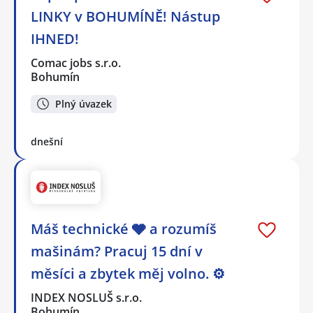
LINKY v BOHUMÍNĚ! Nástup
IHNED!
Comac jobs s.r.o.
Bohumín
Plný úvazek
dnešní
Máš technické 🩶 a rozumíš
mašinám? Pracuj 15 dní v
měsíci a zbytek měj volno. ⚙
INDEX NOSLUŠ s.r.o.
Bohumín