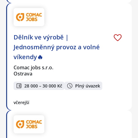
Dělník ve výrobě |
Jednosměnný provoz a volné
víkendy🔥
Comac jobs s.r.o.
Ostrava
28 000 – 30 000 Kč
Plný úvazek
včerejší