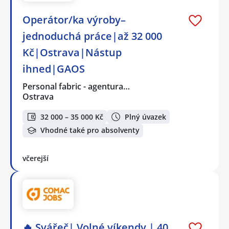
Operátor/ka výroby–
jednoduchá práce|až 32 000
Kč|Ostrava|Nástup
ihned|GAOS
Personal fabric - agentura…
Ostrava
32 000 – 35 000 Kč
Plný úvazek
Vhodné také pro absolventy
včerejší
🔥 Svářeč| Volné víkendy | 40