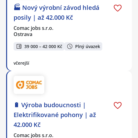
🏭 Nový výrobní závod hledá
posily | až 42.000 Kč
Comac jobs s.r.o.
Ostrava
39 000 – 42 000 Kč
Plný úvazek
včerejší
🔋 Výroba budoucnosti |
Elektrifikované pohony | až
42.000 Kč
Comac jobs s.r.o.