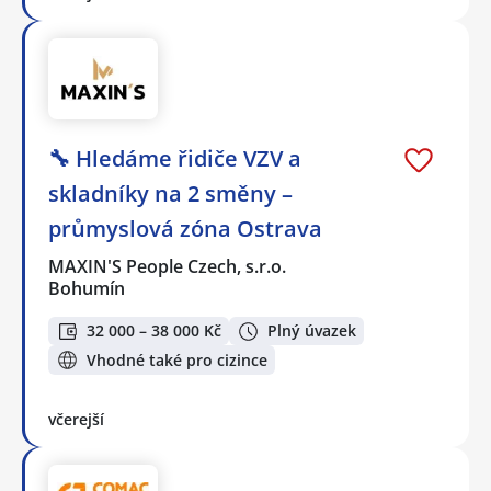
🔧 Hledáme řidiče VZV a
skladníky na 2 směny –
průmyslová zóna Ostrava
MAXIN'S People Czech, s.r.o.
Bohumín
32 000 – 38 000 Kč
Plný úvazek
Vhodné také pro cizince
včerejší