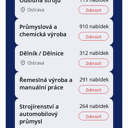
Obsluha strojů
Ostrava
Zobrazit
Průmyslová a
910 nabídek
chemická výroba
Zobrazit
Dělník / Dělnice
312 nabídek
Ostrava
Zobrazit
Řemeslná výroba a
291 nabídek
manuální práce
Zobrazit
Strojírenství a
264 nabídek
automobilový
Zobrazit
průmysl