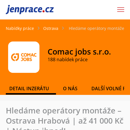
JenPráce.cz
Nabídky práce
Ostrava
Hledáme operátory montáže – O
Comac jobs s.r.o.
188 nabídek práce
DETAIL INZERÁTU
O NÁS
DALŠÍ VOLNÉ PO
Hledáme operátory montáže –
Ostrava Hrabová | až 41 000 Kč