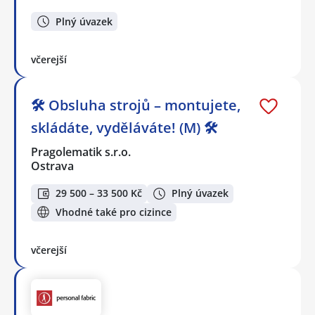
Plný úvazek
včerejší
🛠️ Obsluha strojů – montujete,
skládáte, vyděláváte! (M) 🛠️
Pragolematik s.r.o.
Ostrava
29 500 – 33 500 Kč
Plný úvazek
Vhodné také pro cizince
včerejší