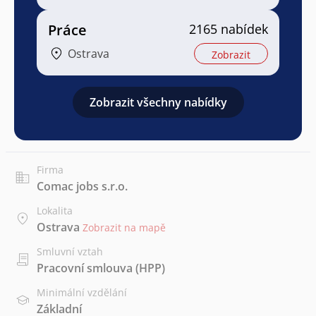
Práce
2165 nabídek
Ostrava
Zobrazit
Zobrazit všechny nabídky
Firma
Comac jobs s.r.o.
Lokalita
Ostrava
Zobrazit na mapě
Smluvní vztah
Pracovní smlouva (HPP)
Minimální vzdělání
Základní