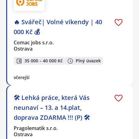
🔥 Svářeč| Volné víkendy | 40
000 Kč 💰
Comac jobs s.r.o.
Ostrava
35 000 – 40 000 Kč
Plný úvazek
včerejší
🛠️ Lehká práce, která Vás
neunaví – 13. a 14.plat,
doprava ZDARMA !!! (P) 🛠️
Pragolematik s.r.o.
Ostrava