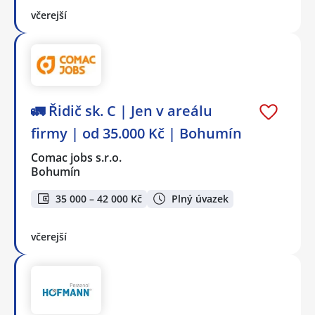
včerejší
🚛 Řidič sk. C | Jen v areálu
firmy | od 35.000 Kč | Bohumín
Comac jobs s.r.o.
Bohumín
35 000 – 42 000 Kč
Plný úvazek
včerejší