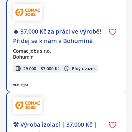
🔥 37.000 Kč za práci ve výrobě!
Přidej se k nám v Bohumíně
Comac jobs s.r.o.
Bohumín
29 000 – 37 000 Kč
Plný úvazek
včerejší
🛠️ Výroba izolací | 37.000 Kč |