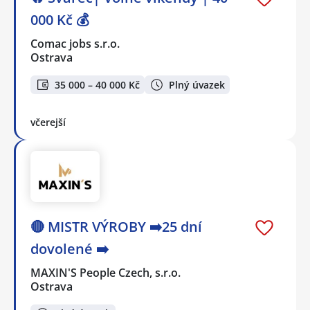
000 Kč 💰
Comac jobs s.r.o.
Ostrava
35 000 – 40 000 Kč
Plný úvazek
včerejší
🔴 MISTR VÝROBY ➡️25 dní
dovolené ➡️
MAXIN'S People Czech, s.r.o.
Ostrava