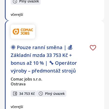
Plný úvazek
včerejší
🌞 Pouze ranní směna | 💰
Základní mzda 33 753 Kč +
bonus až 10 % | 🔧 Operátor
výroby – předmontáž strojů
Comac jobs s.r.o.
Ostrava
34 753 Kč
Plný úvazek
včerejší