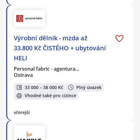
Výrobní dělník - mzda až
33.800 Kč ČISTÉHO + ubytování
HELI
Personal fabric - agentura…
Ostrava
33 000 – 38 000 Kč
Plný úvazek
Vhodné také pro cizince
včerejší