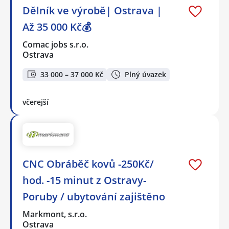
Dělník ve výrobě| Ostrava |
Až 35 000 Kč💰
Comac jobs s.r.o.
Ostrava
33 000 – 37 000 Kč
Plný úvazek
včerejší
CNC Obráběč kovů -250Kč/
hod. -15 minut z Ostravy-
Poruby / ubytování zajištěno
Markmont, s.r.o.
Ostrava