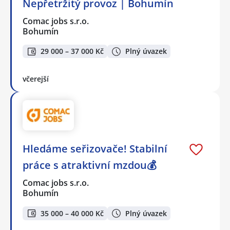
Nepřetržitý provoz | Bohumín
Comac jobs s.r.o.
Bohumín
29 000 – 37 000 Kč
Plný úvazek
včerejší
Hledáme seřizovače! Stabilní
práce s atraktivní mzdou💰
Comac jobs s.r.o.
Bohumín
35 000 – 40 000 Kč
Plný úvazek