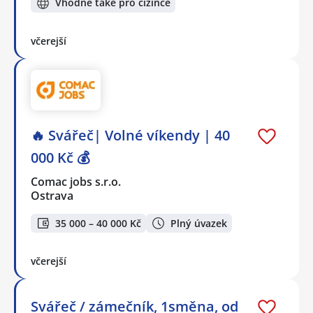
Vhodné také pro cizince
včerejší
🔥 Svářeč| Volné víkendy | 40
000 Kč 💰
Comac jobs s.r.o.
Ostrava
35 000 – 40 000 Kč
Plný úvazek
včerejší
Svářeč / zámečník, 1směna, od