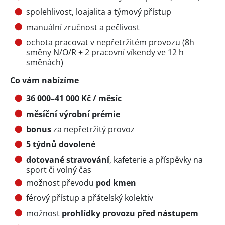
spolehlivost, loajalita a týmový přístup
manuální zručnost a pečlivost
ochota pracovat v nepřetržitém provozu (8h
směny N/O/R + 2 pracovní víkendy ve 12 h
směnách)
Co vám nabízíme
36 000–41 000 Kč / měsíc
měsíční výrobní prémie
bonus
za nepřetržitý provoz
5 týdnů dovolené
dotované stravování
, kafeterie a příspěvky na
sport či volný čas
možnost převodu
pod kmen
férový přístup a přátelský kolektiv
možnost
prohlídky provozu před nástupem