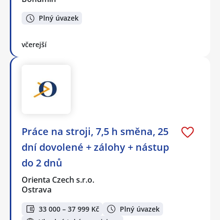
Plný úvazek
včerejší
Práce na stroji, 7,5 h směna, 25
dní dovolené + zálohy + nástup
do 2 dnů
Orienta Czech s.r.o.
Ostrava
33 000 – 37 999 Kč
Plný úvazek