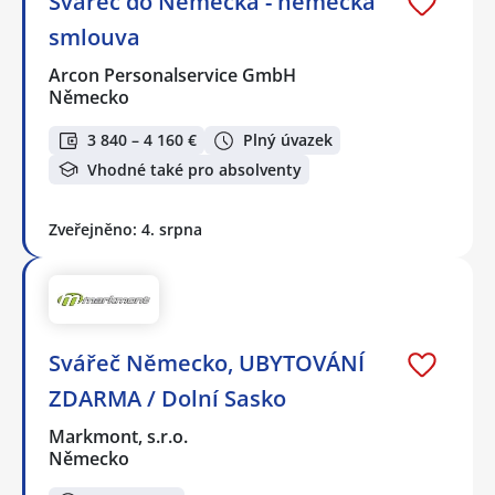
Svářeč do Německa - německá
smlouva
Arcon Personalservice GmbH
Německo
3 840 – 4 160 €
Plný úvazek
Vhodné také pro absolventy
Zveřejněno: 4. srpna
Svářeč Německo, UBYTOVÁNÍ
ZDARMA / Dolní Sasko
Markmont, s.r.o.
Německo