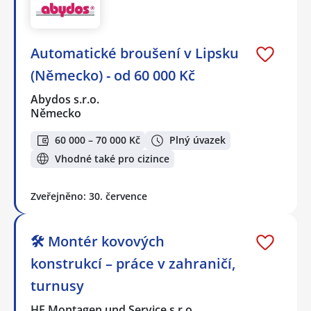
Automatické broušení v Lipsku
(Německo) - od 60 000 Kč
Abydos s.r.o.
Německo
60 000 – 70 000 Kč
Plný úvazek
Vhodné také pro cizince
Zveřejněno: 30. července
🛠️ Montér kovových
konstrukcí – práce v zahraničí,
turnusy
HF Montagen und Service s.r.o.