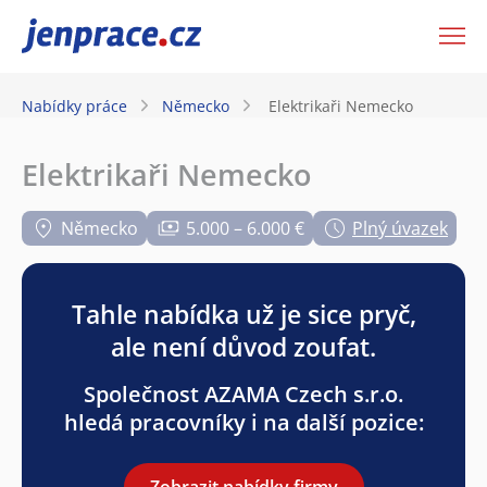
JenPráce.cz
Nabídky práce
Německo
Elektrikaři Nemecko
Elektrikaři Nemecko
Německo
5.000 – 6.000 €
Plný úvazek
Tahle nabídka už je sice pryč,
ale není důvod zoufat.
Společnost AZAMA Czech s.r.o.
hledá pracovníky i na další pozice:
Zobrazit nabídky firmy