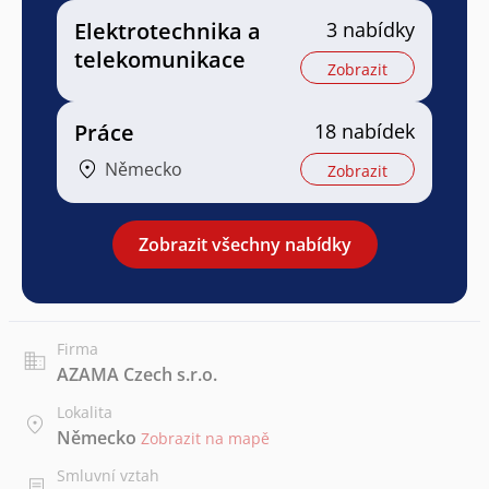
Elektrotechnika a
3 nabídky
telekomunikace
Zobrazit
Práce
18 nabídek
Německo
Zobrazit
Zobrazit všechny nabídky
Firma
AZAMA Czech s.r.o.
Lokalita
Německo
Zobrazit na mapě
Smluvní vztah