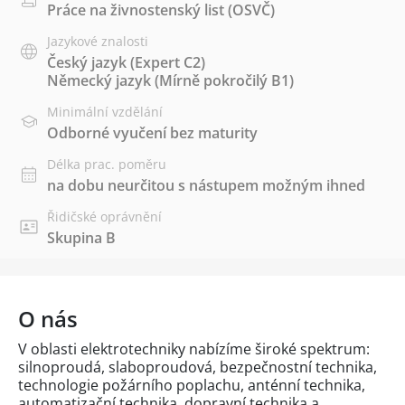
Práce na živnostenský list (OSVČ)
Jazykové znalosti
Český jazyk
(Expert C2)
Německý jazyk
(Mírně pokročilý B1)
Minimální vzdělání
Odborné vyučení bez maturity
Délka prac. poměru
na dobu neurčitou s nástupem možným ihned
Řidičské oprávnění
Skupina B
O nás
V oblasti elektrotechniky nabízíme široké spektrum:
silnoproudá, slaboproudová, bezpečnostní technika,
technologie požárního poplachu, anténní technika,
automatizační technika, dopravní technika a