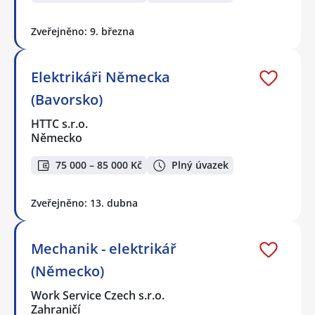
Zveřejněno: 9. března
Elektrikáři Německa
(Bavorsko)
HTTC s.r.o.
Německo
75 000 – 85 000 Kč
Plný úvazek
Zveřejněno: 13. dubna
Mechanik - elektrikář
(Německo)
Work Service Czech s.r.o.
Zahraničí