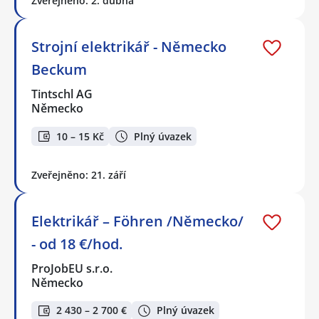
Zveřejněno: 2. dubna
Strojní elektrikář - Německo
Beckum
Tintschl AG
Německo
10 – 15 Kč
Plný úvazek
Zveřejněno: 21. září
Elektrikář – Föhren /Německo/
- od 18 €/hod.
ProJobEU s.r.o.
Německo
2 430 – 2 700 €
Plný úvazek