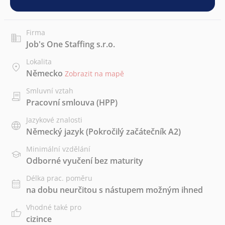
Firma
Job's One Staffing s.r.o.
Lokalita
Německo
Zobrazit na mapě
Smluvní vztah
Pracovní smlouva (HPP)
Jazykové znalosti
Německý jazyk
(Pokročilý začátečník A2)
Minimální vzdělání
Odborné vyučení bez maturity
Délka prac. poměru
na dobu neurčitou s nástupem možným ihned
Vhodné také pro
cizince