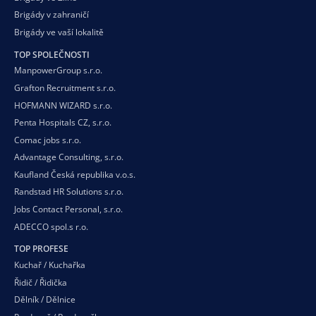
Brigády v zahraničí
Brigády ve vaší
lokalitě
TOP SPOLEČNOSTI
ManpowerGroup s.r.o.
Grafton Recruitment s.r.o.
HOFMANN WIZARD s.r.o.
Penta Hospitals CZ, s.r.o.
Comac jobs s.r.o.
Advantage Consulting, s.r.o.
Kaufland Česká republika v.o.s.
Randstad HR Solutions s.r.o.
Jobs Contact Personal, s.r.o.
ADECCO spol.s r.o.
TOP PROFESE
Kuchař / Kuchařka
Řidič / Řidička
Dělník / Dělnice