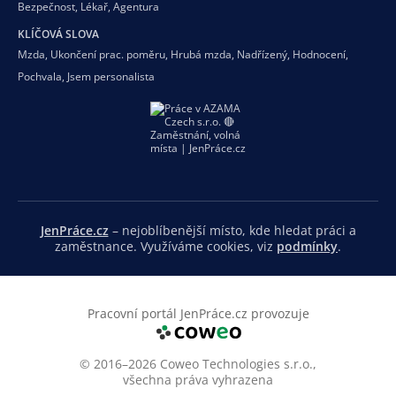
Bezpečnost
,
Lékař
,
Agentura
KLÍČOVÁ SLOVA
Mzda
,
Ukončení prac. poměru
,
Hrubá mzda
,
Nadřízený
,
Hodnocení
,
Pochvala
,
Jsem personalista
JenPráce.cz
– nejoblíbenější místo, kde hledat práci a
zaměstnance. Využíváme cookies, viz
podmínky
.
Pracovní portál JenPráce.cz provozuje
© 2016–2026 Coweo Technologies s.r.o.,
všechna práva vyhrazena