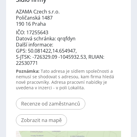
AZAMA Czech s.r.o.
Poličanská 1487
190 16 Praha
IČO: 17255643
Datová schránka: qrqfdyn
Další informace:
GPS: 50.081422,14.654947,
S-JTSK: -726329.09 -1045932.53, RUIAN:
22530771
Poznámka:
Tato adresa je sídlem společnosti a
nemusí se shodovat s adresou, kam firma hledá
nové pracovníky. Adresa pracovní nabídky je
uvedena v inzerci - v poli Lokalita.
Recenze od zaměstnanců
Zobrazit na mapě