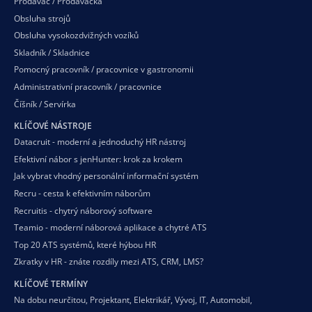
Prodavač / Prodavačka
Obsluha strojů
Obsluha vysokozdvižných vozíků
Skladník / Skladnice
Pomocný pracovník / pracovnice v gastronomii
Administrativní pracovník / pracovnice
Číšník / Servírka
KLÍČOVÉ NÁSTROJE
Datacruit - moderní a jednoduchý HR nástroj
Efektivní nábor s jenHunter: krok za krokem
Jak vybrat vhodný personální informační systém
Recru - cesta k efektivním náborům
Recruitis - chytrý náborový software
Teamio - moderní náborová aplikace a chytré ATS
Top 20 ATS systémů, které hýbou HR
Zkratky v HR - znáte rozdíly mezi ATS, CRM, LMS?
KLÍČOVÉ TERMÍNY
Na dobu neurčitou
,
Projektant
,
Elektrikář
,
Vývoj
,
IT
,
Automobil
,