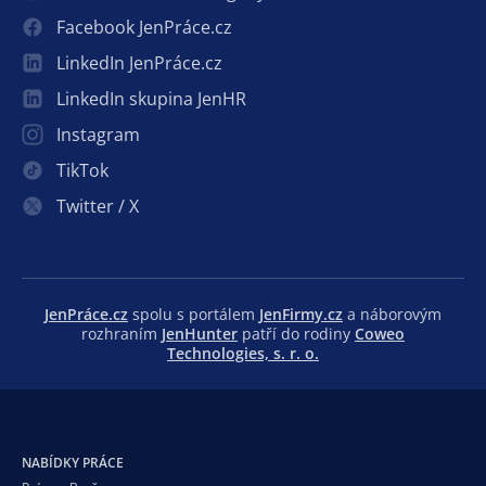
Facebook JenPráce.cz
LinkedIn JenPráce.cz
LinkedIn skupina JenHR
Instagram
TikTok
Twitter / X
JenPráce.cz
spolu s portálem
JenFirmy.cz
a náborovým
rozhraním
JenHunter
patří do rodiny
Coweo
Technologies, s. r. o.
NABÍDKY PRÁCE