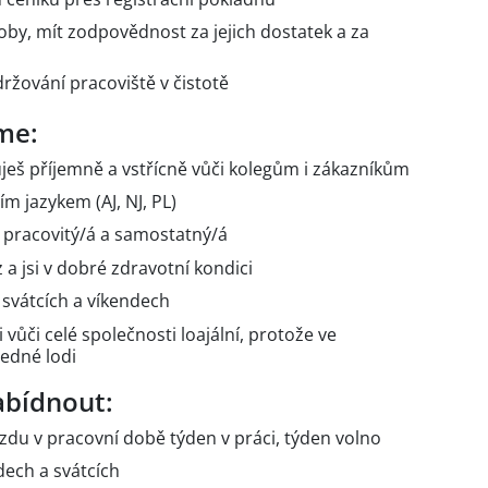
oby, mít zodpovědnost za jejich dostatek a za
ržování pracoviště v čistotě
me:
uješ příjemně a vstřícně vůči kolegům i zákazníkům
m jazykem (AJ, NJ, PL)
ní, pracovitý/á a samostatný/á
a jsi v dobré zdravotní kondici
o svátcích a víkendech
vůči celé společnosti loajální, protože ve
jedné lodi
bídnout:
mzdu v pracovní době týden v práci, týden volno
ndech a svátcích