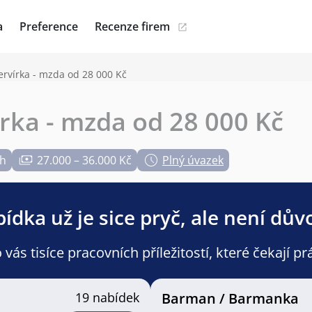
a
Preference
Recenze firem
Servírka - mzda od 28 000 Kč
írka - mzda od 28 000 Kč
ch
27.000 – 36.000 Kč
Plný úvazek
ídka už je sice pryč, ale není dův
ás tisíce pracovních příležitostí, které čekají pr
19 nabídek
Barman / Barmanka