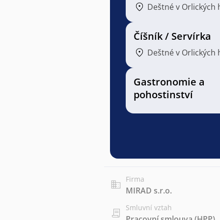
Deštné v Orlických
Číšník / Servírka
Deštné v Orlických
Gastronomie a
pohostinství
Firma
MIRAD s.r.o.
Smluvní vztah
Pracovní smlouva (HPP)