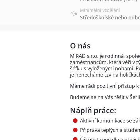
Minimální vzdělání
Středoškolské nebo odbo
O nás
MIRAD s.r.o. je rodinná spol
zaměstnancům, která věří v t
šéfku s vyloženými nohami. 
je nenecháme tzv na holičkác
Máme rádi pozitivní přístup k 
Budeme se na Vás těšit v Šer
Náplň práce:
Aktivní komunikace se zá
Příprava teplých a stude
Účtovat ceny dle platných