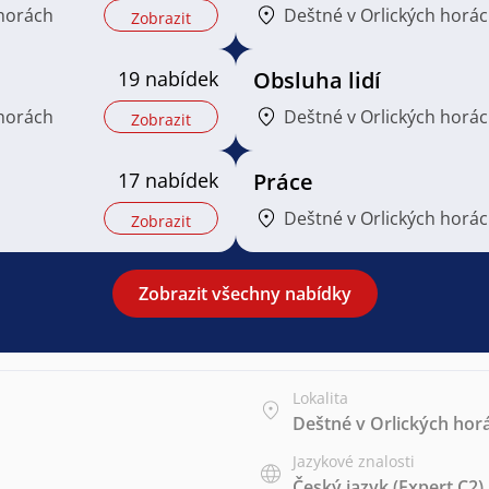
 horách
Deštné v Orlických horá
Zobrazit
19 nabídek
Obsluha lidí
 horách
Deštné v Orlických horá
Zobrazit
17 nabídek
Práce
Deštné v Orlických horá
Zobrazit
Zobrazit všechny nabídky
Lokalita
Deštné v Orlických hor
Jazykové znalosti
Český jazyk
(Expert C2)