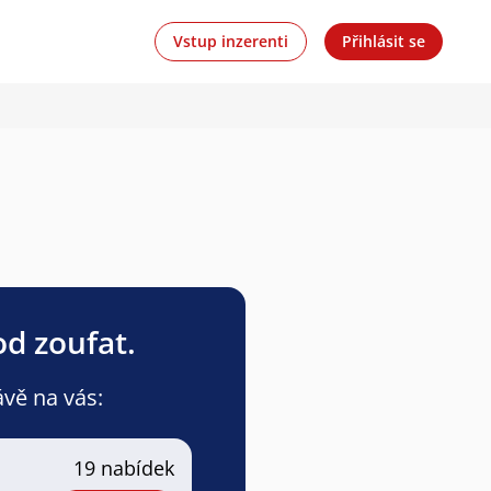
Vstup inzerenti
Přihlásit se
od zoufat.
ávě na vás:
19 nabídek