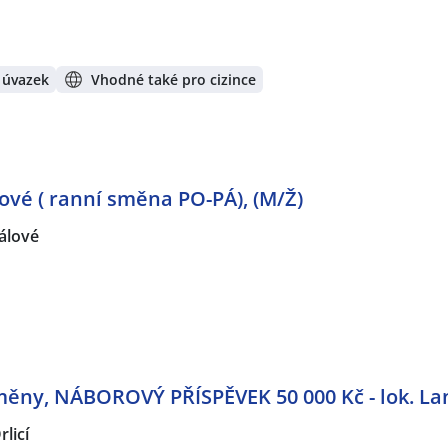
 úvazek
Vhodné také pro cizince
ové ( ranní směna PO-PÁ), (M/Ž)
álové
měny, NÁBOROVÝ PŘÍSPĚVEK 50 000 Kč - lok. La
rlicí