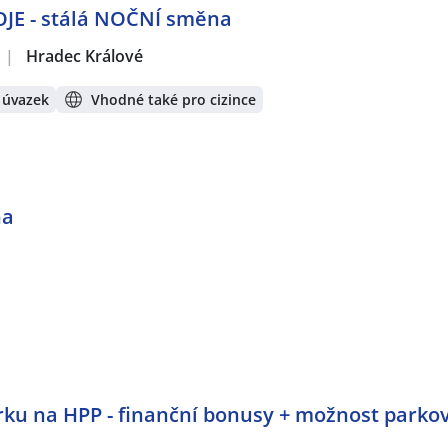
OJE - stálá NOČNÍ směna
|
Hradec Králové
 úvazek
Vhodné také pro cizince
na
rku na HPP - finanční bonusy + možnost parko