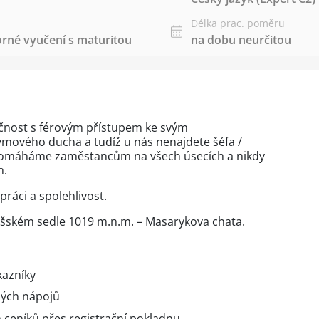
Délka prac. poměru
rné vyučení s maturitou
na dobu neurčitou
ečnost s férovým přístupem ke svým
ýmového ducha a tudíž u nás nenajdete šéfa /
Pomáháme zaměstancům na všech úsecích a nikdy
h.
práci a spolehlivost.
lišském sedle 1019 m.n.m. – Masarykova chata.
kazníky
ných nápojů
 ceníků přes registrační pokladnu