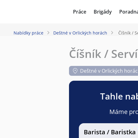
JenPráce.cz
Práce
Brigády
Poradn
Nabídky práce
Deštné v Orlických horách
Číšník / 
Číšník / Serv
Deštné v Orlických horá
Tahle nab
Máme pro v
Barista / Baristka