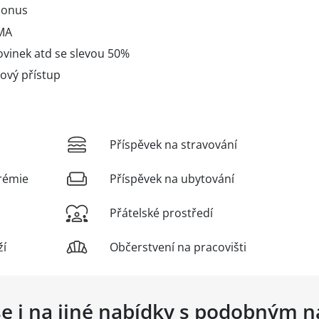
 bonus
RMA
vinek atd se slevou 50%
ový přístup
Příspěvek na stravování
rémie
Příspěvek na ubytování
Přátelské prostředí
ží
Občerstvení na pracovišti
se i na jiné nabídky s podobným 