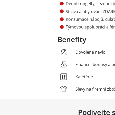
Denní tringelty, sezónní
Strava a ubytování ZDA
Konzumace nápojů, cukro
Týmovou spolupráci a fér
Benefity
Dovolená navíc
Finanční bonusy a p
Kafetérie
Slevy na firemní zbo
Podívejte 