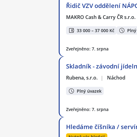
Řidič VZV oddělení NÁP
MAKRO Cash & Carry ČR s.r.o.
33 000 – 37 000 Kč
Plný
Zveřejněno: 7. srpna
Skladník - závodní jídel
Rubena, s.r.o.
|
Náchod
Plný úvazek
Zveřejněno: 7. srpna
Hledáme číšníka / serví
Nutně vás hledají