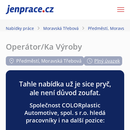
JenPráce.cz
Nabídky práce
Moravská Třebová
Předměstí, Moravská
Operátor/Ka Výroby
Předměstí, Moravská Třebová
Plný úvazek
Tahle nabídka už je sice pryč,
ale není důvod zoufat.
Společnost COLORplastic
Automotive, spol. s r.o. hledá
pracovníky i na další pozice: