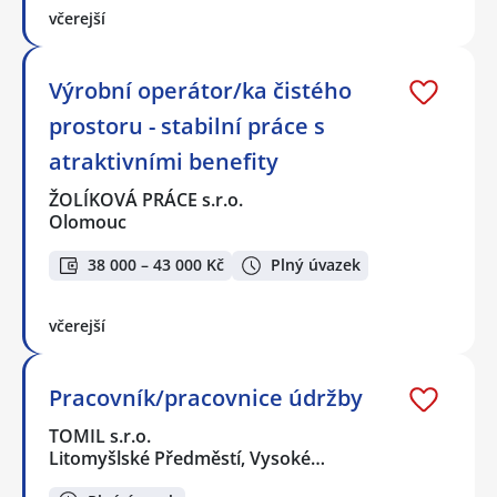
včerejší
Výrobní operátor/ka čistého
prostoru - stabilní práce s
atraktivními benefity
ŽOLÍKOVÁ PRÁCE s.r.o.
Olomouc
38 000 – 43 000 Kč
Plný úvazek
včerejší
Pracovník/pracovnice údržby
TOMIL s.r.o.
Litomyšlské Předměstí, Vysoké…