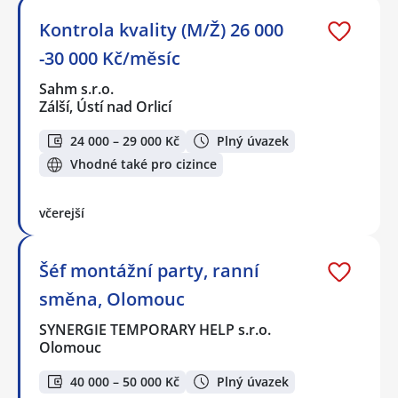
Kontrola kvality (M/Ž) 26 000
-30 000 Kč/měsíc
Sahm s.r.o.
Zálší, Ústí nad Orlicí
24 000 – 29 000 Kč
Plný úvazek
Vhodné také pro cizince
včerejší
Šéf montážní party, ranní
směna, Olomouc
SYNERGIE TEMPORARY HELP s.r.o.
Olomouc
40 000 – 50 000 Kč
Plný úvazek