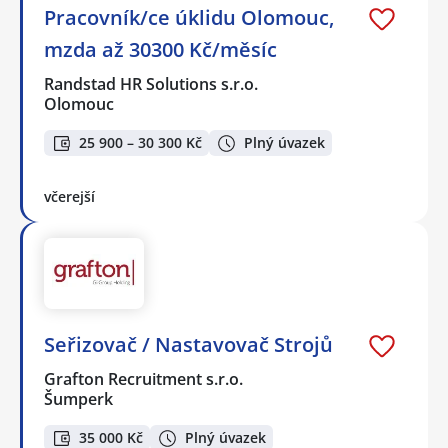
Pracovník/ce úklidu Olomouc,
mzda až 30300 Kč/měsíc
Randstad HR Solutions s.r.o.
Olomouc
25 900 – 30 300 Kč
Plný úvazek
včerejší
Seřizovač / Nastavovač Strojů
Grafton Recruitment s.r.o.
Šumperk
35 000 Kč
Plný úvazek