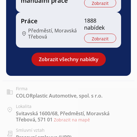
manuální práce
Zobrazit
Práce
1888
nabídek
Předměstí, Moravská
Třebová
Zobrazit
Zobrazit všechny nabídky
Firma
COLORplastic Automotive, spol. s r.o.
Lokalita
Svitavská 1600/68, Předměstí, Moravská
Třebová, 571 01
Zobrazit na mapě
Smluvní vztah