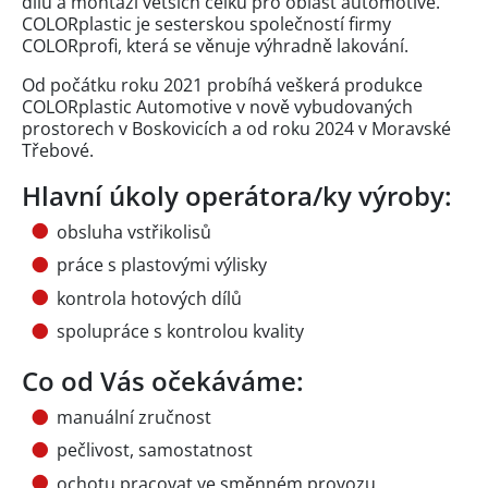
dílů a montáží větších celků pro oblast automotive.
COLORplastic je sesterskou společností firmy
COLORprofi, která se věnuje výhradně lakování.
Od počátku roku 2021 probíhá veškerá produkce
COLORplastic Automotive v nově vybudovaných
prostorech v Boskovicích a od roku 2024 v Moravské
Třebové.
Hlavní úkoly operátora/ky výroby:
obsluha vstřikolisů
práce s plastovými výlisky
kontrola hotových dílů
spolupráce s kontrolou kvality
Co od Vás očekáváme:
manuální zručnost
pečlivost, samostatnost
ochotu pracovat ve směnném provozu