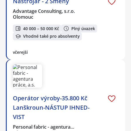
Nástrojář - 2 Směny
Advantage Consulting, s.r.o.
Olomouc
40 000 – 50 000 Kč
Plný úvazek
Vhodné také pro absolventy
včerejší
Operátor výroby-35.800 Kč
Lanškroun-NÁSTUP IHNED-
VIST
Personal fabric - agentura…