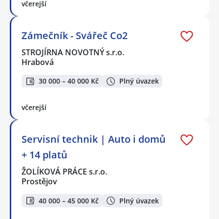
včerejší
Zámečník - Svářeč Co2
STROJÍRNA NOVOTNÝ s.r.o.
Hrabová
30 000 – 40 000 Kč
Plný úvazek
včerejší
Servisní technik | Auto i domů
+ 14 platů
ŽOLÍKOVÁ PRÁCE s.r.o.
Prostějov
40 000 – 45 000 Kč
Plný úvazek