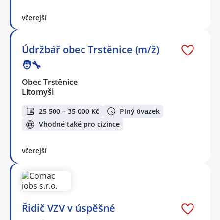
včerejší
Údržbář obec Trstěnice (m/ž)
🧑‍🔧
Obec Trstěnice
Litomyšl
25 500 – 35 000 Kč
Plný úvazek
Vhodné také pro cizince
včerejší
Řidič VZV v úspěšné