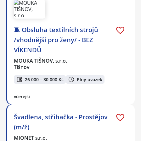
🧵 Obsluha textilních strojů
/vhodnější pro ženy/ - BEZ
VÍKENDŮ
MOUKA TIŠNOV, s.r.o.
Tišnov
26 000 – 30 000 Kč
Plný úvazek
včerejší
Švadlena, střihačka - Prostějov
(m/ž)
MIONET s.r.o.