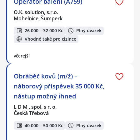
Operátor balení (A759)
O.K. solution, s.r.o.
Mohelnice, Šumperk
26 000 – 32 000 Kč
Plný úvazek
Vhodné také pro cizince
včerejší
Obráběč kovů (m/ž) –
náborový příspěvek 35 000 Kč,
nástup možný ihned
L D M , spol. s r. o.
Česká Třebová
40 000 – 50 000 Kč
Plný úvazek