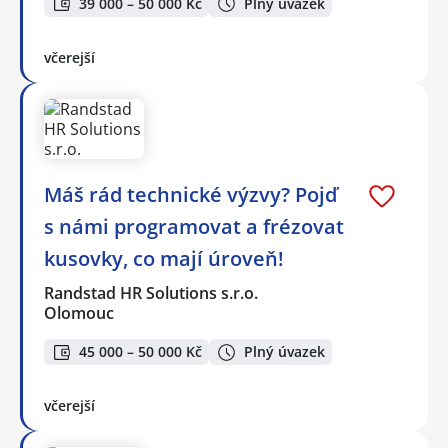
39 000 – 50 000 Kč
Plný úvazek
včerejší
Máš rád technické výzvy? Pojď
s námi programovat a frézovat
kusovky, co mají úroveň!
Randstad HR Solutions s.r.o.
Olomouc
45 000 – 50 000 Kč
Plný úvazek
včerejší