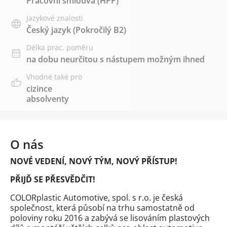
Pracovní smlouva (HPP)
Jazykové znalosti
Český jazyk
(Pokročilý B2)
Délka prac. poměru
na dobu neurčitou s nástupem možným ihned
Vhodné také pro
cizince
absolventy
O nás
NOVÉ VEDENÍ, NOVÝ TÝM, NOVÝ PŘÍSTUP!
PŘIJĎ SE PŘESVĚDČIT!
COLORplastic Automotive, spol. s r.o. je česká
společnost, která působí na trhu samostatně od
poloviny roku 2016 a zabývá se lisováním plastových