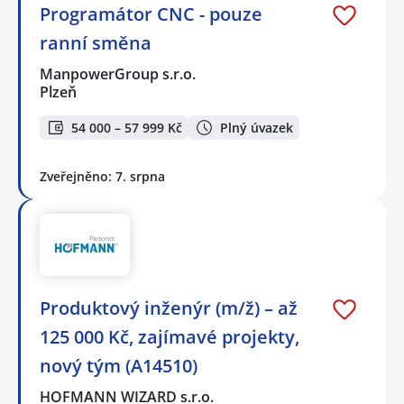
Programátor CNC - pouze
ranní směna
ManpowerGroup s.r.o.
Plzeň
54 000 – 57 999 Kč
Plný úvazek
Zveřejněno: 7. srpna
Produktový inženýr (m/ž) – až
125 000 Kč, zajímavé projekty,
nový tým (A14510)
HOFMANN WIZARD s.r.o.