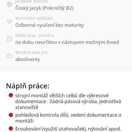
Jazykové znalosti
Český jazyk
(Pokročilý B2)
Minimální vzdělání
Odborné vyučení bez maturity
Délka prac. poměru
na dobu neurčitou s nástupem možným ihned
Vhodné také pro
absolventy
Náplň práce:
strojní montáž větších celků dle výkresové
dokumentace - žádná pásová výroba, jednotlivá
stanoviště
pohledová kontrola dílů, vedení dokumentace o
montáži
šroubování (využití utahovaček), nýtování apod.