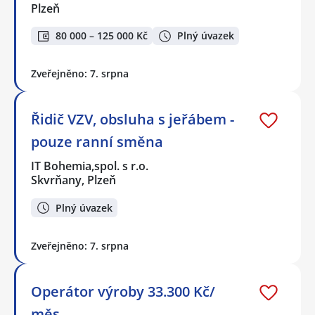
Plzeň
80 000 – 125 000 Kč
Plný úvazek
Zveřejněno: 7. srpna
Řidič VZV, obsluha s jeřábem -
pouze ranní směna
IT Bohemia,spol. s r.o.
Skvrňany, Plzeň
Plný úvazek
Zveřejněno: 7. srpna
Operátor výroby 33.300 Kč/
měs.