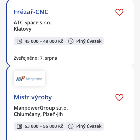
Frézař-CNC
ATC Space s.r.o.
Klatovy
45 000 – 48 000 Kč
Plný úvazek
Zveřejněno: 7. srpna
Mistr výroby
ManpowerGroup s.r.o.
Chlumčany, Plzeň-jih
53 000 – 55 000 Kč
Plný úvazek