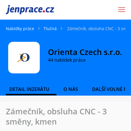
JenPráce.cz
Nabídky práce
Tlučná
Zámečník, obsluha CNC - 3 smě
Orienta Czech s.r.o.
44 nabídek práce
DETAIL INZERÁTU
O NÁS
DALŠÍ VOLNÉ PO
Zámečník, obsluha CNC - 3
směny, kmen