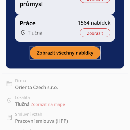
průmysl
Práce
1564 nabídek
Tlučná
Zobrazit
Zobrazit všechny nabídky
Firma
Orienta Czech s.r.o.
Lokalita
Tlučná
Zobrazit na mapě
Smluvní vztah
Pracovní smlouva (HPP)