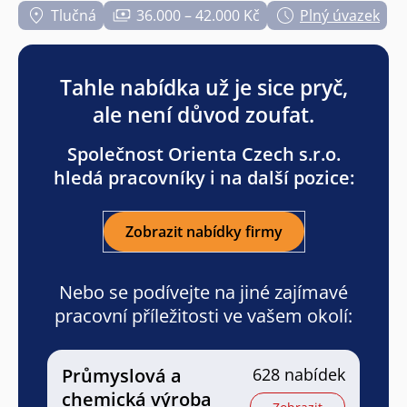
Tlučná
36.000 – 42.000 Kč
Plný úvazek
Tahle nabídka už je sice pryč,
ale není důvod zoufat.
Společnost Orienta Czech s.r.o.
hledá pracovníky i na další pozice:
Zobrazit nabídky firmy
Nebo se podívejte na jiné zajímavé
pracovní příležitosti ve vašem okolí:
Průmyslová a
628 nabídek
chemická výroba