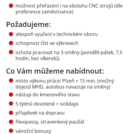
možnost přeřazení i na obsluhu CNC strojů (dle
preference zaměstnance)
Požadujeme:
alespoň vyučení v technickém oboru
schopnost číst ve výkresech
ochota pracovat na 3 směny (pondělí-pátek, 7,5
hodin, bez víkendů)
Co Vám můžeme nabídnout:
místo výkonu práce: Plzeň + 15 min. (možný
dojezd MHD, autobus navazuje na směny)
nástup do kmenového stavu
5 týdnů dovolené + sickdays
příspěvek na dopravu
Flexipassy, stravenkový paušál
vánoční bonusy