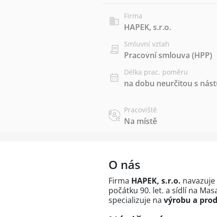
Firma
HAPEK, s.r.o.
Smluvní vztah
Pracovní smlouva (HPP)
Délka prac. poměru
na dobu neurčitou s ná
Pracoviště
Na místě
O nás
Firma
HAPEK, s.r.o.
navazuje 
počátku 90. let. a sídlí na Ma
specializuje na
výrobu a pro