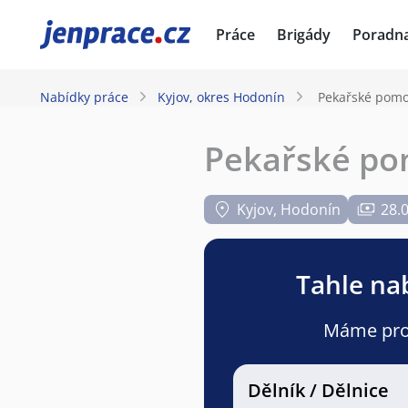
JenPráce.cz
Práce
Brigády
Poradn
Nabídky práce
Kyjov, okres Hodonín
Pekařské pomo
Pekařské po
Kyjov, Hodonín
28.
Tahle nab
Máme pro v
Dělník / Dělnice