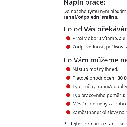
Náplň práce:
Do našeho týmu nyní hledáme
ranní/odpolední směna
.
Co od Vás očekává
Praxi v oboru vítáme, ale
Zodpovědnost, pečlivost a
Co Vám můžeme na
Nástup možný ihned.
Platové ohodnocení:
30 0
Typ směny: ranní/odpoled
Typ pracovního poměru: 
Měsíční odměny za dobře
Zaměstnanecké slevy na 
Přidejte se k nám a staňte se