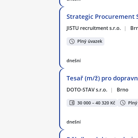
Strategic Procurement S
JISTU recruitment s.r.o.
|
Br
Plný úvazek
dnešní
Tesař (m/ž) pro dopravní
DOTO-STAV s.r.o.
|
Brno
30 000 – 40 320 Kč
Plný
dnešní