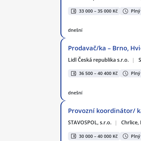
33 000 – 35 000 Kč
Plný
dnešní
Prodavač/ka – Brno, Hvi
Lidl Česká republika s.r.o.
|
S
36 500 – 40 400 Kč
Plný
dnešní
Provozní koordinátor/ 
STAVOSPOL, s.r.o.
|
Chrlice,
30 000 – 40 000 Kč
Plný