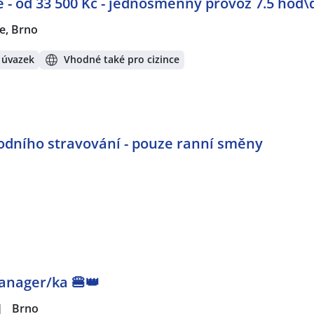
e - od 33 500 Kč - jednosměnný provoz 7.5 hod
ce, Brno
 úvazek
Vhodné také pro cizince
odního stravování - pouze ranní směny
Manager/ka 🍔👑
|
Brno