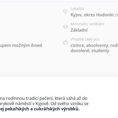
Lokalita
Kyjov, okres Hodonín
Z
Minimální vzdělání
Základní
Vhodné také pro
stupem možným ihned
cizince
,
absolventy
,
rod
dovolené
,
studenty
na rodinnou tradici pečení, která sahá až do
sarykově náměstí v Kyjově. Od svého vzniku se
dej pekařských a cukrářských výrobků.