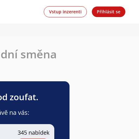
Vstup inzerenti
Přihlásit se
ední směna
od zoufat.
ávě na vás:
345 nabídek