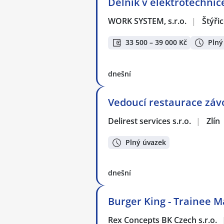
Dělník v elektrotechnic
WORK SYSTEM, s.r.o.
|
Štýři
33 500 – 39 000 Kč
Plný
dnešní
Vedoucí restaurace záv
Delirest services s.r.o.
|
Zlín
Plný úvazek
dnešní
Burger King - Trainee 
Rex Concepts BK Czech s.r.o.