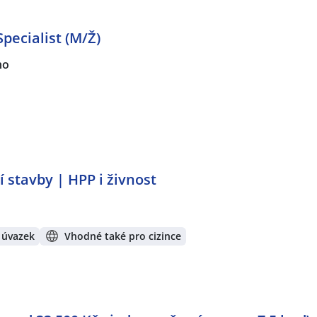
pecialist (M/Ž)
no
 stavby | HPP i živnost
 úvazek
Vhodné také pro cizince