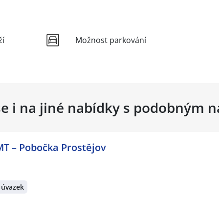
ží
Možnost parkování
se i na jiné nabídky s podobným 
MT – Pobočka Prostějov
 úvazek