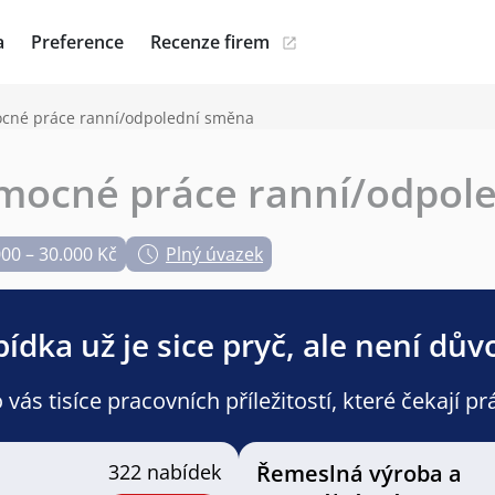
a
Preference
Recenze firem
cné práce ranní/odpolední směna
mocné práce ranní/odpol
000 – 30.000 Kč
Plný úvazek
ídka už je sice pryč, ale není dův
ás tisíce pracovních příležitostí, které čekají pr
322 nabídek
Řemeslná výroba a