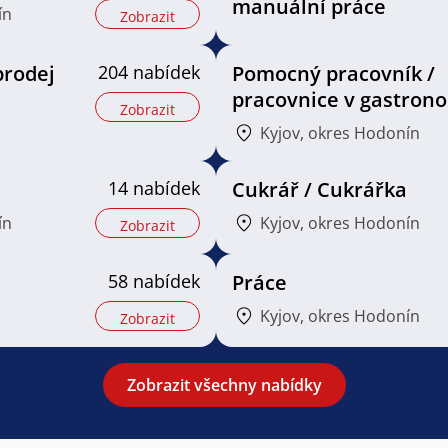
manuální práce
ín
Zobrazit
prodej
204 nabídek
Pomocný pracovník /
pracovnice v gastrono
Zobrazit
Kyjov, okres Hodonín
14 nabídek
Cukrář / Cukrářka
ín
Kyjov, okres Hodonín
Zobrazit
58 nabídek
Práce
Kyjov, okres Hodonín
Zobrazit
Zobrazit všechny nabídky