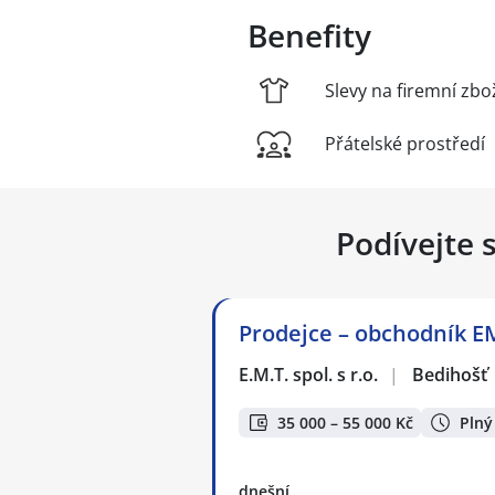
Benefity
Slevy na firemní zbo
Přátelské prostředí
Podívejte 
Prodejce – obchodník E
E.M.T. spol. s r.o.
|
Bedihošť
35 000 – 55 000 Kč
Plný
dnešní