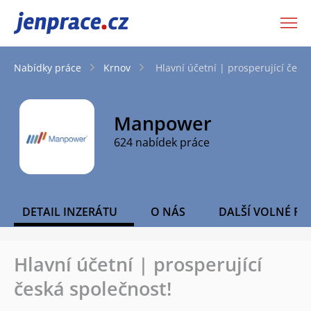
JenPráce.cz
Nabídky práce
Krnov
Hlavní účetní | prosperující česk
Manpower
624 nabídek práce
DETAIL INZERÁTU
O NÁS
DALŠÍ VOLNÉ PO
Hlavní účetní | prosperující
česká společnost!