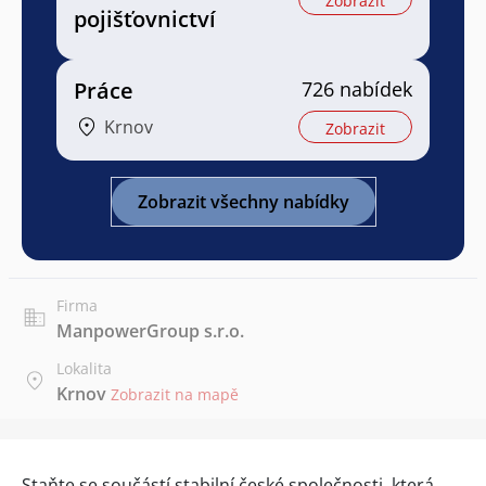
Zobrazit
pojišťovnictví
Práce
726 nabídek
Krnov
Zobrazit
Zobrazit všechny nabídky
Firma
ManpowerGroup s.r.o.
Lokalita
Krnov
Zobrazit na mapě
Staňte se součástí stabilní české společnosti, která