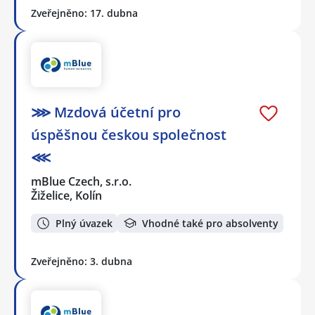
Zveřejněno: 17. dubna
⋙ Mzdová účetní pro
úspěšnou českou společnost
⋘
mBlue Czech, s.r.o.
Žiželice, Kolín
Plný úvazek
Vhodné také pro absolventy
Zveřejněno: 3. dubna