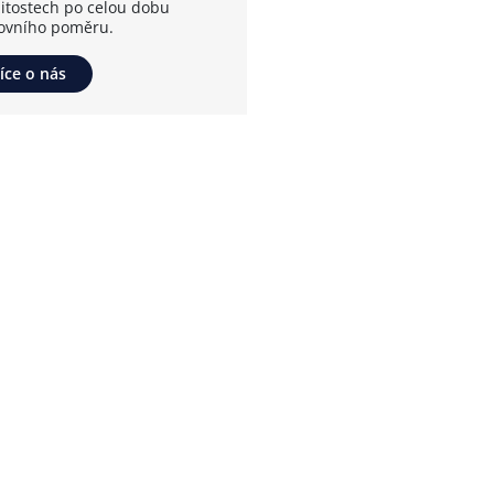
žitostech po celou dobu
ovního poměru.
íce o nás