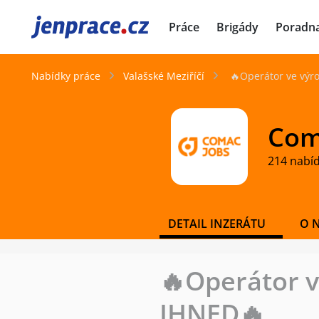
JenPráce.cz
Práce
Brigády
Poradn
Nabídky práce
Valašské Meziříčí
🔥Operátor ve výr
Coma
214 nabí
DETAIL INZERÁTU
O 
🔥Operátor v
IHNED🔥