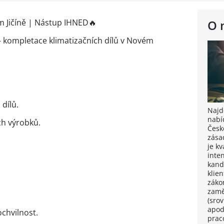
m Jičíně | Nástup IHNED🔥
O 
 kompletace klimatizačních dílů v Novém
dílů.
Najdě
nabí
ch výrobků.
Česk
zása
je k
inten
kand
klie
záko
zamě
(sro
apod
ochvilnost.
prac