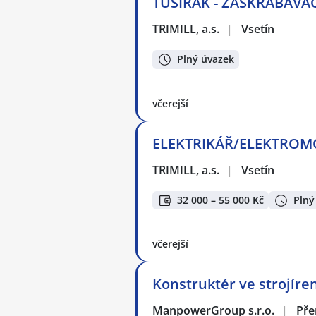
TUŠÍRÁK - ZAŠKRABÁVAČ
TRIMILL, a.s.
|
Vsetín
Plný úvazek
včerejší
ELEKTRIKÁŘ/ELEKTROMONT
TRIMILL, a.s.
|
Vsetín
32 000 – 55 000 Kč
Plný
včerejší
Konstruktér ve strojírens
ManpowerGroup s.r.o.
|
Pře