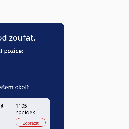
od zoufat.
í pozice:
vašem okolí:
ká
1105
nabídek
Zobrazit