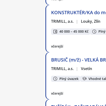
KONSTRUKTÉR/KA do me
TRIMILL, a.s.
|
Louky, Zlín
40 000 – 45 000 Kč
Plný
včerejší
BRUSIČ (m/ž) - VELKÁ BR
TRIMILL, a.s.
|
Vsetín
Plný úvazek
Vhodné ta
včerejší