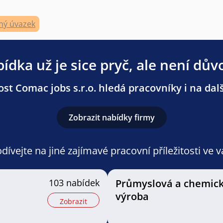
ný úvazek
ídka už je sice pryč, ale není dův
st Comac jobs s.r.o. hledá pracovníky i na dalš
Zobrazit nabídky firmy
ívejte na jiné zajímavé pracovní příležitosti ve 
103 nabídek
Průmyslová a chemic
výroba
Zobrazit