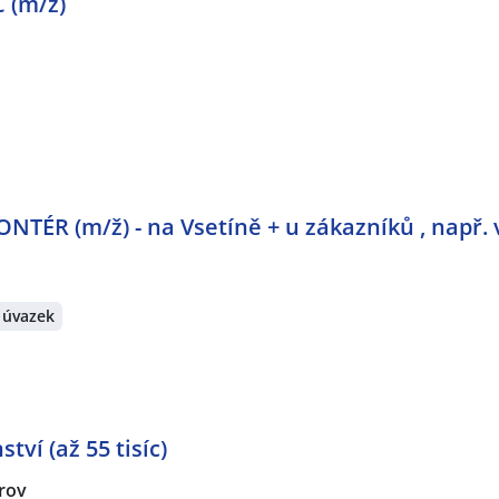
 (m/ž)
ÉR (m/ž) - na Vsetíně + u zákazníků , např. 
 úvazek
tví (až 55 tisíc)
rov