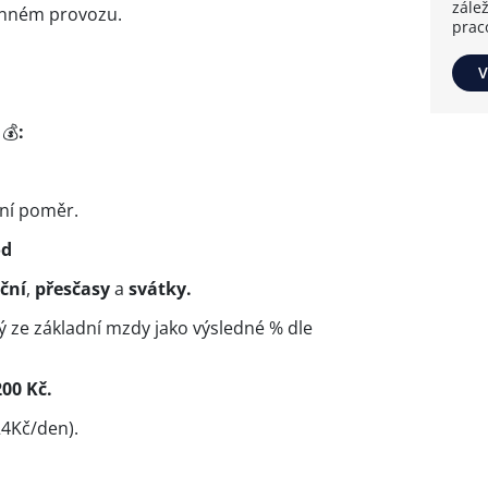
zále
ěnném provozu.
prac
V
t
💰
:
ní poměr.
od
ční
,
přesčasy
a
svátky.
 ze základní mzdy jako výsledné % dle
200 Kč.
24Kč/den).