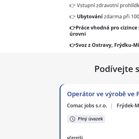
👉 Vstupní zdravotní prohlíd
👉
Ubytování
zdarma při 10
👉
Práce vhodná pro cizince 
úrovni
👉
Svoz z Ostravy, Frýdku-Mí
Podívejte 
Operátor ve výrobě ve 
Comac jobs s.r.o.
|
Frýdek-M
Plný úvazek
včerejší