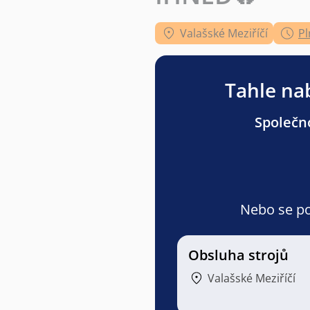
Valašské Meziříčí
Pl
Tahle nab
Společno
Nebo se pod
Obsluha strojů
Valašské Meziříčí