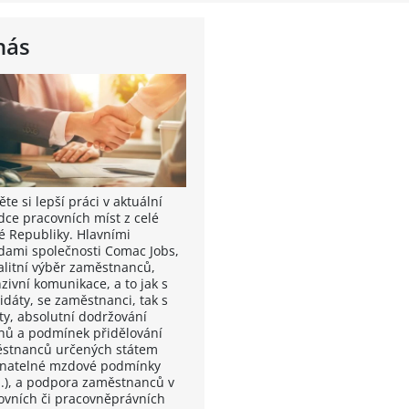
nás
te si lepší práci v aktuální
dce pracovních míst z celé
é Republiky. Hlavními
dami společnosti Comac Jobs,
valitní výběr zaměstnanců,
zivní komunikace, a to jak s
idáty, se zaměstnanci, tak s
nty, absolutní dodržování
nů a podmínek přidělování
stnanců určených státem
vnatelné mzdové podmínky
.), a podpora zaměstnanců v
ovních či pracovněprávních