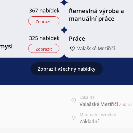
367 nabídek
Řemeslná výroba a
manuální práce
Zobrazit
325 nabídek
Práce
mysl
Valašské Meziříčí
Zobrazit
Zobrazit všechny nabídky
Lokalita
Valašské Meziříčí
Zobraz
Minimální vzdělání
Základní