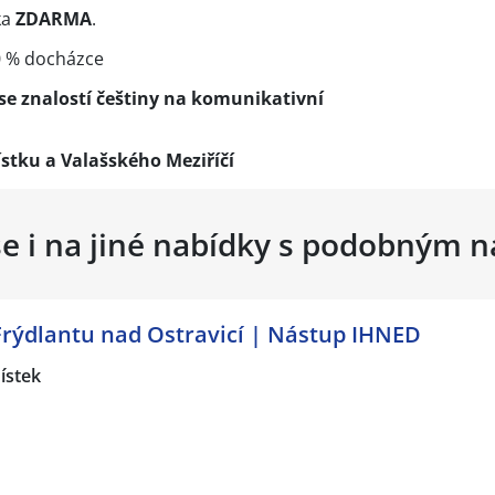
ka
ZDARMA
.
0 % docházce
se znalostí češtiny na komunikativní
stku a Valašského Meziříčí
se i na jiné nabídky s podobným 
Frýdlantu nad Ostravicí | Nástup IHNED
ístek