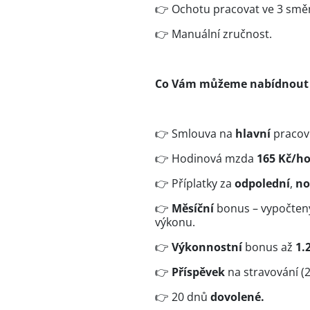
👉 Ochotu pracovat ve 3 sm
👉 Manuální zručnost.
Co Vám můžeme nabídnou
👉 Smlouva na
hlavní
pracov
👉 Hodinová mzda
165 Kč/h
👉 Příplatky za
odpolední
,
no
👉
Měsíční
bonus – vypočtený
výkonu.
👉
Výkonnostní
bonus až
1.
👉
Příspěvek
na stravování (
👉 20 dnů
dovolené.