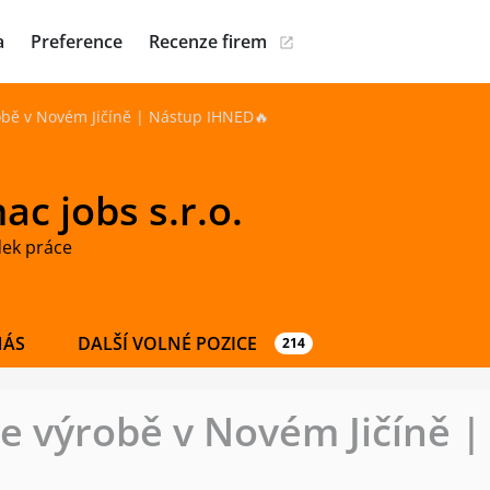
a
Preference
Recenze firem
obě v Novém Jičíně | Nástup IHNED🔥
c jobs s.r.o.
dek práce
NÁS
DALŠÍ VOLNÉ POZICE
214
e výrobě v Novém Jičíně 