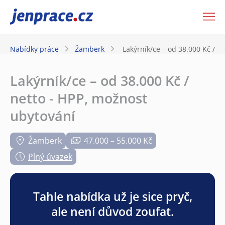
JenPráce.cz
Nabídky práce
Žamberk
Lakýrník/ce – od 38.000 Kč / n
Lakýrník/ce – od 38.000 Kč /
netto - HPP, možnost
ubytování
Žamberk
47.000 – 55.000 Kč
Plný úvazek
Tahle nabídka už je sice pryč,
ale není důvod zoufat.