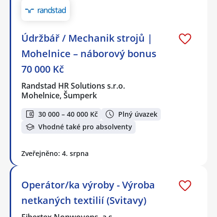
Údržbář / Mechanik strojů |
Mohelnice – náborový bonus
70 000 Kč
Randstad HR Solutions s.r.o.
Mohelnice, Šumperk
30 000 – 40 000 Kč
Plný úvazek
Vhodné také pro absolventy
Zveřejněno: 4. srpna
Operátor/ka výroby - Výroba
netkaných textilií (Svitavy)
Fibertex Nonwovens, a.s.