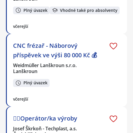
Plný úvazek
Vhodné také pro absolventy
včerejší
CNC frézař - Náborový
příspěvek ve výši 80 000 Kč 💰
Weidmüller Lanškroun s.r.o.
Lanškroun
Plný úvazek
včerejší
👷‍♂️Operátor/ka výroby
Josef Škrkoň - Techplast, a.s.