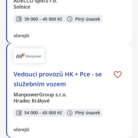
ADECCO spol.s r.o.
Solnice
39 000 – 45 000 Kč
Plný úvazek
včerejší
Vedoucí provozů HK + Pce - se
služebním vozem
ManpowerGroup s.r.o.
Hradec Králové
54 000 – 65 000 Kč
Plný úvazek
včerejší