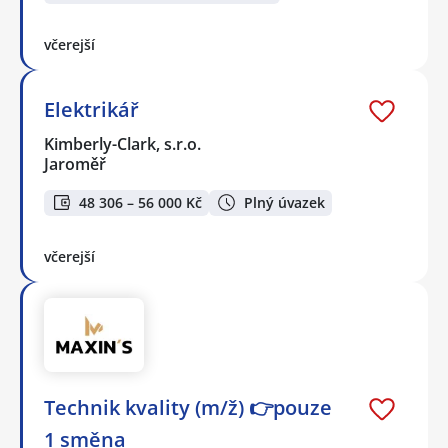
včerejší
Elektrikář
Kimberly-Clark, s.r.o.
Jaroměř
48 306 – 56 000 Kč
Plný úvazek
včerejší
Technik kvality (m/ž) 👉pouze
1 směna