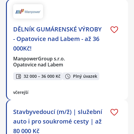
DĚLNÍK GUMÁRENSKÉ VÝROBY
- Opatovice nad Labem - až 36
000Kč!
ManpowerGroup s.r.o.
Opatovice nad Labem
32 000 – 36 000 Kč
Plný úvazek
včerejší
Stavbyvedoucí (m/ž) | služební
auto i pro soukromé cesty | až
80 000 Kč