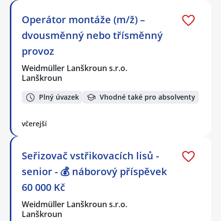
Operátor montáže (m/ž) –
dvousměnný nebo třísměnný
provoz
Weidmüller Lanškroun s.r.o.
Lanškroun
Plný úvazek
Vhodné také pro absolventy
včerejší
Seřizovač vstřikovacích lisů -
senior - 💰 náborový příspěvek
60 000 Kč
Weidmüller Lanškroun s.r.o.
Lanškroun