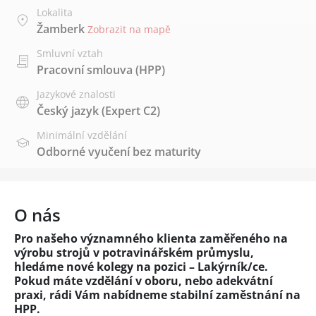
Lokalita
Žamberk
Zobrazit na mapě
Smluvní vztah
Pracovní smlouva (HPP)
Jazykové znalosti
Český jazyk
(Expert C2)
Minimální vzdělání
Odborné vyučení bez maturity
O nás
Pro našeho významného klienta zaměřeného na
výrobu strojů v potravinářském průmyslu,
hledáme nové kolegy na pozici – Lakýrník/ce.
Pokud máte vzdělání v oboru, nebo adekvátní
praxi, rádi Vám nabídneme stabilní zaměstnání na
HPP.