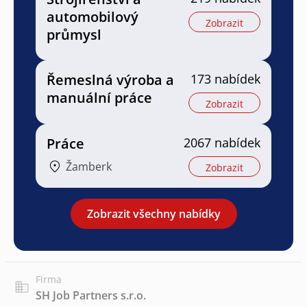
automobilový
Zobrazit
průmysl
Řemeslná výroba a
173 nabídek
manuální práce
Zobrazit
Práce
2067 nabídek
Žamberk
Zobrazit
Zobrazit všechny nabídky
Firma
SH Job Partners s.r.o.