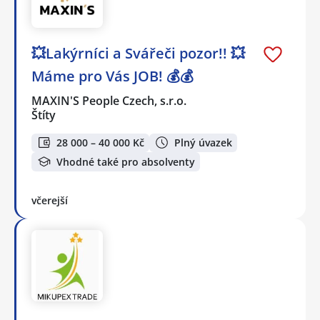
💥Lakýrníci a Svářeči pozor!! 💥
Máme pro Vás JOB! 💰💰
MAXIN'S People Czech, s.r.o.
Štíty
28 000 – 40 000 Kč
Plný úvazek
Vhodné také pro absolventy
včerejší