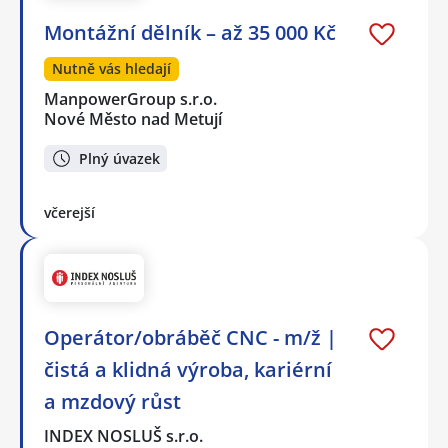
Montážní dělník – až 35 000 Kč
Nutně vás hledají
ManpowerGroup s.r.o.
Nové Město nad Metují
Plný úvazek
včerejší
Operátor/obráběč CNC - m/ž |
čistá a klidná výroba, kariérní
a mzdový růst
INDEX NOSLUŠ s.r.o.