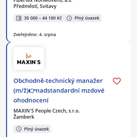
Předměstí, Svitavy
35 000 – 44 100 Kč
Plný úvazek
Zveřejněno: 4. srpna
Obchodně-technický manažer
(m/ž)👉nadstandardní mzdové
ohodnocení
MAXIN'S People Czech, s.r.o.
Žamberk
Plný úvazek