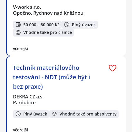
V-work s.r.o.
Opočno, Rychnov nad Kněžnou
50 000 – 80 000 Kč
Plný úvazek
Vhodné také pro cizince
včerejší
Technik materiálového
testování - NDT (může být i
bez praxe)
DEKRA CZ a.s.
Pardubice
Plný úvazek
Vhodné také pro absolventy
včerejší