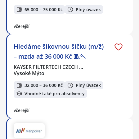
65 000 – 75 000 Kč
Plný úvazek
včerejší
Hledáme šikovnou šičku (m/ž)
– mzda až 36 000 Kč 🧵🪡
KAYSER FILTERTECH CZECH …
Vysoké Mýto
32 000 – 36 000 Kč
Plný úvazek
Vhodné také pro absolventy
včerejší