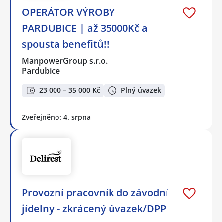
OPERÁTOR VÝROBY
PARDUBICE | až 35000Kč a
spousta benefitů!!
ManpowerGroup s.r.o.
Pardubice
23 000 – 35 000 Kč
Plný úvazek
Zveřejněno: 4. srpna
Provozní pracovník do závodní
jídelny - zkrácený úvazek/DPP