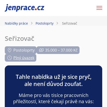
JenPráce.cz
Nabídky práce
Postoloprty
Seřizovač
Seřizovač
Postoloprty
35.000 – 37.000 Kč
Plný úvazek
Tahle nabídka už je sice pryč,
ale není důvod zoufat.
Máme pro vás tisíce pracovních
příležitostí, které čekají právě na vás: