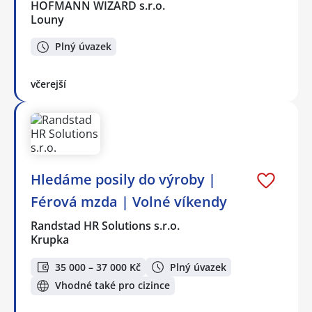
HOFMANN WIZARD s.r.o.
Louny
Plný úvazek
včerejší
Hledáme posily do výroby |
Férová mzda | Volné víkendy
Randstad HR Solutions s.r.o.
Krupka
35 000 – 37 000 Kč
Plný úvazek
Vhodné také pro cizince