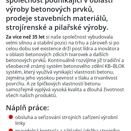
výroby betonových prvků,
prodeje stavebních materiálů,
strojírenské a pilařské výroby.
Za více než 35 let
si naše společnost vybudovala
velmi silnou a stabilní pozici na trhu a zároveň si po
celou dobu své existence drží post lídra a inovátora
v oblasti betonových zdících tvarovek a dalších
betonových prvků. Kontinuálně rozvíjíme již tradiční a
všeobecně známý systém betonového zdění KB–BLOK
systém, který využívá vynikající vlastnosti betonu,
zejména jeho vysokou pevnost v tlaku a trvanlivost
povrchu. A ze špičkových vlastností betonu
samozřejmě vyplývá vysoká kvalita a dlouhá životnost
všech našich produktů.
Náplň práce:
obsluha a seřizování strojních zařízení výrobní
linky
pravidelná kontrola a základní údržba strojního