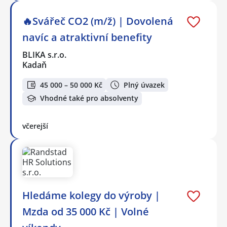
🔥Svářeč CO2 (m/ž) | Dovolená
navíc a atraktivní benefity
BLIKA s.r.o.
Kadaň
45 000 – 50 000 Kč
Plný úvazek
Vhodné také pro absolventy
včerejší
Hledáme kolegy do výroby |
Mzda od 35 000 Kč | Volné