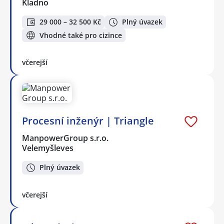
Kladno
29 000 – 32 500 Kč
Plný úvazek
Vhodné také pro cizince
včerejší
Procesní inženýr | Triangle
ManpowerGroup s.r.o.
Velemyšleves
Plný úvazek
včerejší