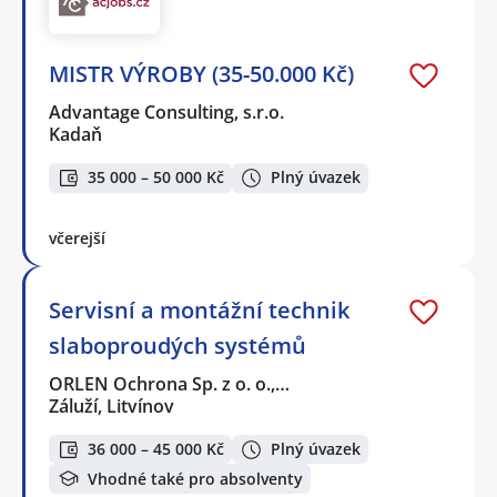
MISTR VÝROBY (35-50.000 Kč)
Advantage Consulting, s.r.o.
Kadaň
35 000 – 50 000 Kč
Plný úvazek
včerejší
Servisní a montážní technik
slaboproudých systémů
ORLEN Ochrona Sp. z o. o.,…
Záluží, Litvínov
36 000 – 45 000 Kč
Plný úvazek
Vhodné také pro absolventy