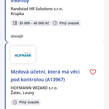
víkendy
Randstad HR Solutions s.r.o.
Krupka
35 000 – 45 000 Kč
Plný úvazek
včerejší
Mzdová účetní, která má věci
pod kontrolou (A13967)
HOFMANN WIZARD s.r.o.
Žatec, Louny
Plný úvazek