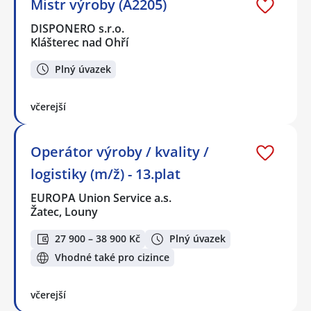
Mistr výroby (A2205)
DISPONERO s.r.o.
Klášterec nad Ohří
Plný úvazek
včerejší
Operátor výroby / kvality /
logistiky (m/ž) - 13.plat
EUROPA Union Service a.s.
Žatec, Louny
27 900 – 38 900 Kč
Plný úvazek
Vhodné také pro cizince
včerejší