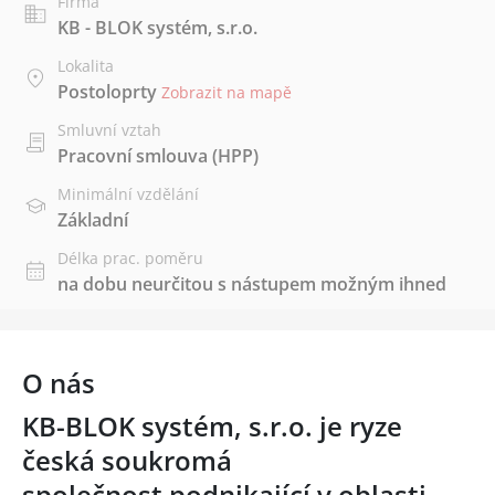
Firma
KB - BLOK systém, s.r.o.
Lokalita
Postoloprty
Zobrazit na mapě
Smluvní vztah
Pracovní smlouva (HPP)
Minimální vzdělání
Základní
Délka prac. poměru
na dobu neurčitou s nástupem možným ihned
O nás
KB-BLOK systém, s.r.o. je ryze
česká soukromá
společnost podnikající v oblasti