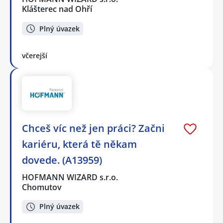
Klášterec nad Ohří
Plný úvazek
včerejší
Chceš víc než jen práci? Začni
kariéru, která tě někam
dovede. (A13959)
HOFMANN WIZARD s.r.o.
Chomutov
Plný úvazek