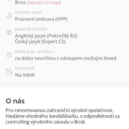
Brno
Zobrazit na mapě
Smluvní vztah
Pracovní smlouva (HPP)
Jazykové znalosti
Anglický jazyk
(Pokročilý B2)
Český jazyk
(Expert C2)
Délka prac. poměru
na dobu neurčitou s nástupem možným ihned
Pracoviště
Na místě
O nás
Pro renomovanou zahraniční výrobní společnost,
hledáme vhodného kandidáta/ku, s odpovědností za
controlling výrobního závodu v Brně.