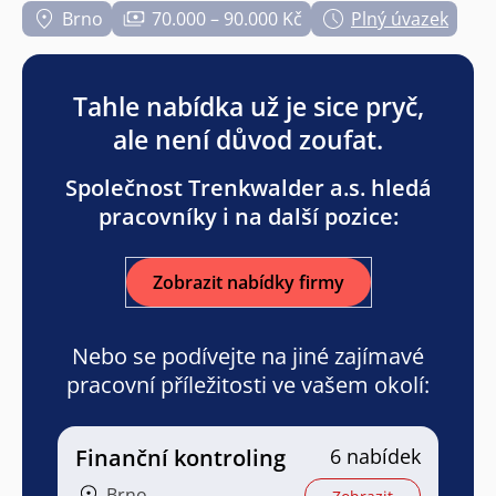
Brno
70.000 – 90.000 Kč
Plný úvazek
Tahle nabídka už je sice pryč,
ale není důvod zoufat.
Společnost Trenkwalder a.s. hledá
pracovníky i na další pozice:
Zobrazit nabídky firmy
Nebo se podívejte na jiné zajímavé
pracovní příležitosti ve vašem okolí:
Finanční kontroling
6 nabídek
Brno