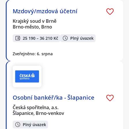
Mzdový/mzdová účetní
Krajský soud v Brně
Brno-město, Brno
25 190 – 36 210 Kč
Plný úvazek
Zveřejněno: 6. srpna
Osobní bankéř/ka - Šlapanice
Česká spořitelna, a.s.
Šlapanice, Brno-venkov
Plný úvazek