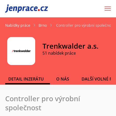
JenPráce.cz
Nabídky práce
Brno
Controller pro výrobní společnost
Trenkwalder a.s.
51 nabídek práce
DETAIL INZERÁTU
O NÁS
DALŠÍ VOLNÉ PO
Controller pro výrobní
společnost