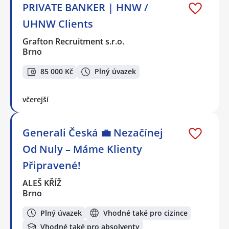
PRIVATE BANKER | HNW /
UHNW Clients
Grafton Recruitment s.r.o.
Brno
85 000 Kč
Plný úvazek
včerejší
Generali Česká 💼 Nezačínej
Od Nuly – Máme Klienty
Připravené!
ALEŠ KŘÍŽ
Brno
Plný úvazek
Vhodné také pro cizince
Vhodné také pro absolventy