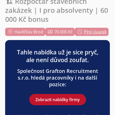
🏗️ Rozpočtář stavebních
zakázek | I pro absolventy | 60
000 Kč bonus
Havlíčkův Brod
70.000 Kč
Plný úvazek
Tahle nabídka už je sice pryč,
ale není důvod zoufat.
Společnost Grafton Recruitment
s.r.o. hledá pracovníky i na další
pozice:
Zobrazit nabídky firmy