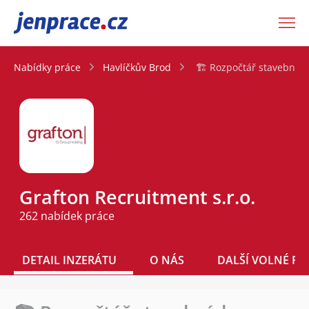
JenPráce.cz
Nabídky práce
Havlíčkův Brod
🏗️ Rozpočtář stavebních
Grafton Recruitment s.r.o.
262 nabídek práce
DETAIL INZERÁTU
O NÁS
DALŠÍ VOLNÉ PO