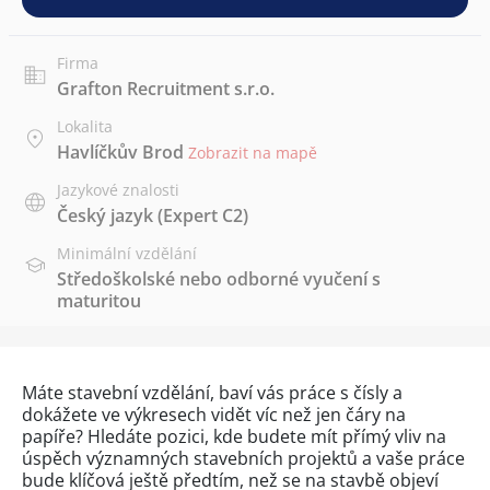
Firma
Grafton Recruitment s.r.o.
Lokalita
Havlíčkův Brod
Zobrazit na mapě
Jazykové znalosti
Český jazyk
(Expert C2)
Minimální vzdělání
Středoškolské nebo odborné vyučení s
maturitou
Máte stavební vzdělání, baví vás práce s čísly a
dokážete ve výkresech vidět víc než jen čáry na
papíře? Hledáte pozici, kde budete mít přímý vliv na
úspěch významných stavebních projektů a vaše práce
bude klíčová ještě předtím, než se na stavbě objeví