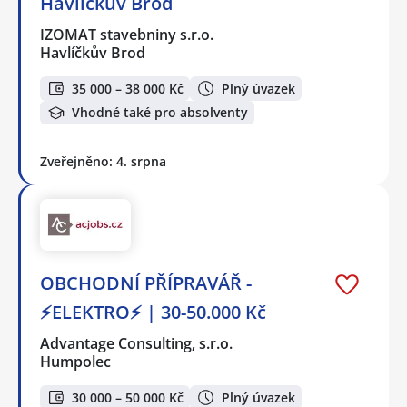
Havlíčkův Brod
IZOMAT stavebniny s.r.o.
Havlíčkův Brod
35 000 – 38 000 Kč
Plný úvazek
Vhodné také pro absolventy
Zveřejněno: 4. srpna
OBCHODNÍ PŘÍPRAVÁŘ -
⚡ELEKTRO⚡ | 30-50.000 Kč
Advantage Consulting, s.r.o.
Humpolec
30 000 – 50 000 Kč
Plný úvazek