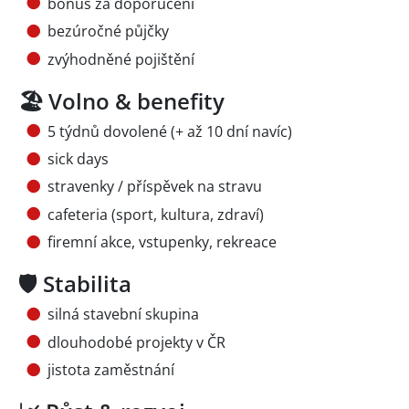
bonus za doporučení
bezúročné půjčky
zvýhodněné pojištění
🏖️ Volno & benefity
5 týdnů dovolené (+ až 10 dní navíc)
sick days
stravenky / příspěvek na stravu
cafeteria (sport, kultura, zdraví)
firemní akce, vstupenky, rekreace
🛡️ Stabilita
silná stavební skupina
dlouhodobé projekty v ČR
jistota zaměstnání