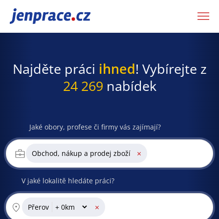
JenPráce.cz
Najděte práci
ihned
! Vybírejte z
24 269
nabídek
Jaké obory, profese či firmy vás zajímají?
×
Obchod, nákup a prodej zboží
V jaké lokalitě hledáte práci?
×
Přerov