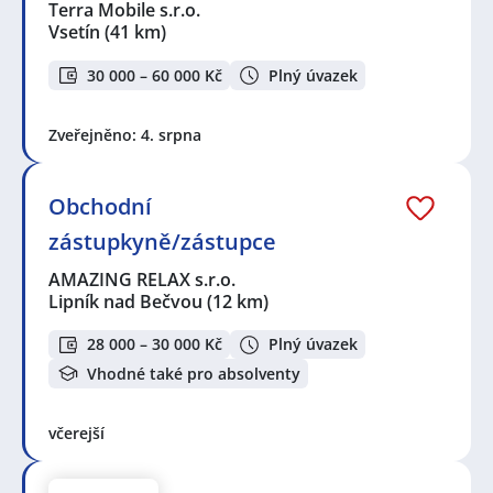
Velký Týnec
,
Hulín
,
Holešov
,
Bystřice pod Hostýnem
,
Terra Mobile s.r.o.
Velká Bystřice
,
Kroměříž
,
Nové Sady, Olomouc
,
Povel,
Vsetín
(41 km)
Olomouc
,
Bedihošť
,
Olomouc
,
Hranice, okres Přerov
,
Hejčín, Olomouc
,
Řepčín, Olomouc
,
Otrokovice
,
Zlín
,
30 000 – 60 000 Kč
Plný úvazek
Malenovice, Zlín
,
Zlín, centrum
,
Ivanovice na Hané
,
Šternberk
,
Starojická Lhota, Starý Jičín
,
Valašské
Zveřejněno: 4. srpna
Meziříčí
Obchodní
zástupkyně/zástupce
AMAZING RELAX s.r.o.
Lipník nad Bečvou
(12 km)
28 000 – 30 000 Kč
Plný úvazek
Vhodné také pro absolventy
včerejší