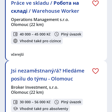
Práce ve skladu / Робота на
складі / Warehouse Worker
Operations Management s.r.o.
Olomouc
(22 km)
40 000 – 45 000 Kč
Plný úvazek
Vhodné také pro cizince
včerejší
Jsi nezaměstnaný/á? Hledáme
posilu do týmu - Olomouc
Broker Investment, s.r.o.
Olomouc
(22 km)
30 000 – 56 000 Kč
Plný úvazek
Vhodné také pro absolventy