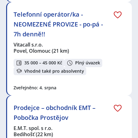
Telefonní operátor/ka -
NEOMEZENÉ PROVIZE - po-pá -
7h denně!!
Vitacall s.r.o.
Povel, Olomouc
(21 km)
35 000 – 45 000 Kč
Plný úvazek
Vhodné také pro absolventy
Zveřejněno: 4. srpna
Prodejce – obchodník EMT –
Pobočka Prostějov
E.M.T. spol. s r.o.
Bedihošť
(22 km)