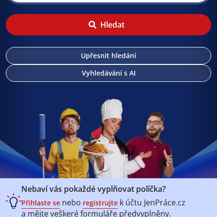
Hledat
Upřesnit hledání
Vyhledávání s AI
Nebaví vás pokaždé vyplňovat políčka?
nebo
k účtu
JenPráce.cz
Přihlaste se
registrujte
a mějte veškeré
formuláře předvyplněny.