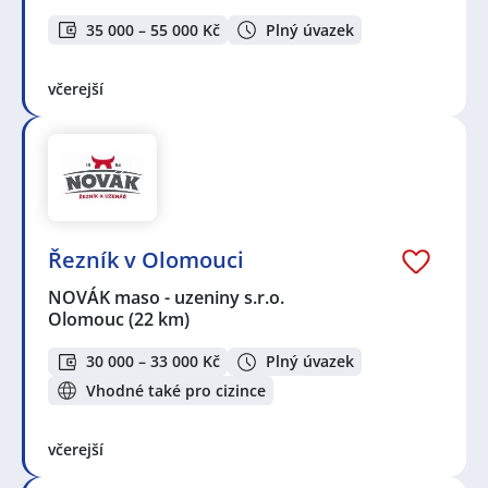
35 000 – 55 000 Kč
Plný úvazek
včerejší
Řezník v Olomouci
NOVÁK maso - uzeniny s.r.o.
Olomouc
(22 km)
30 000 – 33 000 Kč
Plný úvazek
Vhodné také pro cizince
včerejší