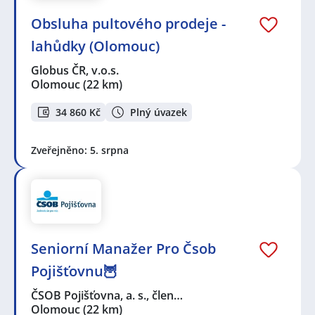
Obsluha pultového prodeje -
lahůdky (Olomouc)
Globus ČR, v.o.s.
Olomouc
(22 km)
34 860 Kč
Plný úvazek
Zveřejněno: 5. srpna
Seniorní Manažer Pro Čsob
Pojišťovnu🦉
ČSOB Pojišťovna, a. s., člen…
Olomouc
(22 km)