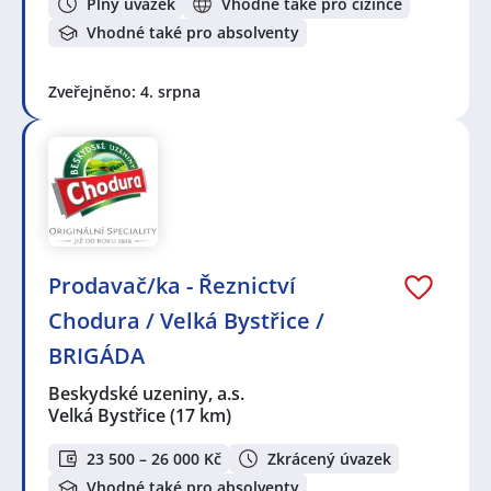
Plný úvazek
Vhodné také pro cizince
Vhodné také pro absolventy
Zveřejněno: 4. srpna
Prodavač/ka - Řeznictví
Chodura / Velká Bystřice /
BRIGÁDA
Beskydské uzeniny, a.s.
Velká Bystřice
(17 km)
23 500 – 26 000 Kč
Zkrácený úvazek
Vhodné také pro absolventy