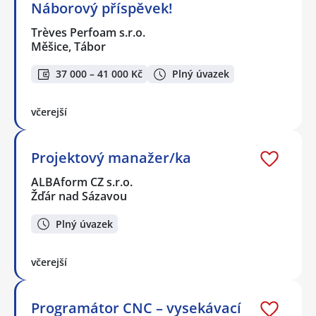
Náborový příspěvek!
Trèves Perfoam s.r.o.
Měšice, Tábor
37 000 – 41 000 Kč
Plný úvazek
včerejší
Projektový manažer/ka
ALBAform CZ s.r.o.
Žďár nad Sázavou
Plný úvazek
včerejší
Programátor CNC – vysekávací