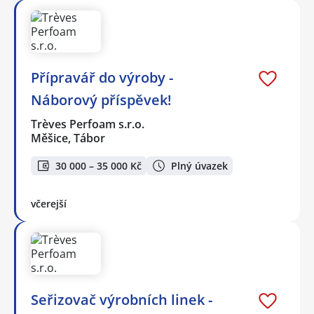
Přípravář do výroby -
Náborový příspěvek!
Trèves Perfoam s.r.o.
Měšice, Tábor
30 000 – 35 000 Kč
Plný úvazek
včerejší
Seřizovač výrobních linek -