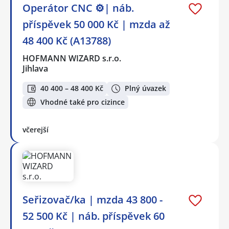
Operátor CNC ⚙️| náb.
příspěvek 50 000 Kč | mzda až
48 400 Kč (A13788)
HOFMANN WIZARD s.r.o.
Jihlava
40 400 – 48 400 Kč
Plný úvazek
Vhodné také pro cizince
včerejší
Seřizovač/ka | mzda 43 800 -
52 500 Kč | náb. příspěvek 60