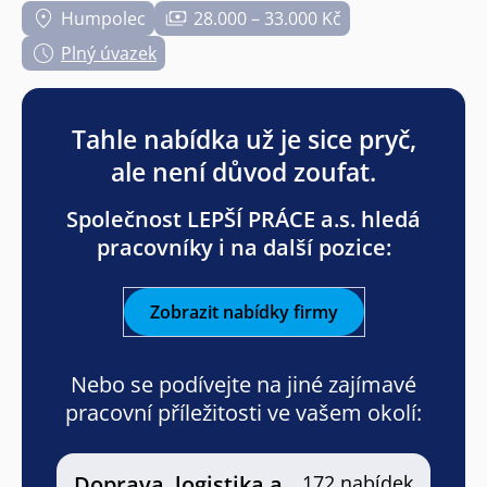
Humpolec
28.000 – 33.000 Kč
Plný úvazek
Tahle nabídka už je sice pryč,
ale není důvod zoufat.
Společnost LEPŠÍ PRÁCE a.s. hledá
pracovníky i na další pozice:
Zobrazit nabídky firmy
Nebo se podívejte na jiné zajímavé
pracovní příležitosti ve vašem okolí:
Doprava, logistika a
172 nabídek