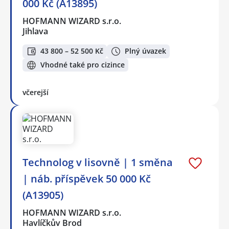
000 Kč (A13895)
HOFMANN WIZARD s.r.o.
Jihlava
43 800 – 52 500 Kč
Plný úvazek
Vhodné také pro cizince
včerejší
Technolog v lisovně | 1 směna
| náb. příspěvek 50 000 Kč
(A13905)
HOFMANN WIZARD s.r.o.
Havlíčkův Brod