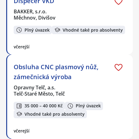
Dispečer VKD
BAKKER, s.r.o.
Měchnov, Divišov
Plný úvazek
Vhodné také pro absolventy
včerejší
Obsluha CNC plasmový nůž,
zámečnická výroba
Opravny Telč, a.s.
Telč-Staré Město, Telč
35 000 – 40 000 Kč
Plný úvazek
Vhodné také pro absolventy
včerejší