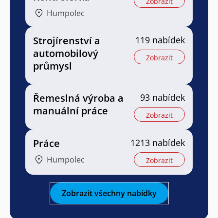
Zobrazit
Humpolec
Strojírenství a
119 nabídek
automobilový
Zobrazit
průmysl
Řemeslná výroba a
93 nabídek
manuální práce
Zobrazit
Práce
1213 nabídek
Humpolec
Zobrazit
Zobrazit všechny nabídky