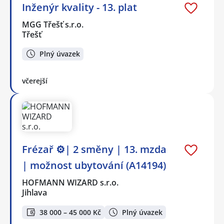
Inženýr kvality - 13. plat
MGG Třešť s.r.o.
Třešť
Plný úvazek
včerejší
Frézař ⚙️| 2 směny | 13. mzda
| možnost ubytování (A14194)
HOFMANN WIZARD s.r.o.
Jihlava
38 000 – 45 000 Kč
Plný úvazek