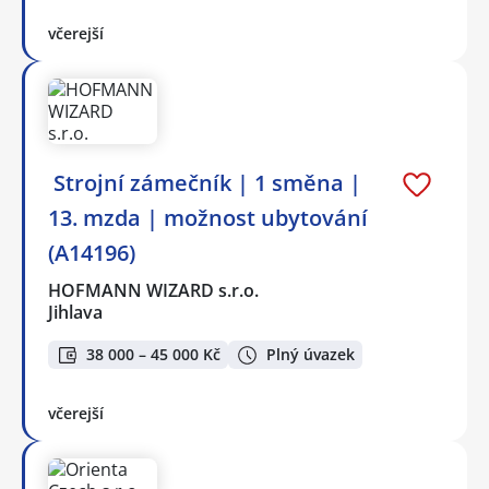
včerejší
️ Strojní zámečník | 1 směna |
13. mzda | možnost ubytování
(A14196)
HOFMANN WIZARD s.r.o.
Jihlava
38 000 – 45 000 Kč
Plný úvazek
včerejší