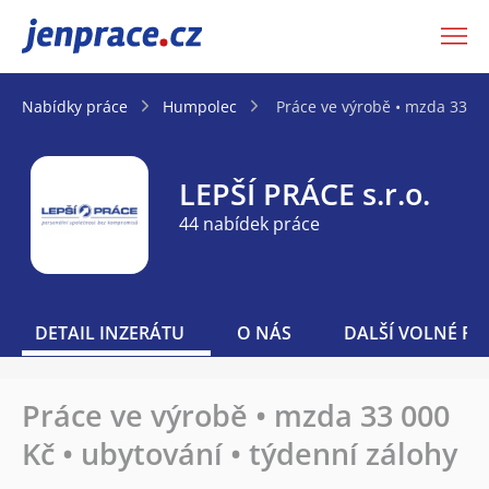
JenPráce.cz
Nabídky práce
Humpolec
Práce ve výrobě • mzda 33 00
LEPŠÍ PRÁCE s.r.o.
44 nabídek práce
DETAIL INZERÁTU
O NÁS
DALŠÍ VOLNÉ PO
Práce ve výrobě • mzda 33 000
Kč • ubytování • týdenní zálohy