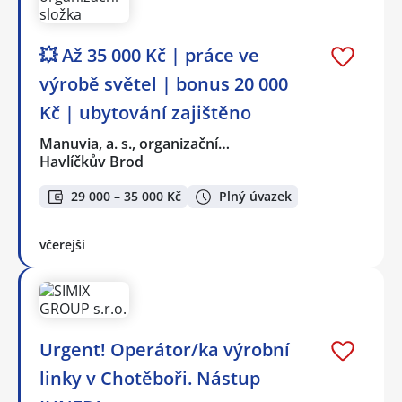
💥 Až 35 000 Kč | práce ve
výrobě světel | bonus 20 000
Kč | ubytování zajištěno
Manuvia, a. s., organizační…
Havlíčkův Brod
29 000 – 35 000 Kč
Plný úvazek
včerejší
Urgent! Operátor/ka výrobní
linky v Chotěboři. Nástup