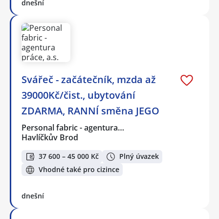
dnešní
Svářeč - začátečník, mzda až
39000Kč/čist., ubytování
ZDARMA, RANNÍ směna JEGO
Personal fabric - agentura…
Havlíčkův Brod
37 600 – 45 000 Kč
Plný úvazek
Vhodné také pro cizince
dnešní