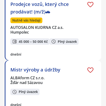
Prodejce vozů, který chce
prodávat! (m/ž)🚗
Nutně vás hledají
AUTOSALON KUDRNA CZ a.s.
Humpolec
45 000 – 50 000 Kč
Plný úvazek
dnešní
Mistr výroby a údržby
ALBAform CZ s.r.o.
Žďár nad Sázavou
Plný úvazek
dnešní