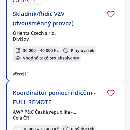
Skladník/Řidič VZV
(dvousměnný provoz)
Orienta Czech s.r.o.
Divišov
30 000 – 40 000 Kč
Plný úvazek
Vhodné také pro absolventy
včerejší
Koordinátor pomoci řidičům -
FULL REMOTE
AWP P&C Česká republika -…
Celá ČR
30 000 – 33 400 Kč
Plný úvazek