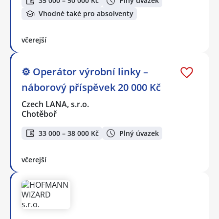
35 000 – 50 000 Kč
Plný úvazek
Vhodné také pro absolventy
včerejší
⚙️ Operátor výrobní linky –
náborový příspěvek 20 000 Kč
Czech LANA, s.r.o.
Chotěboř
33 000 – 38 000 Kč
Plný úvazek
včerejší