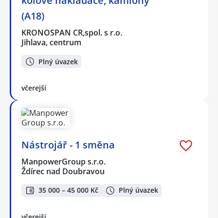
kolové nakladače, kamiony
(A18)
KRONOSPAN CR,spol. s r.o.
Jihlava, centrum
Plný úvazek
včerejší
Nástrojář - 1 směna
ManpowerGroup s.r.o.
Ždírec nad Doubravou
35 000 – 45 000 Kč
Plný úvazek
včerejší