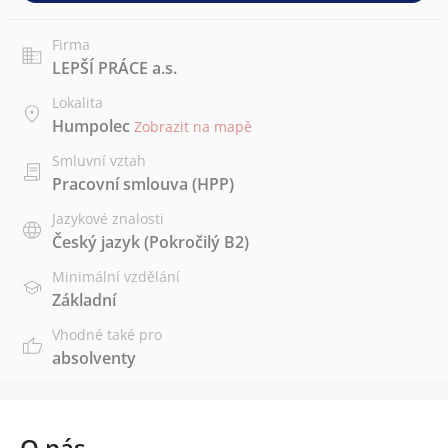
Firma
LEPŠÍ PRÁCE a.s.
Lokalita
Humpolec
Zobrazit na mapě
Smluvní vztah
Pracovní smlouva (HPP)
Jazykové znalosti
Český jazyk
(Pokročilý B2)
Minimální vzdělání
Základní
Vhodné také pro
absolventy
O nás