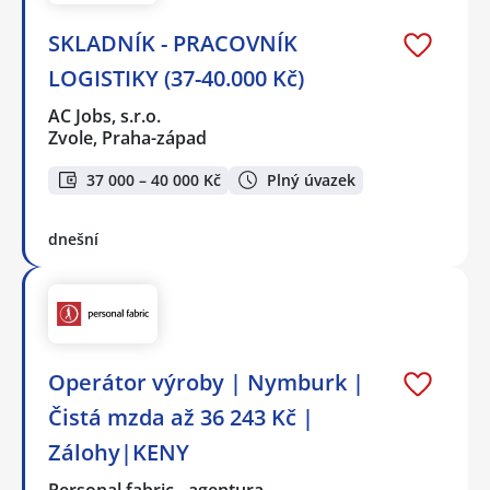
SKLADNÍK - PRACOVNÍK
LOGISTIKY (37-40.000 Kč)
AC Jobs, s.r.o.
Zvole, Praha-západ
37 000 – 40 000 Kč
Plný úvazek
dnešní
Operátor výroby | Nymburk |
Čistá mzda až 36 243 Kč |
Zálohy|KENY