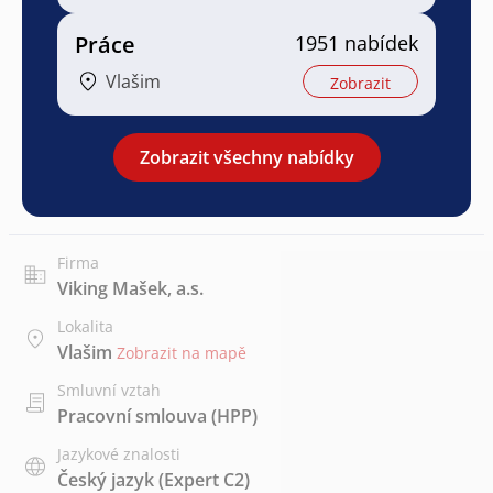
Práce
1951 nabídek
Vlašim
Zobrazit
Zobrazit všechny nabídky
Firma
Viking Mašek, a.s.
Lokalita
Vlašim
Zobrazit na mapě
Smluvní vztah
Pracovní smlouva (HPP)
Jazykové znalosti
Český jazyk
(Expert C2)