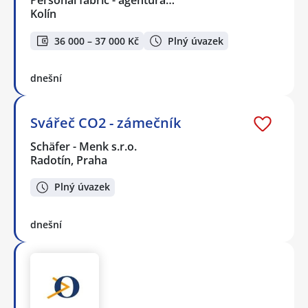
Personal fabric - agentura…
Kolín
36 000 – 37 000 Kč
Plný úvazek
dnešní
Svářeč CO2 - zámečník
Schäfer - Menk s.r.o.
Radotín, Praha
Plný úvazek
dnešní