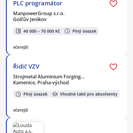
PLC programátor
ManpowerGroup s.r.o.
Golčův Jeníkov
40 000 – 70 000 Kč
Plný úvazek
včerejší
Řidič VZV
Strojmetal Aluminium Forging…
Kamenice, Praha-východ
Plný úvazek
Vhodné také pro absolventy
včerejší