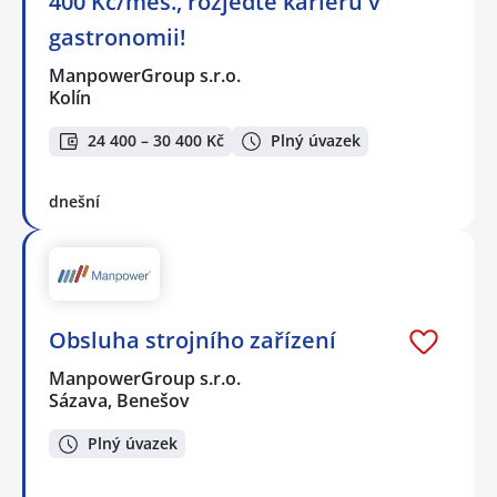
400 Kč/měs., rozjeďte kariéru v
gastronomii!
ManpowerGroup s.r.o.
Kolín
24 400 – 30 400 Kč
Plný úvazek
dnešní
Obsluha strojního zařízení
ManpowerGroup s.r.o.
Sázava, Benešov
Plný úvazek