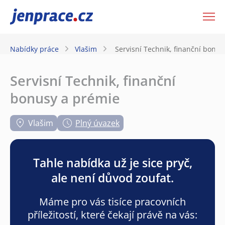
JenPráce.cz
Nabídky práce
Vlašim
Servisní Technik, finanční bonu
Servisní Technik, finanční
bonusy a prémie
Vlašim
Plný úvazek
Tahle nabídka už je sice pryč,
ale není důvod zoufat.
Máme pro vás tisíce pracovních
příležitostí, které čekají právě na vás: