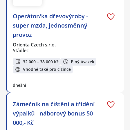
Operátor/ka dřevovýroby -
super mzda, jednosměnný
provoz
Orienta Czech s.r.o.
Stádlec
32 000 – 38 000 Kč
Plný úvazek
Vhodné také pro cizince
dnešní
Zámečník na čištění a třídění
výpalků - náborový bonus 50
000,- Kč