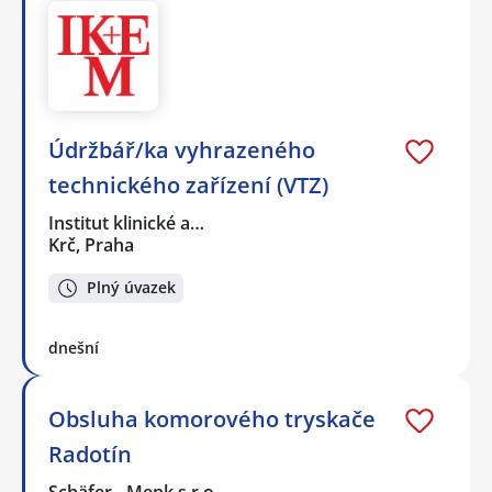
Údržbář/ka vyhrazeného
technického zařízení (VTZ)
Institut klinické a…
Krč, Praha
Plný úvazek
dnešní
Obsluha komorového tryskače
Radotín
Schäfer - Menk s.r.o.