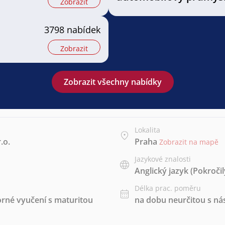
Zobrazit
3798 nabídek
Zobrazit
Zobrazit všechny nabídky
Lokalita
.o.
Praha
Zobrazit na mapě
Jazykové znalosti
Anglický jazyk
(Pokročil
Délka prac. poměru
rné vyučení s maturitou
na dobu neurčitou s 