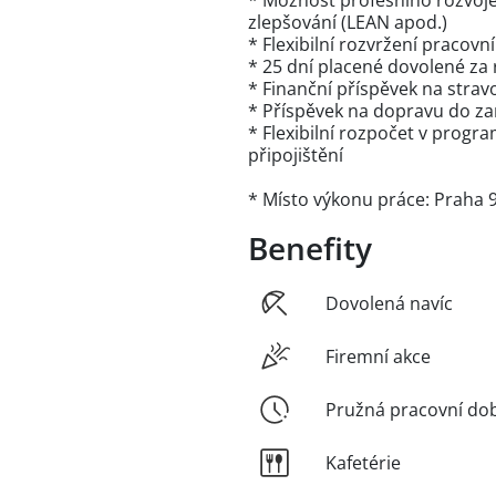
* Možnost profesního rozvoje
zlepšování (LEAN apod.)
* Flexibilní rozvržení praco
* 25 dní placené dovolené za 
* Finanční příspěvek na strav
* Příspěvek na dopravu do z
* Flexibilní rozpočet v progra
připojištění
* Místo výkonu práce: Praha 
Benefity
Dovolená navíc
Firemní akce
Pružná pracovní do
Kafetérie