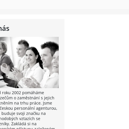
nás
od roku 2002 pomáháme
zečům o zaměstnání s jejich
tněním na trhu práce. Jsme
 českou personální agenturou,
á buduje svoji značku na
hodobých vztazích se
zníky. Zakládá si na
nerském přístupu založeném