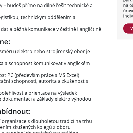
y – budeš přímo na dílně řešit technické a
na o
úrov
indi
ogistikou, technickým oddělením a
V
 dat a běžná komunikace v češtině i angličtině
me:
směru (elektro nebo strojírenský obor je
ka a schopnost komunikovat v anglickém
lost PC (především práce s MS Excel)
zační schopnosti, autorita a zkušenost s
olehlivost a orientace na výsledek
ké dokumentaci a základy elektro výhodou
bídnout:
 organizace s dlouholetou tradicí na trhu
dením zkušených kolegů z oboru