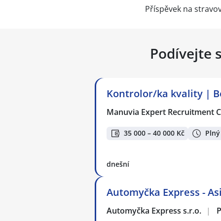
Příspěvek na stravo
Podívejte 
Kontrolor/ka kvality | 
Manuvia Expert Recruitment CZ
35 000 – 40 000 Kč
Plný
dnešní
Automyčka Express - As
Automyčka Express s.r.o.
|
P