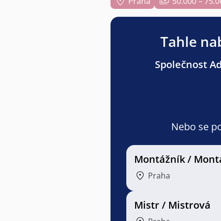
Praha
50.000 – 75.0
Tahle nab
Společnost Adv
Nebo se pod
Montážník / Mont
Praha
Mistr / Mistrová