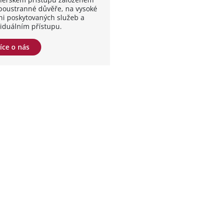
boustranné důvěře, na vysoké
ni poskytovaných služeb a
viduálním přístupu.
íce o nás