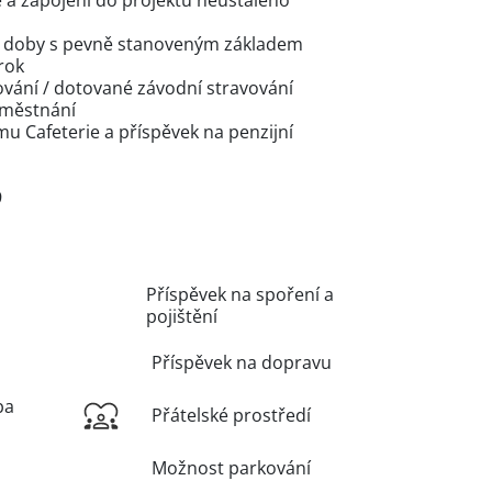
 a zapojení do projektů neustálého
vní doby s pevně stanoveným základem
rok
ování / dotované závodní stravování
aměstnání
mu Cafeterie a příspěvek na penzijní
9
Příspěvek na spoření a
pojištění
Příspěvek na dopravu
ba
Přátelské prostředí
Možnost parkování