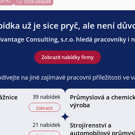
00 Kč
Plný úvazek
ídka už je sice pryč, ale není dův
antage Consulting, s.r.o. hledá pracovníky i n
Zobrazit nabídky firmy
ívejte na jiné zajímavé pracovní příležitosti ve 
ážnice
39 nabídek
Průmyslová a chemic
výroba
Zobrazit
21 nabídek
Strojírenství a
automobilový průmys