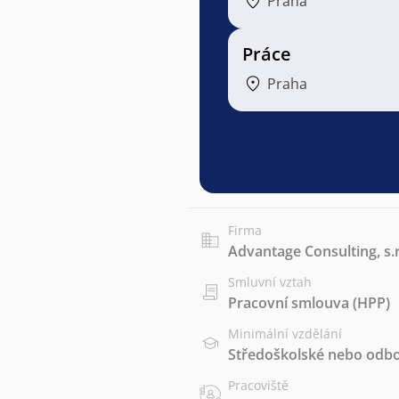
Praha
Práce
Praha
Firma
Advantage Consulting, s.r
Smluvní vztah
Pracovní smlouva (HPP)
Minimální vzdělání
Středoškolské nebo odbo
Pracoviště