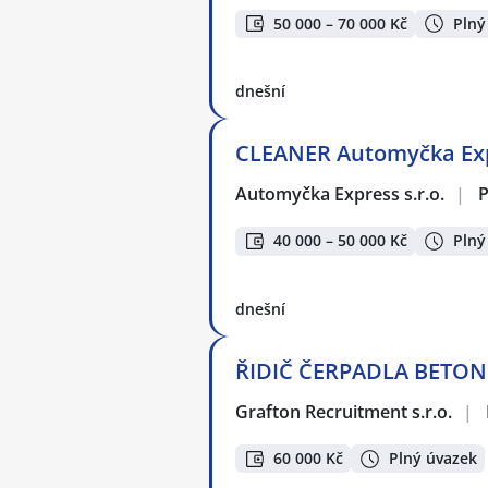
50 000 – 70 000 Kč
Plný
dnešní
CLEANER Automyčka Expr
Automyčka Express s.r.o.
|
P
40 000 – 50 000 Kč
Plný
dnešní
ŘIDIČ ČERPADLA BETONU
Grafton Recruitment s.r.o.
|
60 000 Kč
Plný úvazek