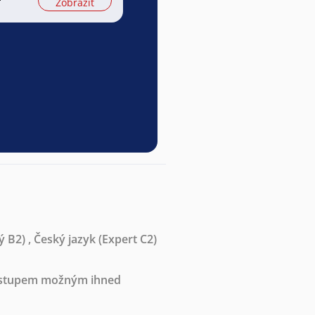
Zobrazit
ý B2)
,
Český jazyk
(Expert C2)
nástupem možným ihned