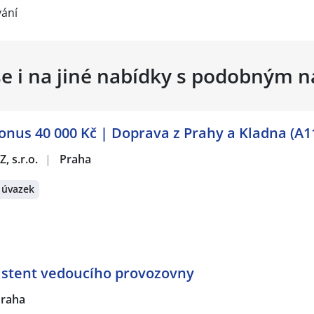
vání
se i na jiné nabídky s podobným 
Bonus 40 000 Kč | Doprava z Prahy a Kladna (A1
, s.r.o.
|
Praha
 úvazek
istent vedoucího provozovny
raha