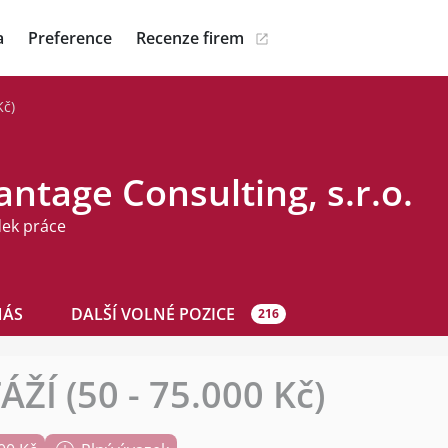
a
Preference
Recenze firem
Kč)
ntage Consulting, s.r.o.
dek práce
NÁS
DALŠÍ VOLNÉ POZICE
216
Í (50 - 75.000 Kč)