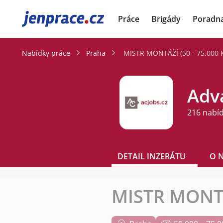
JenPráce.cz
Práce
Brigády
Poradn
Nabídky práce
Praha
MISTR MONTÁŽÍ (50 - 75.000 
Adva
216 nabí
DETAIL INZERÁTU
O 
MISTR MONTÁŽ