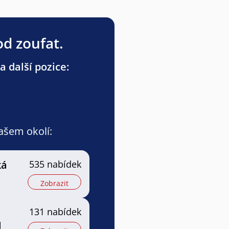
od zoufat.
a další pozice:
vašem okolí:
ká
535 nabídek
Zobrazit
131 nabídek
l