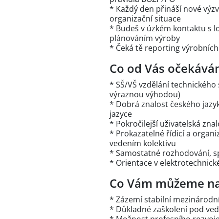
* Každý den přináší nové výzv
organizační situace
* Budeš v úzkém kontaktu s l
plánováním výroby
* Čeká tě reporting výrobních
Co od Vás očekává
* SŠ/VŠ vzdělání technického 
výraznou výhodou)
* Dobrá znalost českého jazy
jazyce
* Pokročilejší uživatelská zna
* Prokazatelné řídicí a organi
vedením kolektivu
* Samostatné rozhodování, sp
* Orientace v elektrotechnic
Co Vám můžeme na
* Zázemí stabilní mezinárodní
* Důkladné zaškolení pod ve