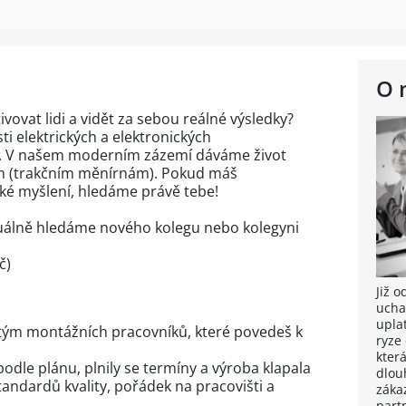
O 
ivovat lidi a vidět za sebou reálné výsledky?
ti elektrických a elektronických
 V našem moderním zázemí dáváme život
m (trakčním měnírnám). Pokud máš
cké myšlení, hledáme právě tebe!
álně hledáme nového kolegu nebo kolegyni
č)
Již 
ucha
upla
tým montážních pracovníků, které povedeš k
ryze
kter
podle plánu, plnily se termíny a výroba klapala
dlou
andardů kvality, pořádek na pracovišti a
záka
part