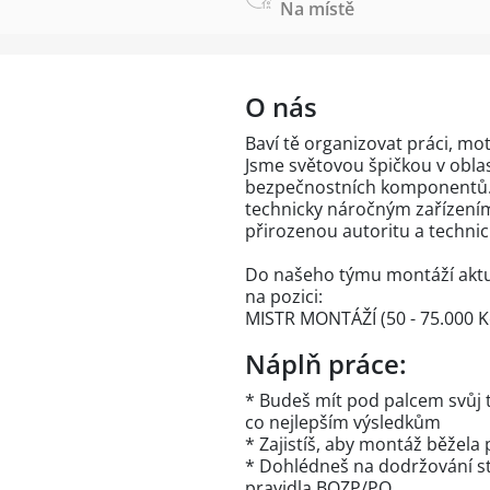
Na místě
O nás
Baví tě organizovat práci, mot
Jsme světovou špičkou v oblas
bezpečnostních komponentů.
technicky náročným zařízení
přirozenou autoritu a techni
Do našeho týmu montáží aktu
na pozici:
MISTR MONTÁŽÍ (50 - 75.000 K
Náplň práce:
* Budeš mít pod palcem svůj 
co nejlepším výsledkům
* Zajistíš, aby montáž běžela 
* Dohlédneš na dodržování st
pravidla BOZP/PO