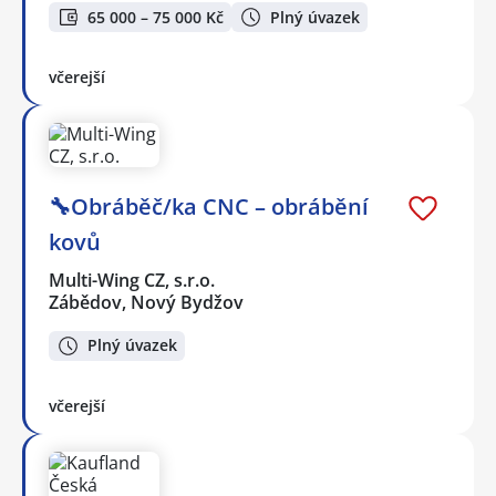
65 000 – 75 000 Kč
Plný úvazek
včerejší
🔧Obráběč/ka CNC – obrábění
kovů
Multi-Wing CZ, s.r.o.
Zábědov, Nový Bydžov
Plný úvazek
včerejší