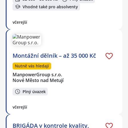
Vhodné také pro absolventy
včerejší
Montážní dělník – až 35 000 Kč
Nutně vás hledají
ManpowerGroup s.r.o.
Nové Město nad Metují
Plný úvazek
včerejší
BRIGÁDA v kontrole kvality,