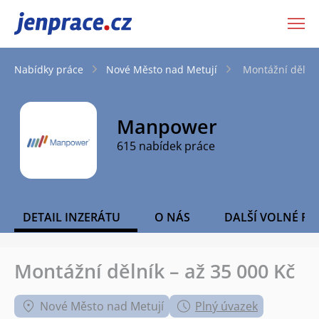
JenPráce.cz
Nabídky práce
Nové Město nad Metují
Montážní dělník
Manpower
615 nabídek práce
DETAIL INZERÁTU
O NÁS
DALŠÍ VOLNÉ PO
Montážní dělník – až 35 000 Kč
Nové Město nad Metují
Plný úvazek