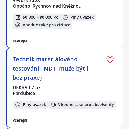
V-work s.r.o.
Opočno, Rychnov nad Kněžnou
50 000 – 80 000 Kč
Plný úvazek
Vhodné také pro cizince
včerejší
Technik materiálového
testování - NDT (může být i
bez praxe)
DEKRA CZ a.s.
Pardubice
Plný úvazek
Vhodné také pro absolventy
včerejší