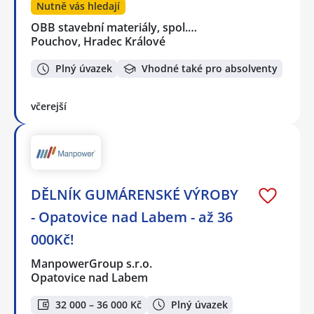
Nutně vás hledají
OBB stavební materiály, spol.…
Pouchov, Hradec Králové
Plný úvazek
Vhodné také pro absolventy
včerejší
DĚLNÍK GUMÁRENSKÉ VÝROBY
- Opatovice nad Labem - až 36
000Kč!
ManpowerGroup s.r.o.
Opatovice nad Labem
32 000 – 36 000 Kč
Plný úvazek