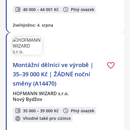
40 000 – 44 001 Kč
Plný úvazek
Zveřejněno: 4. srpna
Montážní dělníci ve výrobě |
35–39 000 Kč | ŽÁDNÉ noční
směny (A14470)
HOFMANN WIZARD s.r.o.
Nový Bydžov
35 000 – 39 000 Kč
Plný úvazek
Vhodné také pro cizince