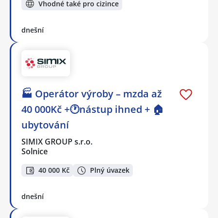
Vhodné také pro cizince
dnešní
🏭 Operátor výroby – mzda až
40 000Kč +🕐nástup ihned + 🏠
ubytování
SIMIX GROUP s.r.o.
Solnice
40 000 Kč
Plný úvazek
dnešní