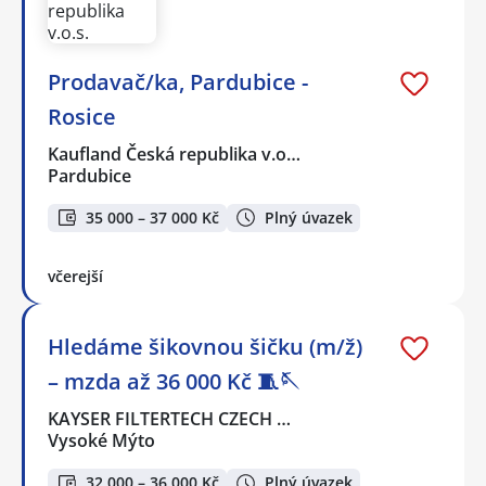
Prodavač/ka, Pardubice -
Rosice
Kaufland Česká republika v.o…
Pardubice
35 000 – 37 000 Kč
Plný úvazek
včerejší
Hledáme šikovnou šičku (m/ž)
– mzda až 36 000 Kč 🧵🪡
KAYSER FILTERTECH CZECH …
Vysoké Mýto
32 000 – 36 000 Kč
Plný úvazek