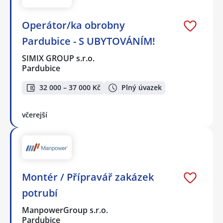
Operátor/ka obrobny
Pardubice - S UBYTOVÁNÍM!
SIMIX GROUP s.r.o.
Pardubice
32 000 – 37 000 Kč
Plný úvazek
včerejší
Montér / Přípravář zakázek
potrubí
ManpowerGroup s.r.o.
Pardubice