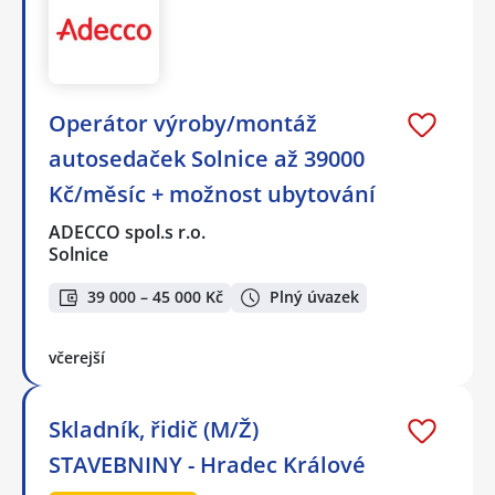
Operátor výroby/montáž
autosedaček Solnice až 39000
Kč/měsíc + možnost ubytování
ADECCO spol.s r.o.
Solnice
39 000 – 45 000 Kč
Plný úvazek
včerejší
Skladník, řidič (M/Ž)
STAVEBNINY - Hradec Králové