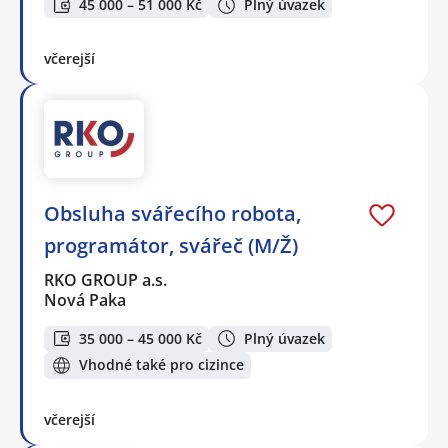
45 000 – 51 000 Kč
Plný úvazek
včerejší
Obsluha svářecího robota,
programátor, svářeč (M/Ž)
RKO GROUP a.s.
Nová Paka
35 000 – 45 000 Kč
Plný úvazek
Vhodné také pro cizince
včerejší