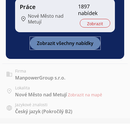
Práce
1897
nabídek
Nové Město nad
Metují
Zobrazit
Zobrazit všechny nabídky
Firma
ManpowerGroup s.r.o.
Lokalita
Nové Město nad Metují
Zobrazit na mapě
Jazykové znalosti
Český jazyk
(Pokročilý B2)