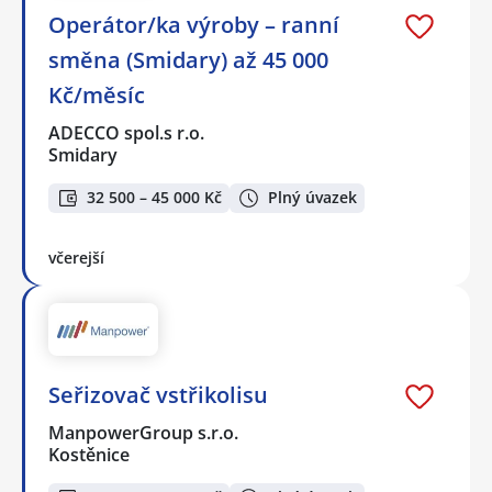
Operátor/ka výroby – ranní
směna (Smidary) až 45 000
Kč/měsíc
ADECCO spol.s r.o.
Smidary
32 500 – 45 000 Kč
Plný úvazek
včerejší
Seřizovač vstřikolisu
ManpowerGroup s.r.o.
Kostěnice