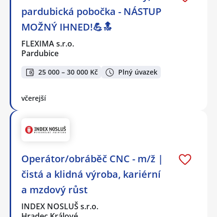
pardubická pobočka - NÁSTUP
MOŽNÝ IHNED!💪🔝
FLEXIMA s.r.o.
Pardubice
25 000 – 30 000 Kč
Plný úvazek
včerejší
Operátor/obráběč CNC - m/ž |
čistá a klidná výroba, kariérní
a mzdový růst
INDEX NOSLUŠ s.r.o.
Hradec Králové