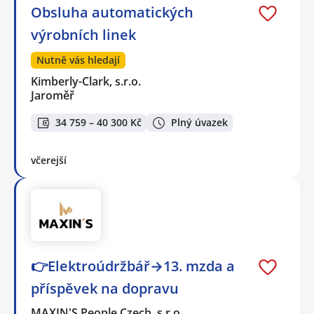
Obsluha automatických
výrobních linek
Nutně vás hledají
Kimberly-Clark, s.r.o.
Jaroměř
34 759 – 40 300 Kč
Plný úvazek
včerejší
👉Elektroúdržbář→13. mzda a
příspěvek na dopravu
MAXIN'S People Czech, s.r.o.