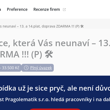
a
Preference
Recenze firem
s neunaví – 13. a 14.plat, doprava ZDARMA !!! (P) 🛠️
ce, která Vás neunaví – 13.
A !!! (P) 🛠️
– 33.500 Kč
Plný úvazek
ídka už je sice pryč, ale není dův
t Pragolematik s.r.o. hledá pracovníky i na dal