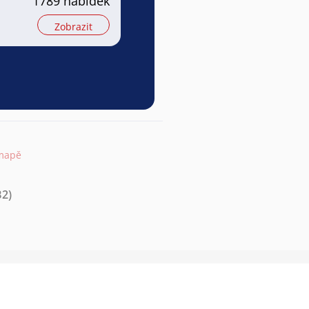
1789 nabídek
Zobrazit
 mapě
B2)