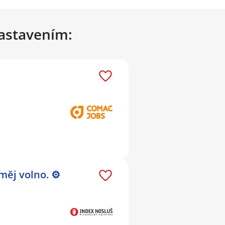
nastavením:
měj volno. ⚙