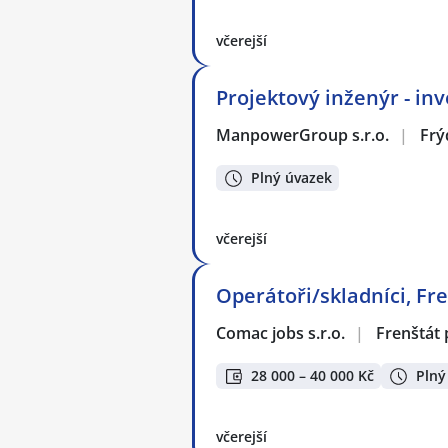
včerejší
Projektový inženýr - inv
ManpowerGroup s.r.o.
|
Frý
Plný úvazek
včerejší
Operátoři/skladníci, Fre
Comac jobs s.r.o.
|
Frenštát
28 000 – 40 000 Kč
Plný
včerejší