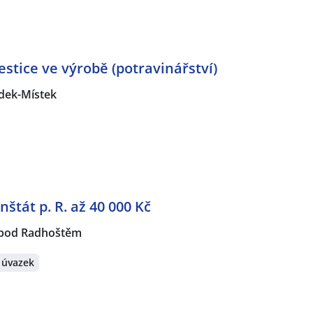
estice ve výrobě (potravinářství)
dek-Místek
nštát p. R. až 40 000 Kč
 pod Radhoštěm
 úvazek