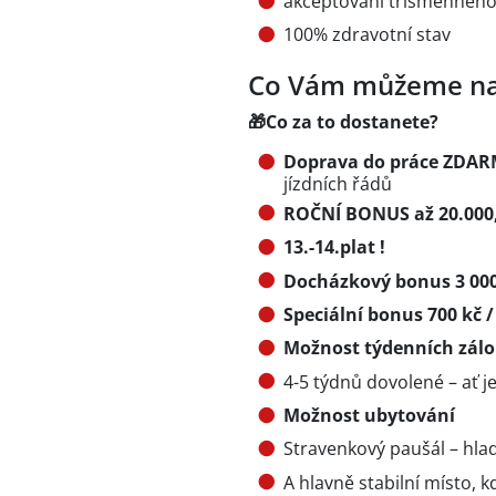
akceptování třísměnného
100% zdravotní stav
Co Vám můžeme na
🎁
Co za to dostanete?
Doprava do práce ZDA
jízdních řádů
ROČNÍ BONUS až 20.000,
13.-14.plat !
Docházkový bonus 3 000
Speciální bonus 700 kč /
Možnost týdenních zál
4-5 týdnů dovolené – ať j
Možnost ubytování
Stravenkový paušál – hla
A hlavně stabilní místo, 