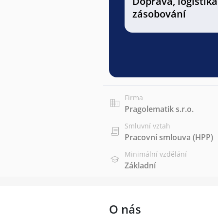
Doprava, logistika
zásobování
Firma
Pragolematik s.r.o.
Smluvní vztah
Pracovní smlouva (HPP)
Minimální vzdělání
Základní
O nás