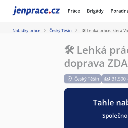
JenPráce.cz
Práce
Brigády
Poradn
Nabídky práce
Český Těšín
🛠️ Lehká práce, která Vá
🛠️ Lehká prá
doprava ZDARM
Český Těšín
31.500 
Tahle nab
Společnos