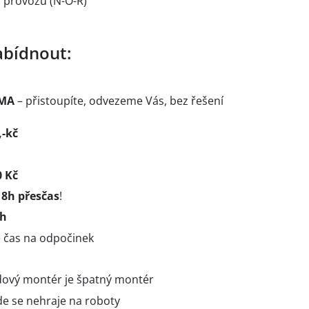
 provozu (N-O-R)
bídnout:
RMA
– přistoupíte, odvezeme Vás, bez řešení
-kč
 Kč
 8h přesčas
!
oh
e čas na odpočinek
dový montér je špatný montér
kde se nehraje na roboty