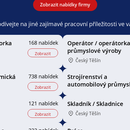
Zobrazit nabídky firmy
ívejte na jiné zajímavé pracovní příležitosti ve 
orka
168 nabídek
Operátor / operátork
průmyslové výroby
Zobrazit
Český Těšín
mická
738 nabídek
Strojírenství a
automobilový průmys
Zobrazit
121 nabídek
Skladník / Skladnice
Český Těšín
Zobrazit