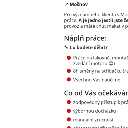
📍
Mošnov
Pro významného klienta v Moš
práce.
A je jedno jestli jste 
provoz a máte chuť makat v 
Náplň práce:
🔧
Co budete d
ělat?
Práce na lakovně, montá
zvedání motoru 😉)
8h směny na střídačku (ra
Všechno Vás naučíme
Co od Vás očekává
zodpovědný přístup k prá
výbornou docházku
manuální zručnost