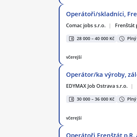
Operátoři/skladníci, Fre
Comac jobs s.r.o.
|
Frenštát
28 000 – 40 000 Kč
Plný
včerejší
Operátor/ka výroby, zál
EDYMAX Job Ostrava s.r.o.
|
30 000 – 36 000 Kč
Plný
včerejší
Operátoři Frenštát p.R. 