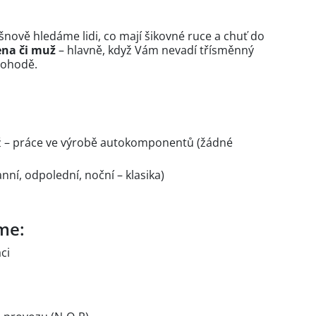
nově hledáme lidi, co mají šikovné ruce a chuť do
žena či muž
– hlavně, když Vám nevadí třísměnný
pohodě.
ž – práce ve výrobě autokomponentů (žádné
nní, odpolední, noční – klasika)
me:
ci