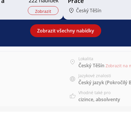
 a
222 nabídek
Práce
Český Těšín
Zobrazit
Zobrazit všechny nabídky
Lokalita
Český Těšín
Zobrazit na
Jazykové znalosti
Český jazyk
(Pokročilý 
Vhodné také pro
cizince
,
absolventy