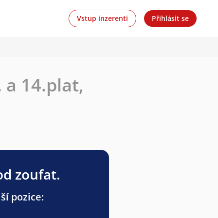
Vstup inzerenti
Přihlásit se
 a 14.plat,
od zoufat.
ší pozice: