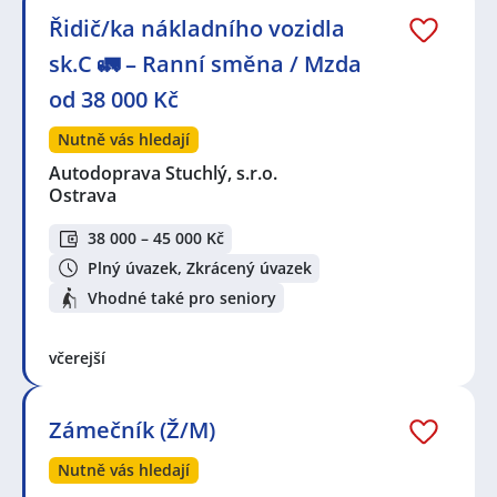
Řidič/ka nákladního vozidla
sk.C 🚛 – Ranní směna / Mzda
od 38 000 Kč
Nutně vás hledají
Autodoprava Stuchlý, s.r.o.
Ostrava
38 000 – 45 000 Kč
Plný úvazek, Zkrácený úvazek
Vhodné také pro seniory
včerejší
Zámečník (Ž/M)
Nutně vás hledají