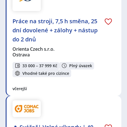
Práce na stroji, 7,5 h směna, 25
dní dovolené + zálohy + nástup
do 2 dnů
Orienta Czech s.r.o.
Ostrava
33 000 – 37 999 Kč
Plný úvazek
Vhodné také pro cizince
včerejší