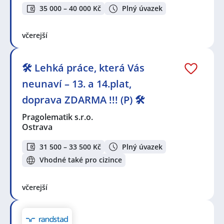
35 000 – 40 000 Kč
Plný úvazek
včerejší
🛠️ Lehká práce, která Vás
neunaví – 13. a 14.plat,
doprava ZDARMA !!! (P) 🛠️
Pragolematik s.r.o.
Ostrava
31 500 – 33 500 Kč
Plný úvazek
Vhodné také pro cizince
včerejší