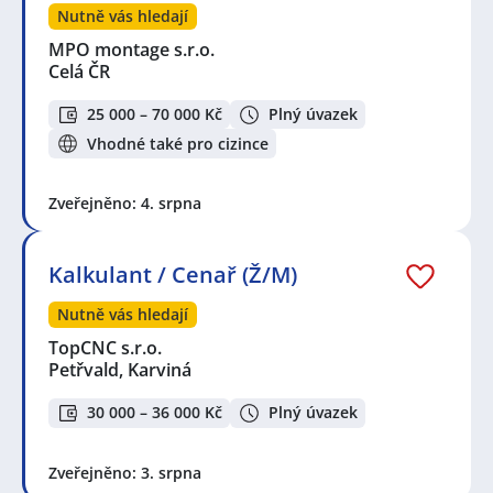
Nutně vás hledají
MPO montage s.r.o.
Celá ČR
25 000 – 70 000 Kč
Plný úvazek
Vhodné také pro cizince
Zveřejněno: 4. srpna
Kalkulant / Cenař (Ž/M)
Nutně vás hledají
TopCNC s.r.o.
Petřvald, Karviná
30 000 – 36 000 Kč
Plný úvazek
Zveřejněno: 3. srpna