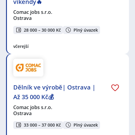
víkendy🔥
Comac jobs s.r.o.
Ostrava
28 000 – 30 000 Kč
Plný úvazek
včerejší
Dělník ve výrobě| Ostrava |
Až 35 000 Kč💰
Comac jobs s.r.o.
Ostrava
33 000 – 37 000 Kč
Plný úvazek