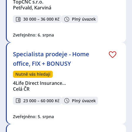
TopCNC s.r.o.
Petřvald, Karviná
30 000 – 36 000 Kč
Plný úvazek
Zveřejněno: 6. srpna
Specialista prodeje - Home
office, FIX + BONUSY
Nutně vás hledají
4Life Direct Insurance…
Celá ČR
23 000 – 60 000 Kč
Plný úvazek
Zveřejněno: 5. srpna