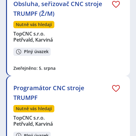
Obsluha, seřizovač CNC stroje
TRUMPF (Ž/M)
Nutně vás hledají
TopCNC s.r.o.
Petřvald, Karviná
Plný úvazek
Zveřejněno: 5. srpna
Programátor CNC stroje
TRUMPF
Nutně vás hledají
TopCNC s.r.o.
Petřvald, Karviná
Plný úvazek