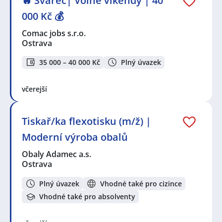
🔥 Svářeč| Volné víkendy | 40
000 Kč 💰
Comac jobs s.r.o.
Ostrava
35 000 – 40 000 Kč
Plný úvazek
včerejší
Tiskař/ka flexotisku (m/ž) |
Moderní výroba obalů
Obaly Adamec a.s.
Ostrava
Plný úvazek
Vhodné také pro cizince
Vhodné také pro absolventy