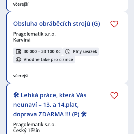
včerejší
Obsluha obráběcích strojů (G)
Pragolematik s.r.o.
Karviná
30 000 – 33 100 Kč
Plný úvazek
Vhodné také pro cizince
včerejší
🛠️ Lehká práce, která Vás
neunaví – 13. a 14.plat,
doprava ZDARMA !!! (P) 🛠️
Pragolematik s.r.o.
Český Těšín