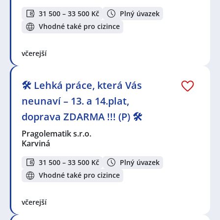
31 500 – 33 500 Kč
Plný úvazek
Vhodné také pro cizince
včerejší
🛠️ Lehká práce, která Vás
neunaví – 13. a 14.plat,
doprava ZDARMA !!! (P) 🛠️
Pragolematik s.r.o.
Karviná
31 500 – 33 500 Kč
Plný úvazek
Vhodné také pro cizince
včerejší