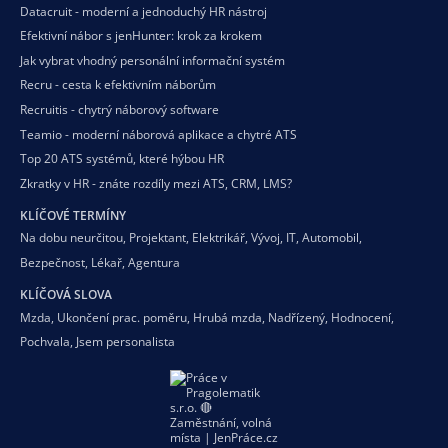
Datacruit - moderní a jednoduchý HR nástroj
Efektivní nábor s jenHunter: krok za krokem
Jak vybrat vhodný personální informační systém
Recru - cesta k efektivním náborům
Recruitis - chytrý náborový software
Teamio - moderní náborová aplikace a chytré ATS
Top 20 ATS systémů, které hýbou HR
Zkratky v HR - znáte rozdíly mezi ATS, CRM, LMS?
KLÍČOVÉ TERMÍNY
Na dobu neurčitou
,
Projektant
,
Elektrikář
,
Vývoj
,
IT
,
Automobil
,
Bezpečnost
,
Lékař
,
Agentura
KLÍČOVÁ SLOVA
Mzda
,
Ukončení prac. poměru
,
Hrubá mzda
,
Nadřízený
,
Hodnocení
,
Pochvala
,
Jsem personalista