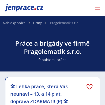
JenPráce.cz
Nabídky práce
Firmy
Pragolematik s.r.o.
Práce a brigády ve firmě
Pragolematik s.r.o.
9 nabídek práce
🛠️ Lehká práce, která Vás
neunaví – 13. a 14.plat,
doprava ZDARMA !!! (P) 🛠️