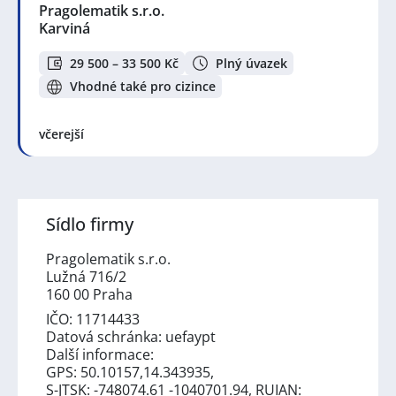
Pragolematik s.r.o.
Karviná
29 500 – 33 500 Kč
Plný úvazek
Vhodné také pro cizince
včerejší
Sídlo firmy
Pragolematik s.r.o.
Lužná 716/2
160 00 Praha
IČO: 11714433
Datová schránka: uefaypt
Další informace:
GPS: 50.10157,14.343935,
S-JTSK: -748074.61 -1040701.94, RUIAN: