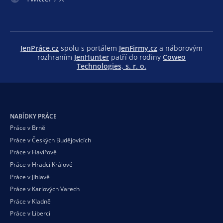
JenPráce.cz
spolu s portálem
JenFirmy.cz
a náborovým
rozhraním
JenHunter
patří do rodiny
Coweo
Technologies, s. r. o.
NABÍDKY PRÁCE
Práce v Brně
Práce v Českých Budějovicích
Práce v Havířově
Práce v Hradci Králové
Práce v Jihlavě
Práce v Karlových Varech
Práce v Kladně
Práce v Liberci