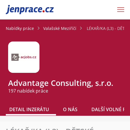
JenPráce.cz
Nabídky práce
Valašské Meziříčí
LÉKAŘ/KA (L3) - DĚT
Advantage Consulting, s.r.o.
197 nabídek práce
DETAIL INZERÁTU
O NÁS
DALŠÍ VOLNÉ PO