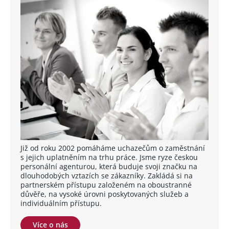
Již od roku 2002 pomáháme uchazečům o zaměstnání
s jejich uplatněním na trhu práce. Jsme ryze českou
personální agenturou, která buduje svoji značku na
dlouhodobých vztazích se zákazníky. Zakládá si na
partnerském přístupu založeném na oboustranné
důvěře, na vysoké úrovni poskytovaných služeb a
individuálním přístupu.
Více o nás