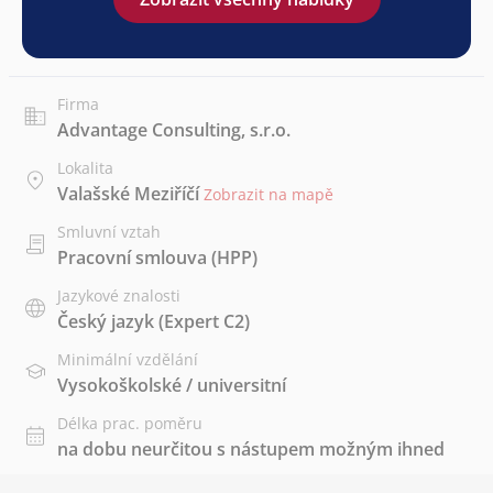
Firma
Advantage Consulting, s.r.o.
Lokalita
Valašské Meziříčí
Zobrazit na mapě
Smluvní vztah
Pracovní smlouva (HPP)
Jazykové znalosti
Český jazyk
(Expert C2)
Minimální vzdělání
Vysokoškolské / universitní
Délka prac. poměru
na dobu neurčitou s nástupem možným ihned