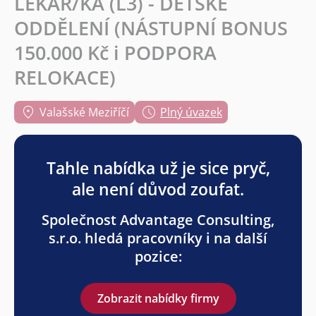
LÉKAŘ/KA (L3) - DĚTSKÉ
ODDĚLENÍ (NÁSTUPNÍ BONUS
150.000 Kč i PODPORA
RELOKACE)
Valašské Meziříčí
Plný úvazek
Tahle nabídka už je sice pryč,
ale není důvod zoufat.
Společnost Advantage Consulting,
s.r.o. hledá pracovníky i na další
pozice:
Zobrazit nabídky firmy