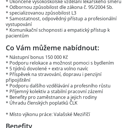
* Ukončené vysokoškolské vzdělání lékařského směru
* Odbornou způsobilost dle zákona č. 95/2004 Sb.
* specializovanou způsobilost L3
* Samostatnost, odpovědný přístup a profesionální
vystupování
* Komunikační schopnosti a empatický přístup k
pacientům
Co Vám můžeme nabídnout:
* Nástupní bonus 150 000 Kč
* Podporu relokace a možnost pomoci s bydlením
* 5 týdnů dovolené + extra volno navíc
* Příspěvek na stravování, dopravu i penzijní
připojištění
* Podporu dalšího vzdělávání a profesního růstu
* Příjemný kolektiv a stabilní pracovní zázemí
* Benefity pro zaměstnance a jejich rodiny
* Úhradu členských poplatků ČLK
* Místo výkonu práce: Valašské Meziříčí
Benefity