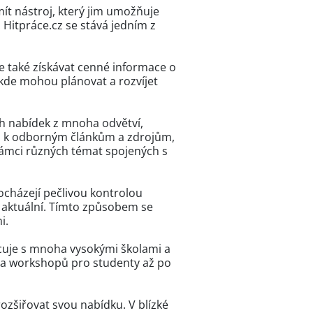
mít nástroj, který jim umožňuje
 Hitpráce.cz se stává jedním z
e také získávat cenné informace o
, kde mohou plánovat a rozvíjet
ch nabídek z mnoha odvětví,
up k odborným článkům a zdrojům,
 rámci různých témat spojených s
rocházejí pečlivou kontrolou
u aktuální. Tímto způsobem se
i.
acuje s mnoha vysokými školami a
 a workshopů pro studenty až po
ozšiřovat svou nabídku. V blízké