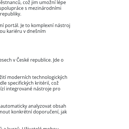
ěstnanců, což jim umožní lépe
í spolupráce s mezinárodními
republiky.
í portál. Je to komplexní nástroj
šnou kariéru v dnešním
sech v České republice. Jde o
užití moderních technologických
e specifických kritérií, což
zí integrované nástroje pro
en automaticky analyzovat obsah
nout konkrétní doporučení, jak