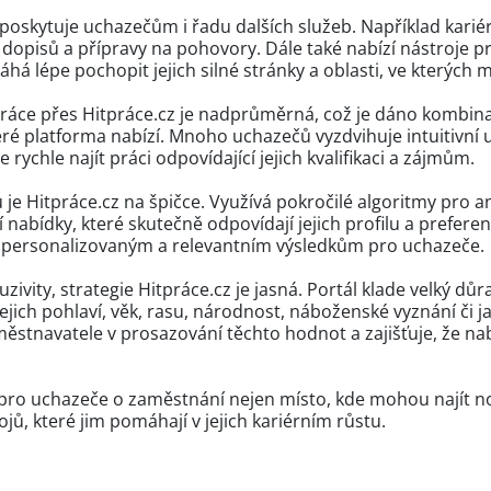
oskytuje uchazečům i řadu dalších služeb. Například kariér
ch dopisů a přípravy na pohovory. Dále také nabízí nástroje
á lépe pochopit jejich silné stránky a oblasti, ve kterých 
ráce přes Hitpráce.cz je nadprůměrná, což je dáno kombinac
ré platforma nabízí. Mnoho uchazečů vyzdvihuje intuitivní už
 rychle najít práci odpovídající jejich kvalifikaci a zájmům.
 je Hitpráce.cz na špičce. Využívá pokročilé algoritmy pro a
jí nabídky, které skutečně odpovídají jejich profilu a prefer
e personalizovaným a relevantním výsledkům pro uchazeče.
uzivity, strategie Hitpráce.cz je jasná. Portál klade velký důr
ich pohlaví, věk, rasu, národnost, náboženské vyznání či jaký
ěstnavatele v prosazování těchto hodnot a zajišťuje, že nab
e pro uchazeče o zaměstnání nejen místo, kde mohou najít nov
jů, které jim pomáhají v jejich kariérním růstu.