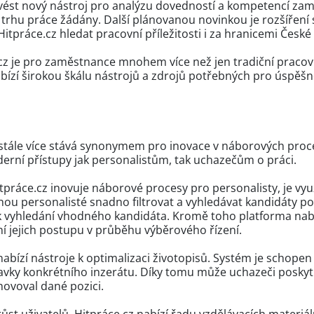
vést nový nástroj pro analýzu dovedností a kompetencí zam
a trhu práce žádány. Další plánovanou novinkou je rozšířen
tpráce.cz hledat pracovní příležitosti i za hranicemi České 
e.cz je pro zaměstnance mnohem více než jen tradiční pracovn
 nabízí širokou škálu nástrojů a zdrojů potřebných pro úspě
e stále více stává synonymem pro inovace v náborových proce
derní přístupy jak personalistům, tak uchazečům o práci.
itpráce.cz inovuje náborové procesy pro personalisty, je vy
u personalisté snadno filtrovat a vyhledávat kandidáty podl
 vyhledání vhodného kandidáta. Kromě toho platforma nabí
í jejich postupu v průběhu výběrového řízení.
nabízí nástroje k optimalizaci životopisů. Systém je schop
avky konkrétního inzerátu. Díky tomu může uchazeči poskyt
yhovoval dané pozici.