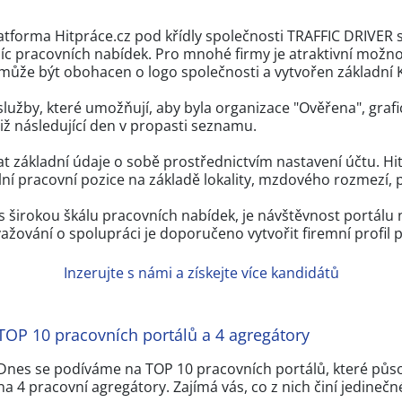
tforma Hitpráce.cz pod křídly společnosti TRAFFIC DRIVER 
íc pracovních nabídek. Pro mnohé firmy je atraktivní možno
může být obohacen o logo společnosti a vytvořen základní K
služby, které umožňují, aby byla organizace "Ověřena", graf
iž následující den v propasti seznamu.
 základní údaje o sobě prostřednictvím nastavení účtu. Hitp
ální pracovní pozice na základě lokality, mzdového rozmezí, 
s širokou škálu pracovních nabídek, je návštěvnost portálu n
ažování o spolupráci je doporučeno vytvořit firemní profil 
Inzerujte s námi a získejte více kandidátů
TOP 10 pracovních portálů a 4 agregátory
Dnes se podíváme na TOP 10 pracovních portálů, které působ
na 4 pracovní agregátory. Zajímá vás, co z nich činí jedineč