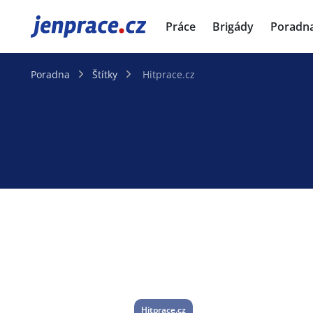
JenPráce.cz
Práce
Brigády
Poradn
Poradna
Štítky
Hitprace.cz
Hitprace.cz