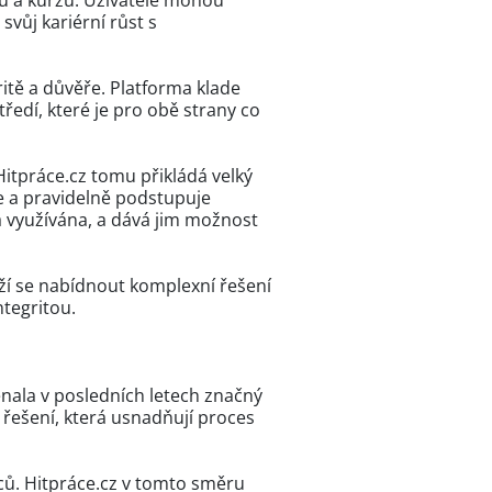
lů a kurzů. Uživatelé mohou
svůj kariérní růst s
ritě a důvěře. Platforma klade
ředí, které je pro obě strany co
Hitpráce.cz tomu přikládá velký
ie a pravidelně podstupuje
ta využívána, a dává jim možnost
ží se nabídnout komplexní řešení
ntegritou.
enala v posledních letech značný
 řešení, která usnadňují proces
ců. Hitpráce.cz v tomto směru