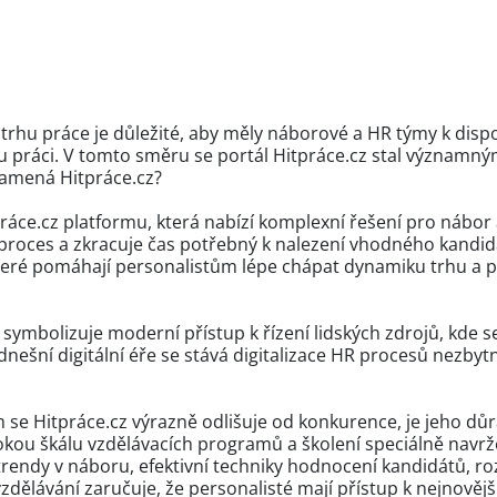
trhu práce je důležité, aby měly náborové a HR týmy k dispo
vou práci. V tomto směru se portál Hitpráce.cz stal význam
namená Hitpráce.cz?
áce.cz platformu, která nabízí komplexní řešení pro nábor a
proces a zkracuje čas potřebný k nalezení vhodného kandidá
které pomáhají personalistům lépe chápat dynamiku trhu a
symbolizuje moderní přístup k řízení lidských zdrojů, kde s
 dnešní digitální éře se stává digitalizace HR procesů nezby
m se Hitpráce.cz výrazně odlišuje od konkurence, je jeho důr
rokou škálu vzdělávacích programů a školení speciálně navrž
 trendy v náboru, efektivní techniky hodnocení kandidátů, 
vzdělávání zaručuje, že personalisté mají přístup k nejnov