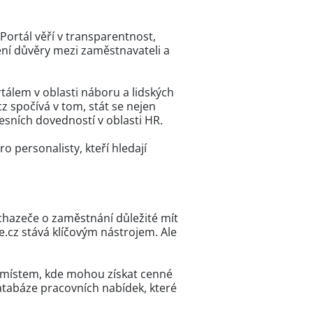
 Portál věří v transparentnost,
ní důvěry mezi zaměstnavateli a
rtálem v oblasti náboru a lidských
cz spočívá v tom, stát se nejen
esních dovedností v oblasti HR.
o personalisty, kteří hledají
 uchazeče o zaměstnání důležité mít
.cz stává klíčovým nástrojem. Ale
é místem, kde mohou získat cenné
tabáze pracovních nabídek, které