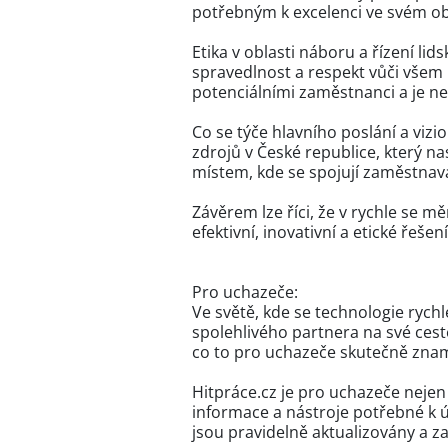
potřebným k excelenci ve svém o
Etika v oblasti náboru a řízení lid
spravedlnost a respekt vůči všem
potenciálními zaměstnanci a je 
Co se týče hlavního poslání a vizi
zdrojů v České republice, který nas
místem, kde se spojují zaměstnava
Závěrem lze říci, že v rychle se m
efektivní, inovativní a etické řeš
Pro uchazeče:
Ve světě, kde se technologie rychl
spolehlivého partnera na své ces
co to pro uchazeče skutečně zna
Hitpráce.cz je pro uchazeče nejen
informace a nástroje potřebné k 
jsou pravidelně aktualizovány a z