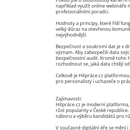
Pokud jde o dlouhodobý kariérní r
například využít online webináře n
profesionálními poradci.
Hodnoty a principy, které řídí fun
velký důraz na otevřenou komunika
nejvýhodnější.
Bezpečnost a soukromí dat je v dn
význam. Aby zabezpečili data svýc
bezpečnostní audit. Kromě toho Hi
rozhodnout se, jaká data chtějí sdí
Celkově je Hitpráce.cz platformo
pro personalisty i uchazeče o prác
Zajímavosti:
Hitpráce.cz je moderní platforma,
růst popularity v České republice
náboru a výběru kandidátů pro rů
V současné digitální éře se mění 