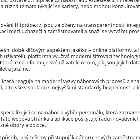
ůst uživatelů, Hitpráce.cz nabízí řadu vzdělávacích materiá
a různá témata týkající se kariéry, nebo mohou konzultovat 
gování Hitpráce.cz, jsou založeny na transparentnosti, integ
ci mezi uchazeči a zaměstnavateli a snaží se vytvářet prost
ešní době klíčovým aspektem jakékoliv online platformy, a 
h uživatelů, platforma využívá moderní šifrovací technolog
tpráce.cz informuje své uživatele o tom, jak jsou jejich da
let a jaká ne.
u, která reaguje na moderní výzvy náborových procesů a sna
i, a to vše v souladu s nejvyššími standardy bezpečnosti a i
 specializující se na nábor a výběr personálu, která zaznam
. Tato webová stránka a aplikace poskytuje řadu inovativních
zné obory a pozice.
i způsob, jakým firmy přistupují k náboru nových zaměstnan