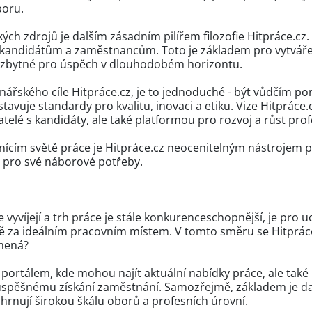
boru.
ských zdrojů je dalším zásadním pilířem filozofie Hitpráce.cz.
 kandidátům a zaměstnancům. Toto je základem pro vytváře
nezbytné pro úspěch v dlouhodobém horizontu.
onářského cíle Hitpráce.cz, je to jednoduché - být vůdčím po
tavuje standardy pro kvalitu, inovaci a etiku. Vize Hitpráce.
telé s kandidáty, ale také platformou pro rozvoj a růst prof
ěnícím světě práce je Hitpráce.cz neocenitelným nástrojem pr
ení pro své náborové potřeby.
e vyvíjejí a trh práce je stále konkurenceschopnější, je pro
tě za ideálním pracovním místem. V tomto směru se Hitpráce
mená?
 portálem, kde mohou najít aktuální nabídky práce, ale tak
úspěšnému získání zaměstnání. Samozřejmě, základem je da
ahrnují širokou škálu oborů a profesních úrovní.