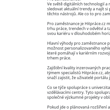
Ve světě digitálních technologií a
sledovat aktuální trendy a najít s
těchto nástrojů. Ale co to pro z
Pro zaměstnance je Hitpráce.cz m
trhu práce, trendech v odvětví a t
svou kariéru v dlouhodobém hori
Hlavní výhody pro zaměstnance př
možnost personalizovaného vyhled
které pomáhají v kariérním rozvoj
trhem práce.
Zajištění kvality inzerovaných pra
týmem specialistů Hitpráce.cz, ab
snaží zajistit, že uživatelé portá
Co se týče spolupráce s univerzit
vzdělávacími centry. Tyto spolup
společné výzkumné projekty v obla
Pokud jde o plánovaná rozšíření a