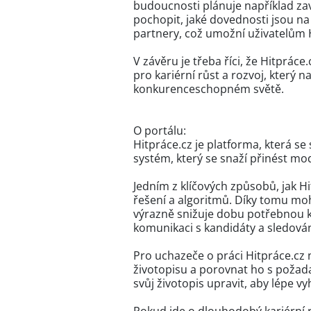
budoucnosti plánuje například za
pochopit, jaké dovednosti jsou n
partnery, což umožní uživatelům Hi
V závěru je třeba říci, že Hitprác
pro kariérní růst a rozvoj, který
konkurenceschopném světě.
O portálu:
Hitpráce.cz je platforma, která s
systém, který se snaží přinést mo
Jedním z klíčových způsobů, jak H
řešení a algoritmů. Díky tomu moho
výrazně snižuje dobu potřebnou k
komunikaci s kandidáty a sledován
Pro uchazeče o práci Hitpráce.cz 
životopisu a porovnat ho s požad
svůj životopis upravit, aby lépe v