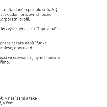
s.r.o. Na daném portálu se každý
st vkládání pracovních pozic
orporátní profil.
icky zvýrazněna jako "Topovaná", a
race.cz také nabízí funkci
profese, oboru atd.
ižší ve srovnání s jinými finančně
přímo.
í v naší zemi a také
né, v čem…