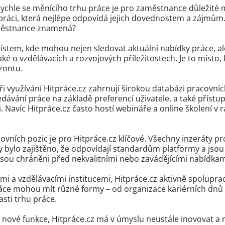
 rychle se měnícího trhu práce je pro zaměstnance důležité 
i práci, která nejlépe odpovídá jejich dovednostem a zájmům.
aměstnance znamená?
ístem, kde mohou nejen sledovat aktuální nabídky práce, al
aké o vzdělávacích a rozvojových příležitostech. Je to místo
zontu.
i využívání Hitpráce.cz zahrnují širokou databázi pracovní
ávání práce na základě preferencí uživatele, a také příst
i. Navíc Hitpráce.cz často hostí webináře a online školení v
covních pozic je pro Hitpráce.cz klíčové. Všechny inzeráty p
y bylo zajištěno, že odpovídají standardům platformy a jso
lu jsou chráněni před nekvalitními nebo zavádějícími nabídkam
ami a vzdělávacími institucemi, Hitpráce.cz aktivně spolupr
ráce mohou mít různé formy – od organizace kariérních dnů
sti trhu práce.
 nové funkce, Hitpráce.cz má v úmyslu neustále inovovat a r