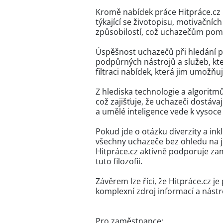
Kromě nabídek práce Hitpráce.cz p
týkající se životopisu, motivační
způsobilostí, což uchazečům pomáh
Úspěšnost uchazečů při hledání p
podpůrných nástrojů a služeb, kte
filtraci nabídek, která jim umožňuje
Z hlediska technologie a algoritmů
což zajišťuje, že uchazeči dostáva
a umělé inteligence vede k vysoc
Pokud jde o otázku diverzity a inkl
všechny uchazeče bez ohledu na jej
Hitpráce.cz aktivně podporuje zam
tuto filozofii.
Závěrem lze říci, že Hitpráce.cz j
komplexní zdroj informací a nástro
Pro zaměstnance: