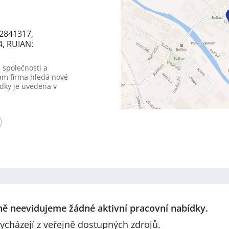
2841317,
4, RUIAN:
 společnosti a
am firma hledá nové
dky je uvedena v
lně neevidujeme žádné aktivní pracovní nabídky.
ycházejí z veřejně dostupných zdrojů.