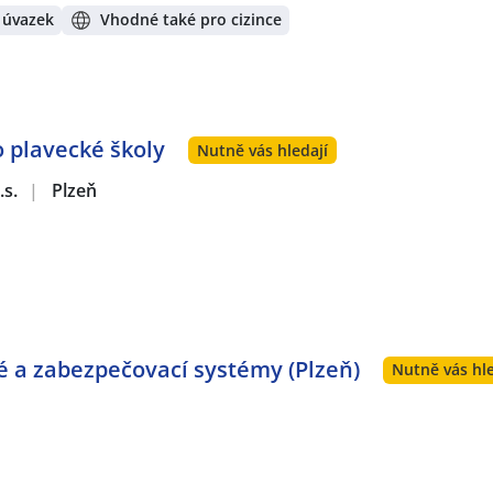
 úvazek
Vhodné také pro cizince
o plavecké školy
Nutně vás hledají
.s.
|
Plzeň
vé a zabezpečovací systémy (Plzeň)
Nutně vás hle