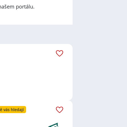
našem portálu.
ě vás hledají