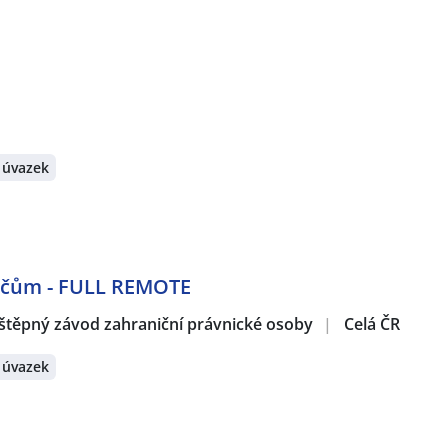
 úvazek
dičům - FULL REMOTE
štěpný závod zahraniční právnické osoby
|
Celá ČR
 úvazek