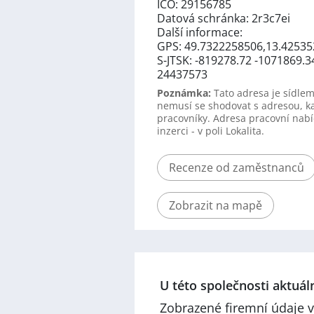
IČO: 29156785
Datová schránka: 2r3c7ei
Další informace:
GPS: 49.7322258506,13.42535
S-JTSK: -819278.72 -1071869.3
24437573
Poznámka:
Tato adresa je sídlem
nemusí se shodovat s adresou, k
pracovníky. Adresa pracovní nabí
inzerci - v poli Lokalita.
Recenze od zaměstnanců
Zobrazit na mapě
U této společnosti aktuá
Zobrazené firemní údaje v