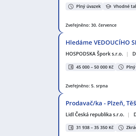
Plný úvazek
Vhodné ta
Zveřejněno: 30. července
Hledáme VEDOUCÍHO S
HOSPODSKA Špork s.r.o.
|
D
45 000 – 50 000 Kč
Plný
Zveřejněno: 5. srpna
Prodavač/ka - Plzeň, Těš
Lidl Česká republika s.r.o.
|
31 938 – 35 350 Kč
Zkrá