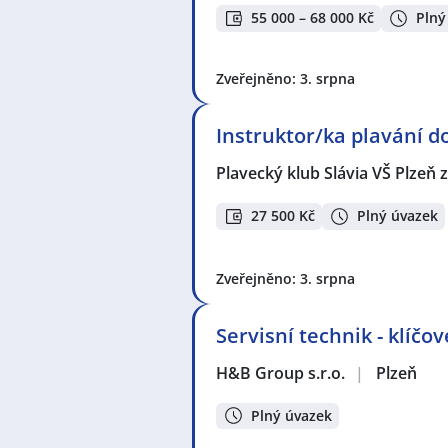
55 000 – 68 000 Kč
Plný
Zveřejněno: 3. srpna
Instruktor/ka plavání d
Plavecký klub Slávia VŠ Plzeň z
27 500 Kč
Plný úvazek
Zveřejněno: 3. srpna
Servisní technik - klíčo
H&B Group s.r.o.
|
Plzeň
Plný úvazek