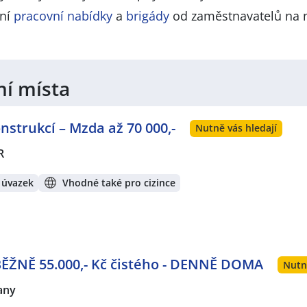
lní
pracovní nabídky
a
brigády
od zaměstnavatelů na 
ní místa
strukcí – Mzda až 70 000,-
Nutně vás hledají
R
 úvazek
Vhodné také pro cizince
BĚŽNĚ 55.000,- Kč čistého - DENNĚ DOMA
Nutn
any