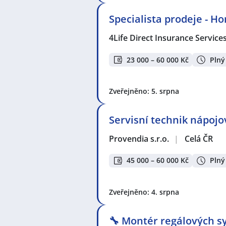
Specialista prodeje - H
4Life Direct Insurance Service
23 000 – 60 000 Kč
Plný
Zveřejněno: 5. srpna
Servisní technik nápoj
Provendia s.r.o.
|
Celá ČR
45 000 – 60 000 Kč
Plný
Zveřejněno: 4. srpna
🔧 Montér regálových sy