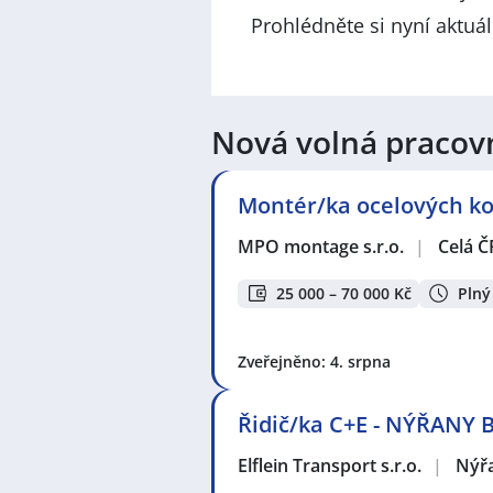
Prohlédněte si nyní aktuá
Nová volná pracov
Montér/ka ocelových kon
MPO montage s.r.o.
|
Celá Č
25 000 – 70 000 Kč
Plný
Zveřejněno: 4. srpna
Řidič/ka C+E - NÝŘANY 
Elflein Transport s.r.o.
|
Nýř