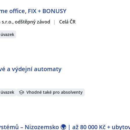
ome office, FIX + BONUSY
s s.r.o., odštěpný závod
|
Celá ČR
 úvazek
ové a výdejní automaty
 úvazek
Vhodné také pro absolventy
stémů – Nizozemsko 🌍 | až 80 000 Kč + ubyto