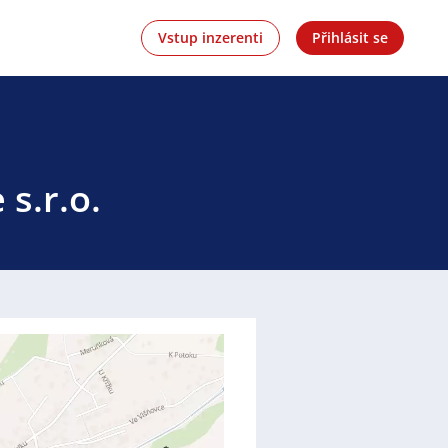
Vstup inzerenti
Přihlásit se
 s.r.o.