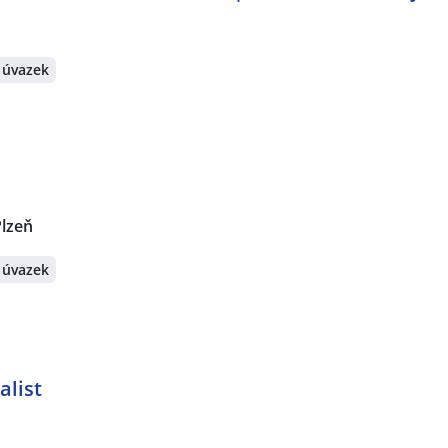
 úvazek
Plzeň
 úvazek
alist