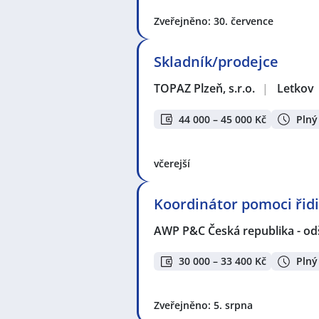
Zveřejněno: 30. července
Skladník/prodejce
TOPAZ Plzeň, s.r.o.
|
Letkov
44 000 – 45 000 Kč
Plný
včerejší
Koordinátor pomoci ři
AWP P&C Česká republika - od
30 000 – 33 400 Kč
Plný
Zveřejněno: 5. srpna