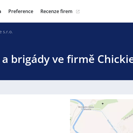
a
Preference
Recenze firem
e s.r.o.
a brigády ve firmě Chickie