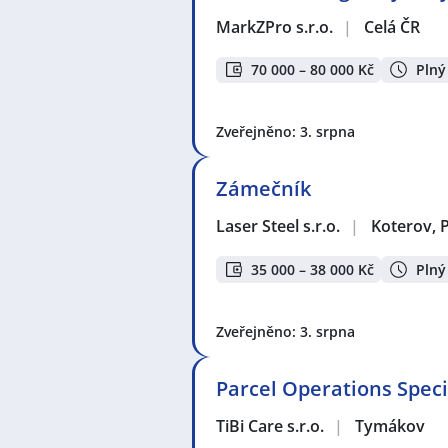
MarkZPro s.r.o.
|
Celá ČR
70 000 – 80 000 Kč
Plný
Zveřejněno: 3. srpna
Zámečník
Laser Steel s.r.o.
|
Koterov, 
35 000 – 38 000 Kč
Plný
Zveřejněno: 3. srpna
Parcel Operations Speci
TiBi Care s.r.o.
|
Tymákov