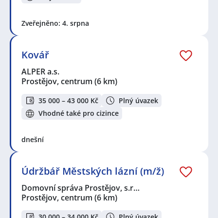
Zveřejněno: 4. srpna
Kovář
ALPER a.s.
Prostějov, centrum
(6 km)
35 000 – 43 000 Kč
Plný úvazek
Vhodné také pro cizince
dnešní
Údržbář Městských lázní (m/ž)
Domovní správa Prostějov, s.r…
Prostějov, centrum
(6 km)
30 000 – 34 000 Kč
Plný úvazek