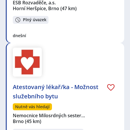
ESB Rozvaděče, a.s.
Horní Heršpice, Brno
(47 km)
Plný úvazek
dnešní
Atestovaný lékař/ka - Možnost
služebního bytu
Nutně vás hledají
Nemocnice Milosrdných sester…
Brno
(45 km)