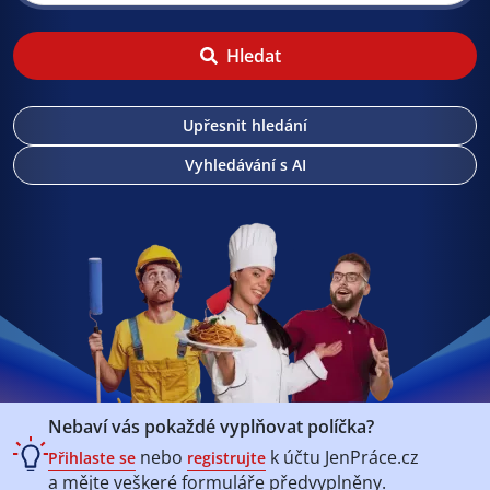
Hledat
Upřesnit hledání
Vyhledávání s AI
Nebaví vás pokaždé vyplňovat políčka?
nebo
k účtu
JenPráce.cz
Přihlaste se
registrujte
a mějte veškeré
formuláře předvyplněny.