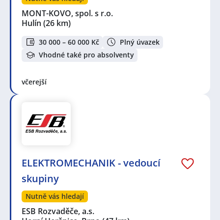
MONT-KOVO, spol. s r.o.
Hulín
(26 km)
30 000 – 60 000 Kč
Plný úvazek
Vhodné také pro absolventy
včerejší
ELEKTROMECHANIK - vedoucí
skupiny
Nutně vás hledají
ESB Rozvaděče, a.s.