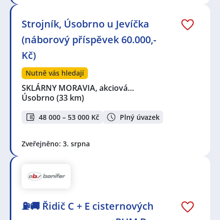
Strojník, Úsobrno u Jevíčka
(náborový příspěvek 60.000,-
Kč)
Nutně vás hledají
SKLÁRNY MORAVIA, akciová…
Úsobrno
(33 km)
48 000 – 53 000 Kč
Plný úvazek
Zveřejněno: 3. srpna
⛽🚚 Řidič C + E cisternových