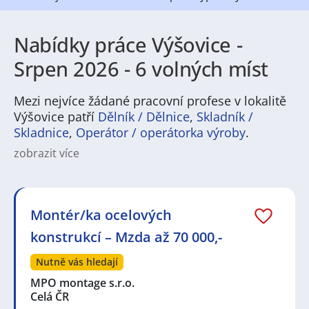
Nabídky práce Výšovice -
Srpen 2026 - 6 volných míst
Mezi nejvíce žádané pracovní profese v lokalitě
Výšovice patří
Dělník / Dělnice
,
Skladník /
Skladnice
,
Operátor / operátorka výroby
.
zobrazit více
Práce v Výšovicích nabízí pestrou škálu pracovních
příležitostí pro různé profese. V regionu jsou běžné
pozice v obchodu a službách, v provozech drobné
výroby, v logistice a dopravě, stejně jako v zemědělství
Montér/ka ocelových
a potravinářství. Uchazeče osloví nabídky zaměstnání
konstrukcí – Mzda až 70 000,-
pro řemeslníky, skladníky, administrativu, provozní
pracovníky i pracovní programy pro absolventy a
Nutně vás hledají
sezónní brigády. Pracovní nabídky tu často kombinují
flexibilitu s možností dlouhodobého uplatnění.
MPO montage s.r.o.
Celá ČR
Výšovice jsou klidné místo s přátelskou komunitou,