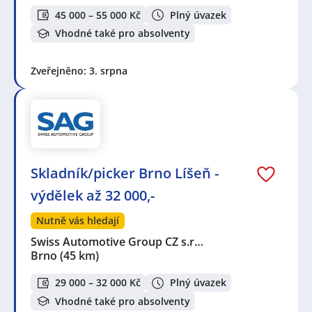
45 000 – 55 000 Kč
Plný úvazek
Vhodné také pro absolventy
Zveřejněno: 3. srpna
Skladník/picker Brno Líšeň -
výdělek až 32 000,-
Nutně vás hledají
Swiss Automotive Group CZ s.r…
Brno
(45 km)
29 000 – 32 000 Kč
Plný úvazek
Vhodné také pro absolventy