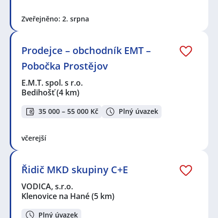
Zveřejněno: 2. srpna
Prodejce – obchodník EMT –
Pobočka Prostějov
E.M.T. spol. s r.o.
Bedihošť
(4 km)
35 000 – 55 000 Kč
Plný úvazek
včerejší
Řidič MKD skupiny C+E
VODICA, s.r.o.
Klenovice na Hané
(5 km)
Plný úvazek