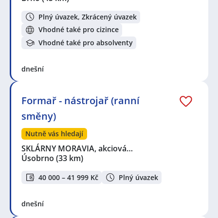
Plný úvazek, Zkrácený úvazek
Vhodné také pro cizince
Vhodné také pro absolventy
dnešní
Formař - nástrojař (ranní
směny)
Nutně vás hledají
SKLÁRNY MORAVIA, akciová…
Úsobrno
(33 km)
40 000 – 41 999 Kč
Plný úvazek
dnešní