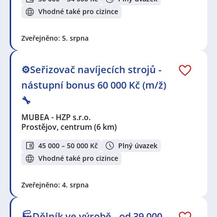
Vhodné také pro cizince
Zveřejněno: 5. srpna
⚙️Seřizovač navíjecích strojů -
nástupní bonus 60 000 Kč (m/ž)
🔧
MUBEA - HZP s.r.o.
Prostějov, centrum
(6 km)
45 000 – 50 000 Kč
Plný úvazek
Vhodné také pro cizince
Zveřejněno: 4. srpna
🏭Dělník ve výrobě - od 39 000