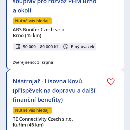
souprav pro rozvoz PHM Brno
a okolí
Nutně vás hledají
ABS Bonifer Czech s.r.o.
Brno
(45 km)
50 000 – 80 000 Kč
Plný úvazek
Zveřejněno: 3. srpna
Nástrojař - Lisovna Kovů
(příspěvek na dopravu a další
finanční benefity)
Nutně vás hledají
TE Connectivity Czech s.r.o.
Kuřim
(46 km)