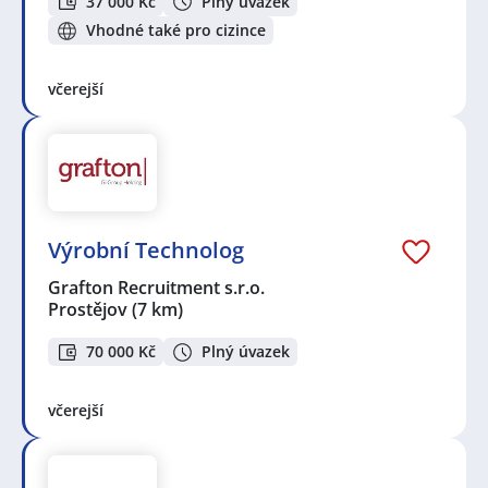
37 000 Kč
Plný úvazek
Vhodné také pro cizince
včerejší
Výrobní Technolog
Grafton Recruitment s.r.o.
Prostějov
(7 km)
70 000 Kč
Plný úvazek
včerejší