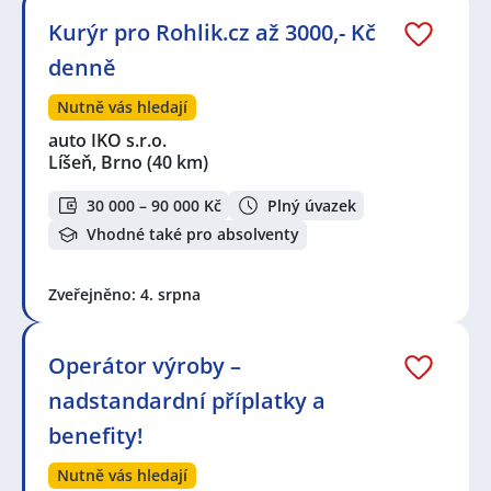
Kurýr pro Rohlik.cz až 3000,- Kč
denně
Nutně vás hledají
auto IKO s.r.o.
Líšeň, Brno
(40 km)
30 000 – 90 000 Kč
Plný úvazek
Vhodné také pro absolventy
Zveřejněno: 4. srpna
Operátor výroby –
nadstandardní příplatky a
benefity!
Nutně vás hledají