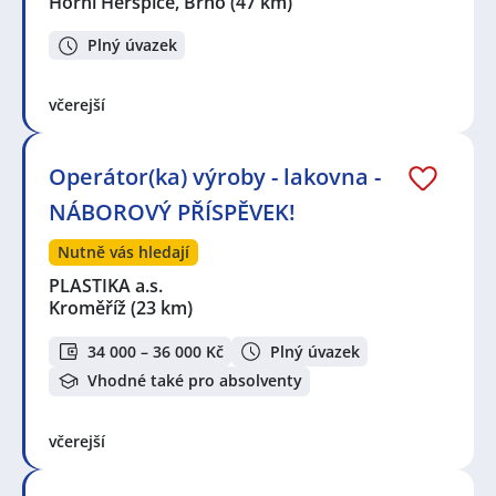
Horní Heršpice, Brno
(47 km)
Plný úvazek
včerejší
Operátor(ka) výroby - lakovna -
NÁBOROVÝ PŘÍSPĚVEK!
Nutně vás hledají
PLASTIKA a.s.
Kroměříž
(23 km)
34 000 – 36 000 Kč
Plný úvazek
Vhodné také pro absolventy
včerejší