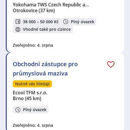
Yokohama TWS Czech Republic a…
Otrokovice
(37 km)
38 000 – 50 000 Kč
Plný úvazek
Vhodné také pro cizince
Zveřejněno: 4. srpna
Obchodní zástupce pro
průmyslová maziva
Nutně vás hledají
Ecool TFM s.r.o.
Brno
(45 km)
Plný úvazek
Zveřejněno: 4. srpna