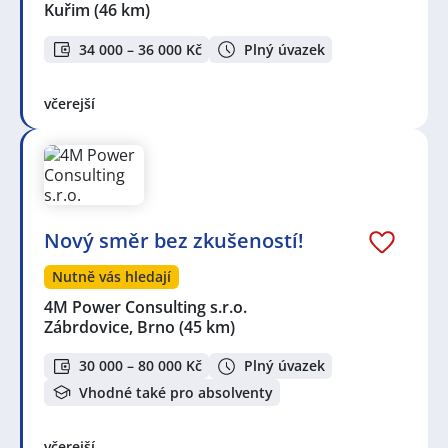
Kuřim
(46 km)
34 000 – 36 000 Kč
Plný úvazek
včerejší
Nový směr bez zkušeností!
Nutně vás hledají
4M Power Consulting s.r.o.
Zábrdovice, Brno
(45 km)
30 000 – 80 000 Kč
Plný úvazek
Vhodné také pro absolventy
včerejší