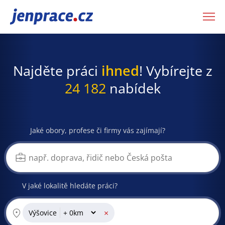
JenPráce.cz
Najděte práci
ihned
! Vybírejte z
24 182
nabídek
Jaké obory, profese či firmy vás zajímají?
V jaké lokalitě hledáte práci?
×
Výšovice