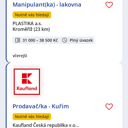
Manipulant(ka) - lakovna
Nutně vás hledají
PLASTIKA a.s.
Kroměříž
(23 km)
31 000 – 38 500 Kč
Plný úvazek
včerejší
Prodavač/ka - Kuřim
Nutně vás hledají
Kaufland Česká republika v.o…