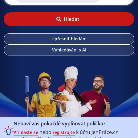
Hledat
Upřesnit hledání
Vyhledávání s AI
Nebaví vás pokaždé vyplňovat políčka?
nebo
k účtu
JenPráce.cz
Přihlaste se
registrujte