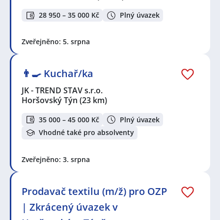
28 950 – 35 000 Kč
Plný úvazek
Zveřejněno: 5. srpna
👨‍🍳 Kuchař/ka
JK - TREND STAV s.r.o.
Horšovský Týn
(23 km)
35 000 – 45 000 Kč
Plný úvazek
Vhodné také pro absolventy
Zveřejněno: 3. srpna
Prodavač textilu (m/ž) pro OZP
| Zkrácený úvazek v