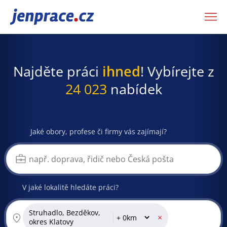
JenPráce.cz
Najděte práci
ihned
! Vybírejte z
24 023
nabídek
Jaké obory, profese či firmy vás zajímají?
V jaké lokalitě hledáte práci?
Struhadlo, Bezděkov,
×
okres Klatovy