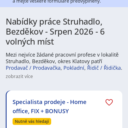
a mějte veškeré
formuláře předvyplněny.
Nabídky práce Struhadlo,
Bezděkov - Srpen 2026 - 6
volných míst
Mezi nejvíce žádané pracovní profese v lokalitě
Struhadlo, Bezděkov, okres Klatovy patří
Prodavač / Prodavačka
,
Pokladní
,
Řidič / Řidička
.
zobrazit více
Na
JenPráce.cz
naleznete širokou nabídku pravidelně
aktualizovaných a doplňovaných inzerátů
práce
i
brigády
. Najdete zde široké množství různých oborů
a profesí, o které mají firmy aktuálně největší zájem a
Specialista prodeje - Home
je pro ně velmi podstatné obsadit pracovní pozici v co
office, FIX + BONUSY
nejkratším možném termínu. Mezi takové profese
patří nyní nejvíce
kuchař / kuchařka
,
řidič / řidička
,
Nutně vás hledají
dělník / dělnice
,
dělník / dělnice
nebo máte zájem o
profesi
prodavač / prodavačka
? Mezi nejvíce