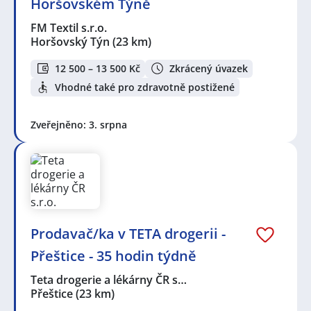
Horšovském Týně
FM Textil s.r.o.
Horšovský Týn
(23 km)
12 500 – 13 500 Kč
Zkrácený úvazek
Vhodné také pro zdravotně postižené
Zveřejněno: 3. srpna
Prodavač/ka v TETA drogerii -
Přeštice - 35 hodin týdně
Teta drogerie a lékárny ČR s…
Přeštice
(23 km)