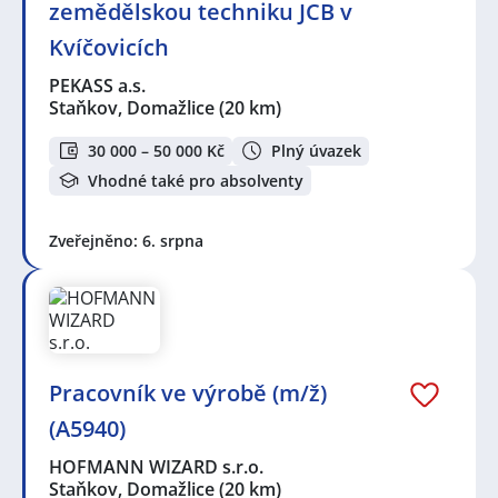
zemědělskou techniku JCB v
Kvíčovicích
PEKASS a.s.
Staňkov, Domažlice
(20 km)
30 000 – 50 000 Kč
Plný úvazek
Vhodné také pro absolventy
Zveřejněno: 6. srpna
Pracovník ve výrobě (m/ž)
(A5940)
HOFMANN WIZARD s.r.o.
Staňkov, Domažlice
(20 km)