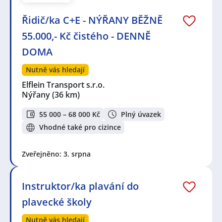
Řidič/ka C+E - NÝŘANY BĚŽNĚ
55.000,- Kč čistého - DENNĚ
DOMA
Nutně vás hledají
Elflein Transport s.r.o.
Nýřany
(36 km)
55 000 – 68 000 Kč
Plný úvazek
Vhodné také pro cizince
Zveřejněno: 3. srpna
Instruktor/ka plavání do
plavecké školy
Nutně vás hledají