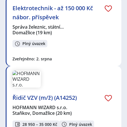
Elektrotechnik - až 150 000 Kč
nábor. příspěvek
Správa železnic, státní…
Domažlice
(19 km)
Plný úvazek
Zveřejněno: 2. srpna
Řidič VZV (m/ž) (A14252)
HOFMANN WIZARD s.r.o.
Staňkov, Domažlice
(20 km)
28 950 – 35 000 Kč
Plný úvazek