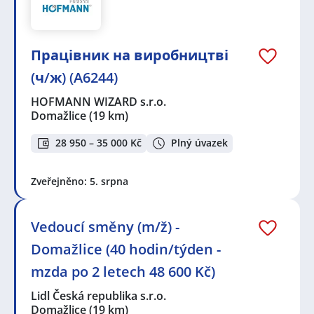
Працівник на виробництві
(ч/ж) (A6244)
HOFMANN WIZARD s.r.o.
Domažlice
(19 km)
28 950 – 35 000 Kč
Plný úvazek
Zveřejněno: 5. srpna
Vedoucí směny (m/ž) -
Domažlice (40 hodin/týden -
mzda po 2 letech 48 600 Kč)
Lidl Česká republika s.r.o.
Domažlice
(19 km)