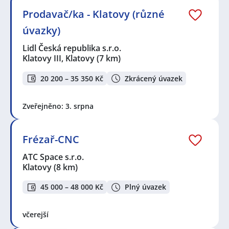
Prodavač/ka - Klatovy (různé
úvazky)
Lidl Česká republika s.r.o.
Klatovy III, Klatovy
(7 km)
20 200 – 35 350 Kč
Zkrácený úvazek
Zveřejněno: 3. srpna
Frézař-CNC
ATC Space s.r.o.
Klatovy
(8 km)
45 000 – 48 000 Kč
Plný úvazek
včerejší