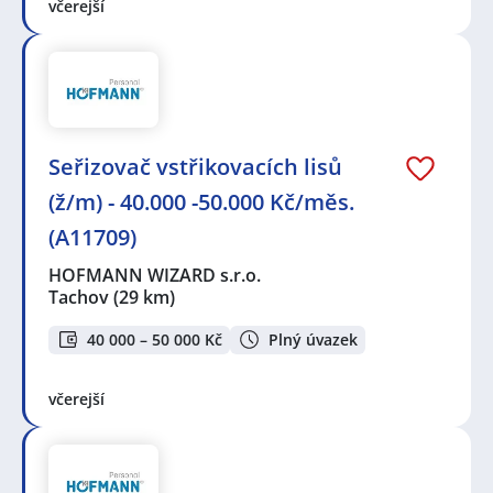
včerejší
Seřizovač vstřikovacích lisů
(ž/m) - 40.000 -50.000 Kč/měs.
(A11709)
HOFMANN WIZARD s.r.o.
Tachov
(29 km)
40 000 – 50 000 Kč
Plný úvazek
včerejší