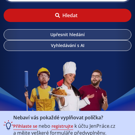
Hledat
Upřesnit hledání
Vyhledávání s AI
Nebaví vás pokaždé vyplňovat políčka?
nebo
k účtu
JenPráce.cz
Přihlaste se
registrujte
a mějte veškeré
formuláře předvyplněny.