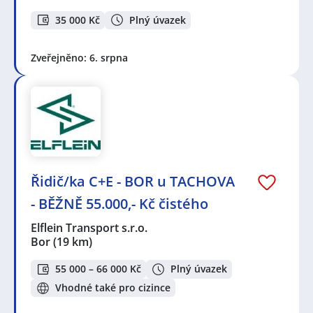
35 000 Kč
Plný úvazek
Zveřejněno: 6. srpna
Řidič/ka C+E - BOR u TACHOVA
- BĚŽNĚ 55.000,- Kč čistého
Elflein Transport s.r.o.
Bor
(19 km)
55 000 – 66 000 Kč
Plný úvazek
Vhodné také pro cizince