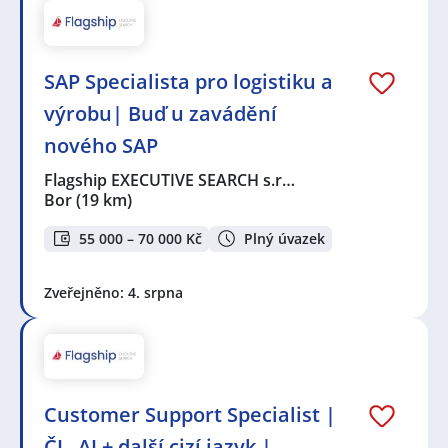
SAP Specialista pro logistiku a
výrobu| Buď u zavádění
nového SAP
Flagship EXECUTIVE SEARCH s.r…
Bor
(19 km)
55 000 – 70 000 Kč
Plný úvazek
Zveřejněno: 4. srpna
Customer Support Specialist |
ČJ , AJ + další cizí jazyk |