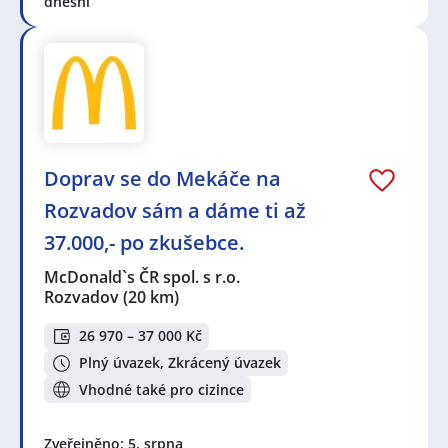
dnešní
Doprav se do Mekáče na
Rozvadov sám a dáme ti až
37.000,- po zkušebce.
McDonald`s ČR spol. s r.o.
Rozvadov
(20 km)
26 970 – 37 000 Kč
Plný úvazek, Zkrácený úvazek
Vhodné také pro cizince
Zveřejněno: 5. srpna