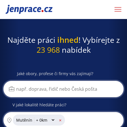
JenPráce.cz
Najděte práci
ihned
! Vybírejte z
23 968
nabídek
Jaké obory, profese či firmy vás zajímají?
V jaké lokalitě hledáte práci?
×
Mutěnín