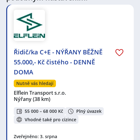
okres Domažlice
,
Kostelec, okres Tachov
,
Holýšov
,
Ostrov u Stříbra, Kostelec, okres Tachov
,
Tachov
,
Stříbro
,
Heřmanova Huť
,
Stod
,
Chotěšov, okres Plzeň-
jih
Řidič/ka C+E - NÝŘANY BĚŽNĚ
55.000,- Kč čistého - DENNĚ
DOMA
Nutně vás hledají
Elflein Transport s.r.o.
Nýřany
(38 km)
55 000 – 68 000 Kč
Plný úvazek
Vhodné také pro cizince
Zveřejněno: 3. srpna