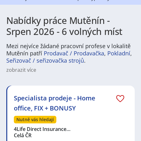
Nabídky práce Mutěnín -
Srpen 2026 - 6 volných míst
Mezi nejvíce žádané pracovní profese v lokalitě
Mutěnín patří
Prodavač / Prodavačka
,
Pokladní
,
Seřizovač / seřizovačka strojů
.
zobrazit více
Na
JenPráce.cz
naleznete širokou nabídku pravidelně
aktualizovaných a doplňovaných inzerátů
práce
i
brigády
. Najdete zde široké množství různých oborů
a profesí, o které mají firmy aktuálně největší zájem a
Specialista prodeje - Home
je pro ně velmi podstatné obsadit pracovní pozici v co
office, FIX + BONUSY
nejkratším možném termínu. Mezi takové profese
patří nyní nejvíce
kuchař / kuchařka
,
řidič / řidička
,
Nutně vás hledají
dělník / dělnice
,
dělník / dělnice
nebo máte zájem o
profesi
prodavač / prodavačka
? Mezi nejvíce
4Life Direct Insurance…
požadované obory patří
Průmyslová a chemická
Celá ČR
výroba
,
Ubytování a cestovní ruch
,
Doprava, logistika