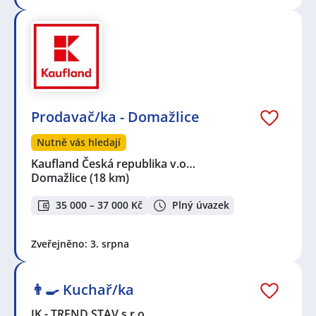
Prodavač/ka - Domažlice
Nutně vás hledají
Kaufland Česká republika v.o…
Domažlice
(18 km)
35 000 – 37 000 Kč
Plný úvazek
Zveřejněno: 3. srpna
👨‍🍳 Kuchař/ka
JK - TREND STAV s.r.o.