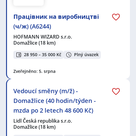
Працівник на виробництві
(ч/ж) (A6244)
HOFMANN WIZARD s.r.o.
Domažlice
(18 km)
28 950 – 35 000 Kč
Plný úvazek
Zveřejněno: 5. srpna
Vedoucí směny (m/ž) -
Domažlice (40 hodin/týden -
mzda po 2 letech 48 600 Kč)
Lidl Česká republika s.r.o.
Domažlice
(18 km)