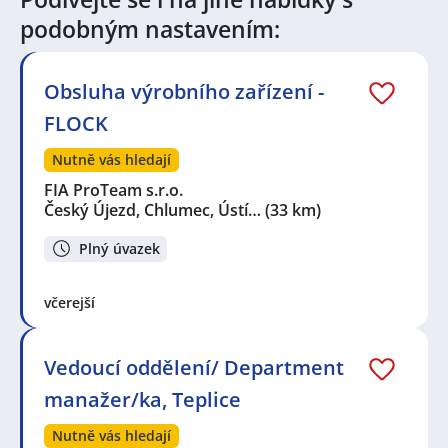
Elektrikář / Elektrikářka
,
Technik / technička
podobným nastavením:
telekomunikací
,
Zkušební technik / technička
,
Obchodní zástupce / zástupkyně
,
Obsluha strojů
,
Speciální pedagog / pedagožka
,
Technik / technička
Obsluha výrobního zařízení -
automatizace
,
Finanční účetní
FLOCK
Seznam lokalit v zobrazených inzerátech:
Celá ČR
,
Český Újezd, Chlumec, okres Ústí nad Labem
,
Nutně vás hledají
Teplice, centrum
,
Litvínov
,
Záluží, Litvínov
,
Jirkov
,
FIA ProTeam s.r.o.
Most
,
Otvice
,
Jeníkov, okres Teplice
,
Duchcov
,
Český Újezd, Chlumec, Ústí…
(33 km)
Chomutov
,
Havraň
,
Pozorka, Dubí
,
Bílina
,
Teplice
Plný úvazek
včerejší
Vedoucí oddělení/ Department
manažer/ka, Teplice
Nutně vás hledají