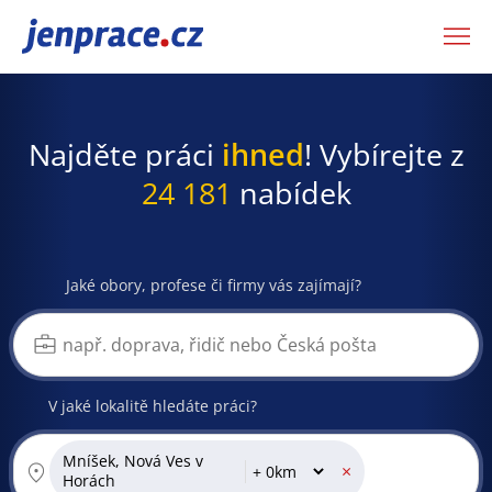
JenPráce.cz
Najděte práci
ihned
! Vybírejte z
24 181
nabídek
Jaké obory, profese či firmy vás zajímají?
V jaké lokalitě hledáte práci?
Mníšek, Nová Ves v
×
Horách