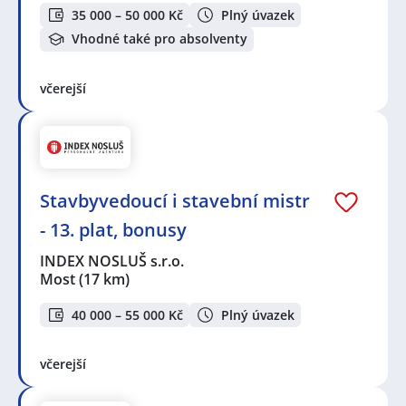
35 000 – 50 000 Kč
Plný úvazek
Vhodné také pro absolventy
včerejší
Stavbyvedoucí i stavební mistr
- 13. plat, bonusy
INDEX NOSLUŠ s.r.o.
Most
(17 km)
40 000 – 55 000 Kč
Plný úvazek
včerejší