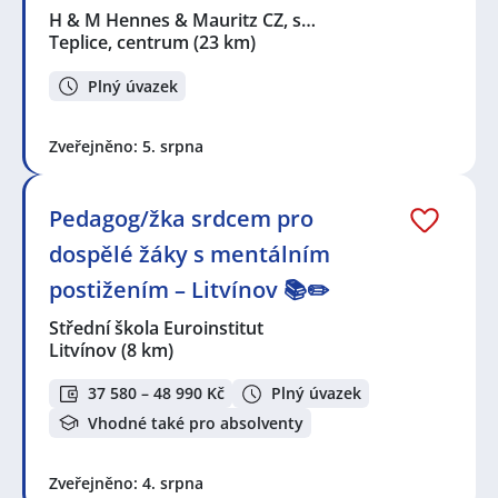
H & M Hennes & Mauritz CZ, s…
Teplice, centrum
(23 km)
Plný úvazek
Zveřejněno: 5. srpna
Pedagog/žka srdcem pro
dospělé žáky s mentálním
postižením – Litvínov 📚✏️
Střední škola Euroinstitut
Litvínov
(8 km)
37 580 – 48 990 Kč
Plný úvazek
Vhodné také pro absolventy
Zveřejněno: 4. srpna