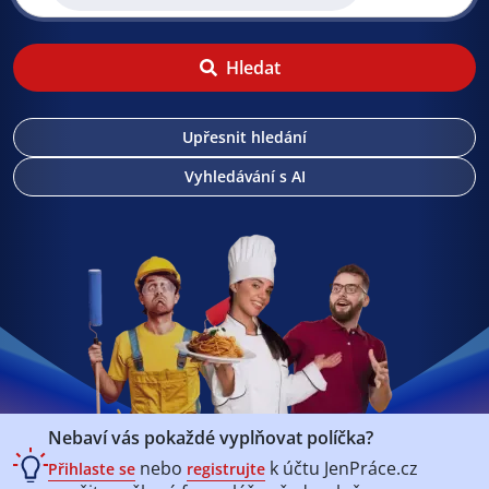
Hledat
Upřesnit hledání
Vyhledávání s AI
Nebaví vás pokaždé vyplňovat políčka?
nebo
k účtu
JenPráce.cz
Přihlaste se
registrujte