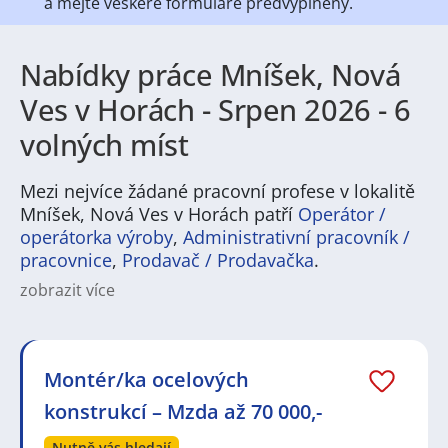
a mějte veškeré
formuláře předvyplněny.
Nabídky práce Mníšek, Nová
Ves v Horách - Srpen 2026 - 6
volných míst
Mezi nejvíce žádané pracovní profese v lokalitě
Mníšek, Nová Ves v Horách patří
Operátor /
operátorka výroby
,
Administrativní pracovník /
pracovnice
,
Prodavač / Prodavačka
.
zobrazit více
Na
JenPráce.cz
naleznete širokou nabídku pravidelně
aktualizovaných a doplňovaných inzerátů
práce
i
brigády
. Najdete zde široké množství různých oborů
a profesí, o které mají firmy aktuálně největší zájem a
Montér/ka ocelových
je pro ně velmi podstatné obsadit pracovní pozici v co
konstrukcí – Mzda až 70 000,-
nejkratším možném termínu. Mezi takové profese
patří nyní nejvíce
kuchař / kuchařka
,
řidič / řidička
,
Nutně vás hledají