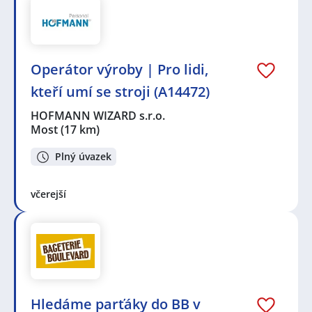
Operátor výroby | Pro lidi,
kteří umí se stroji (A14472)
HOFMANN WIZARD s.r.o.
Most
(17 km)
Plný úvazek
včerejší
Hledáme parťáky do BB v