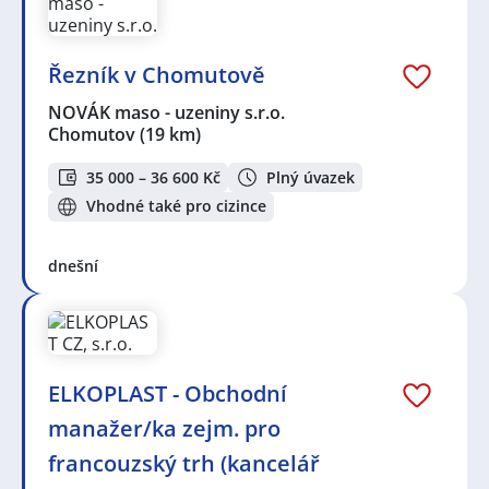
Řezník v Chomutově
NOVÁK maso - uzeniny s.r.o.
Chomutov
(19 km)
35 000 – 36 600 Kč
Plný úvazek
Vhodné také pro cizince
dnešní
ELKOPLAST - Obchodní
manažer/ka zejm. pro
francouzský trh (kancelář