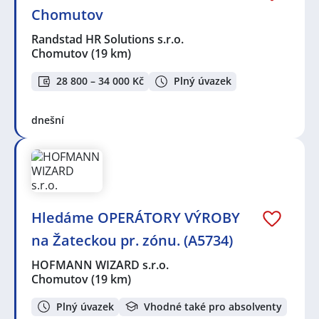
Chomutov
Randstad HR Solutions s.r.o.
Chomutov
(19 km)
28 800 – 34 000 Kč
Plný úvazek
dnešní
Hledáme OPERÁTORY VÝROBY
na Žateckou pr. zónu. (A5734)
HOFMANN WIZARD s.r.o.
Chomutov
(19 km)
Plný úvazek
Vhodné také pro absolventy