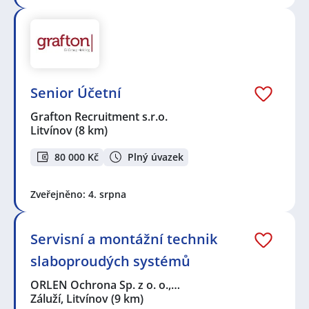
Senior Účetní
Grafton Recruitment s.r.o.
Litvínov
(8 km)
80 000 Kč
Plný úvazek
Zveřejněno: 4. srpna
Servisní a montážní technik
slaboproudých systémů
ORLEN Ochrona Sp. z o. o.,…
Záluží, Litvínov
(9 km)