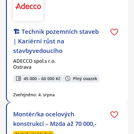
🏗️ Technik pozemních staveb
| Kariérní růst na
stavbyvedoucího
ADECCO spol.s r.o.
Ostrava
45 000 – 60 000 Kč
Plný úvazek
Zveřejněno: 4. srpna
Montér/ka ocelových
konstrukcí – Mzda až 70 000,-