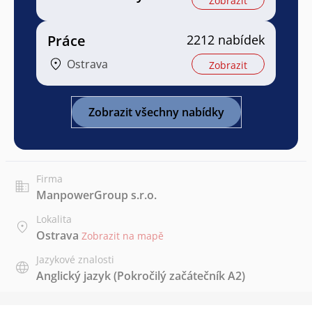
Zobrazit
Práce
2212 nabídek
Ostrava
Zobrazit
Zobrazit všechny nabídky
Firma
ManpowerGroup s.r.o.
Lokalita
Ostrava
Zobrazit na mapě
Jazykové znalosti
Anglický jazyk
(Pokročilý začátečník A2)