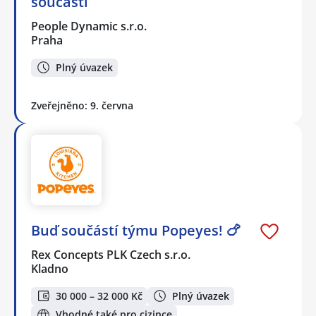
součástí
People Dynamic s.r.o.
Praha
Plný úvazek
Zveřejněno: 9. června
Buď součástí týmu Popeyes! 🍗
Rex Concepts PLK Czech s.r.o.
Kladno
30 000 – 32 000 Kč
Plný úvazek
Vhodné také pro cizince