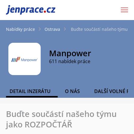
JenPráce.cz
Nabídky práce
Ostrava
Buďte součástí našeho týmu j
Manpower
611 nabídek práce
DETAIL INZERÁTU
O NÁS
DALŠÍ VOLNÉ PO
Buďte součástí našeho týmu
jako ROZPOČTÁŘ