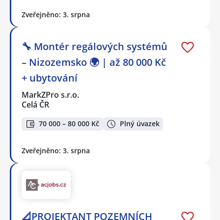
Zveřejněno: 3. srpna
🔧 Montér regálových systémů
– Nizozemsko 🌍 | až 80 000 Kč
+ ubytování
MarkZPro s.r.o.
Celá ČR
70 000 – 80 000 Kč
Plný úvazek
Zveřejněno: 3. srpna
📐PROJEKTANT POZEMNÍCH