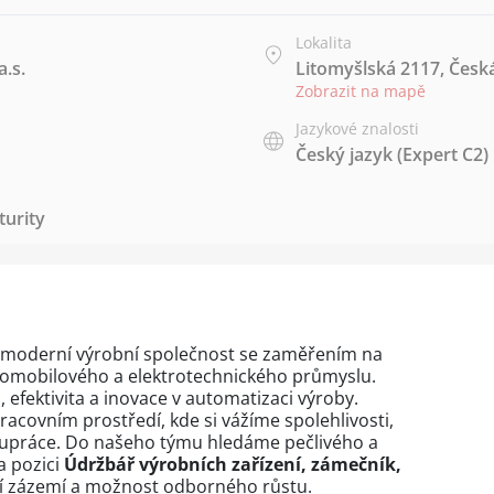
Lokalita
a.s.
Litomyšlská 2117, Česk
Zobrazit na mapě
Jazykové znalosti
Český jazyk
(Expert C2)
urity
moderní výrobní společnost se zaměřením na
utomobilového a elektrotechnického průmyslu.
, efektivita a inovace v automatizaci výroby.
acovním prostředí, kde si vážíme spolehlivosti,
upráce. Do našeho týmu hledáme pečlivého a
a pozici
Údržbář výrobních zařízení, zámečník,
vní zázemí a možnost odborného růstu.