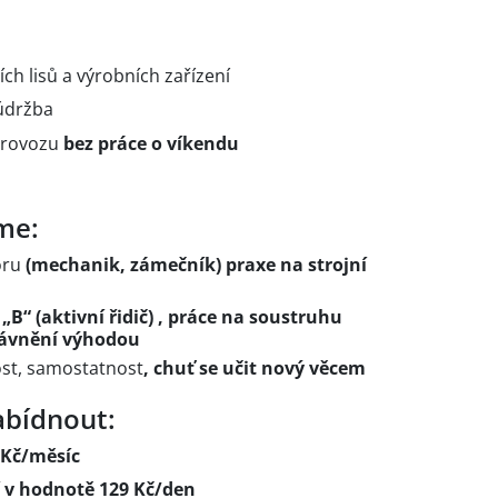
ch lisů a výrobních zařízení
 údržba
provozu
bez práce o víkendu
me:
oru
(mechanik, zámečník) praxe na strojní
„B“ (aktivní řidič) , práce na soustruhu
rávnění výhodou
ost, samostatnost
, chuť se učit nový věcem
bídnout:
 Kč/měsíc
í v hodnotě 129 Kč/den