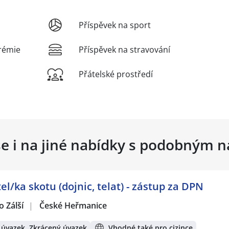
Příspěvek na sport
rémie
Příspěvek na stravování
Přátelské prostředí
se i na jiné nabídky s podobným 
l/ka skotu (dojnic, telat) - zástup za DPN
 Zálší
|
České Heřmanice
 úvazek, Zkrácený úvazek
Vhodné také pro cizince