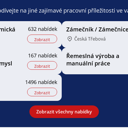
ívejte na jiné zajímavé pracovní příležitosti ve 
mická
632 nabídek
Zámečník / Zámečnic
Česká Třebová
Zobrazit
167 nabídek
Řemeslná výroba a
mysl
manuální práce
Zobrazit
1496 nabídek
Zobrazit
Zobrazit všechny nabídky