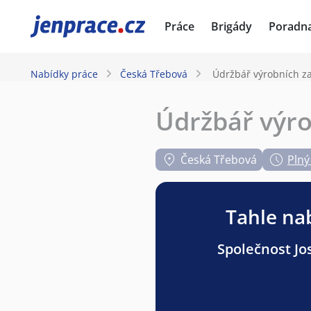
JenPráce.cz
Práce
Brigády
Poradn
Nabídky práce
Česká Třebová
Údržbář výrobních za
Údržbář výro
Česká Třebová
Plný
Tahle nab
Společnost Jos