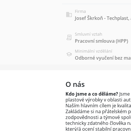
Firma
Josef Škrkoň - Techplast, 
Smluvní vztah
Pracovní smlouva (HPP)
Minimální vzdělání
Odborné vyučení bez mat
O nás
Kdo jsme a co děláme?
Jsme 
plastové výrobky v oblasti a
Naším hlavním cílem je kvalita
Zakládáme si na přátelském pr
zodpovědnosti a týmové spol
technicky zdatného člověka n
který/á ocení stabilní praco