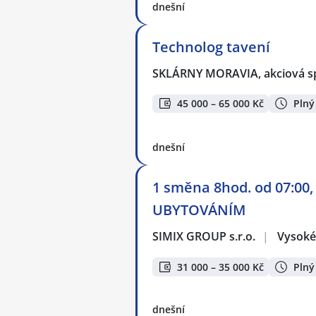
dnešní
Technolog tavení
SKLÁRNY MORAVIA, akciová s
45 000 – 65 000 Kč
Plný
dnešní
1 směna 8hod. od 07:00,
UBYTOVÁNÍM
SIMIX GROUP s.r.o.
|
Vysoké
31 000 – 35 000 Kč
Plný
dnešní