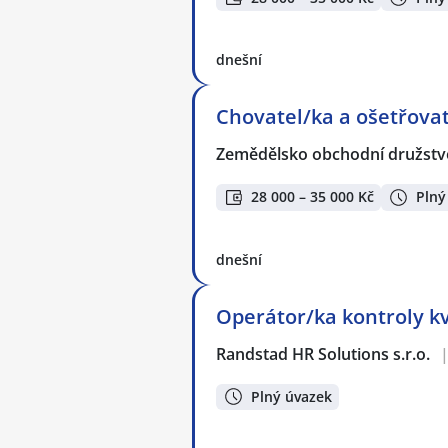
dnešní
Chovatel/ka a ošetřovate
Zemědělsko obchodní družstvo
28 000 – 35 000 Kč
Plný
dnešní
Operátor/ka kontroly kv
Randstad HR Solutions s.r.o.
Plný úvazek