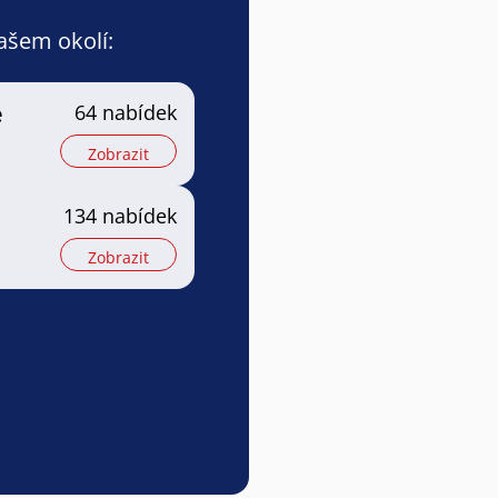
vašem okolí:
e
64 nabídek
Zobrazit
134 nabídek
Zobrazit