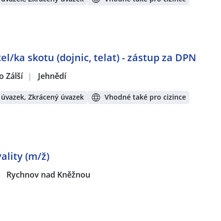
l/ka skotu (dojnic, telat) - zástup za DPN
 Zálší
|
Jehnědí
 úvazek, Zkrácený úvazek
Vhodné také pro cizince
ality (m/ž)
|
Rychnov nad Kněžnou