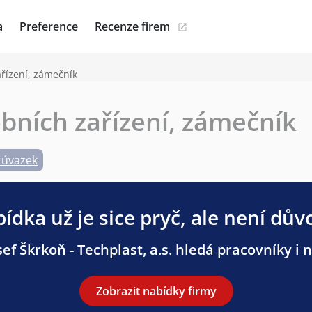
a
Preference
Recenze firem
řízení, zámečník
bních zařízení, zámečník
 úvazek
ídka už je sice pryč, ale není dův
ef Škrkoň - Techplast, a.s. hledá pracovníky i n
Zobrazit nabídky firmy