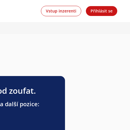
Vstup inzerenti
Přihlásit se
od zoufat.
a další pozice: