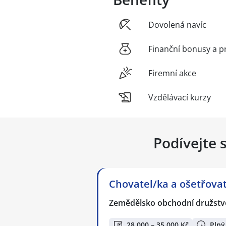
Dovolená navíc
Finanční bonusy a p
Firemní akce
Vzdělávací kurzy
Podívejte 
Chovatel/ka a ošetřovate
Zemědělsko obchodní družstvo
28 000 – 35 000 Kč
Plný