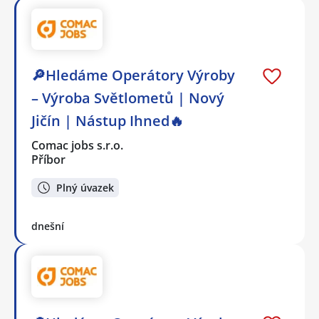
🔎Hledáme Operátory Výroby
– Výroba Světlometů | Nový
Jičín | Nástup Ihned🔥
Comac jobs s.r.o.
Příbor
Plný úvazek
dnešní