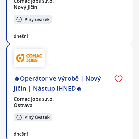
Comac jobs s.r.o.
Nový Jičín
Plný úvazek
dnešní
🔥Operátor ve výrobě | Nový
Jičín | Nástup IHNED🔥
Comac jobs s.r.o.
Ostrava
Plný úvazek
dnešní