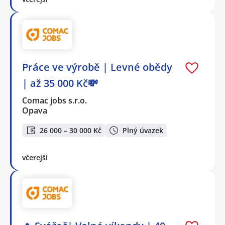
Práce ve výrobě | Levné obědy
| až 35 000 Kč💸
Comac jobs s.r.o.
Opava
26 000 – 30 000 Kč
Plný úvazek
včerejší