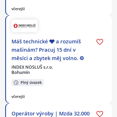
včerejší
Máš technické 🩶 a rozumíš
mašinám? Pracuj 15 dní v
měsíci a zbytek měj volno. ⚙
INDEX NOSLUŠ s.r.o.
Bohumín
Plný úvazek
včerejší
Operátor výroby | Mzda 32.000