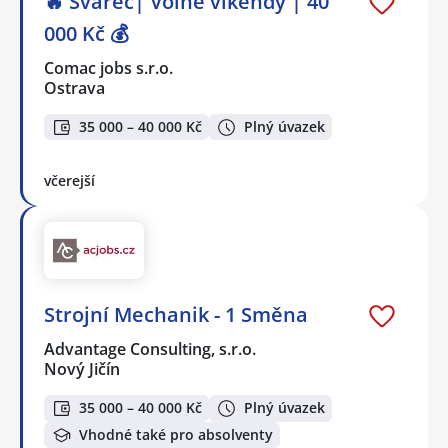
🔥 Svářeč| Volné víkendy | 40
000 Kč 💰
Comac jobs s.r.o.
Ostrava
35 000 – 40 000 Kč
Plný úvazek
včerejší
Strojní Mechanik - 1 Směna
Advantage Consulting, s.r.o.
Nový Jičín
35 000 – 40 000 Kč
Plný úvazek
Vhodné také pro absolventy