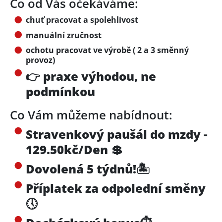
Co od Vás očekáváme:
chuť pracovat a spolehlivost
manuální zručnost
ochotu pracovat ve výrobě ( 2 a 3 směnný
provoz)
👉 praxe výhodou, ne
podmínkou
Co Vám můžeme nabídnout:
Stravenkový paušál do mzdy -
129.50kč/Den
💲
Dovolená 5 týdnů!
🏝
Příplatek za odpolední směny
🕔