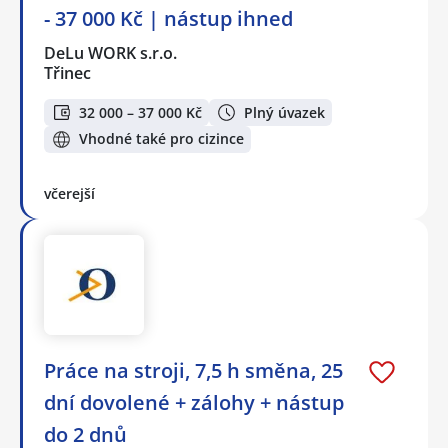
- 37 000 Kč | nástup ihned
DeLu WORK s.r.o.
Třinec
32 000 – 37 000 Kč
Plný úvazek
Vhodné také pro cizince
včerejší
Práce na stroji, 7,5 h směna, 25
dní dovolené + zálohy + nástup
do 2 dnů