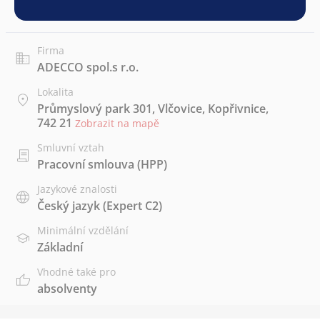
Firma
ADECCO spol.s r.o.
Lokalita
Průmyslový park 301, Vlčovice, Kopřivnice,
742 21
Zobrazit na mapě
Smluvní vztah
Pracovní smlouva (HPP)
Jazykové znalosti
Český jazyk
(Expert C2)
Minimální vzdělání
Základní
Vhodné také pro
absolventy