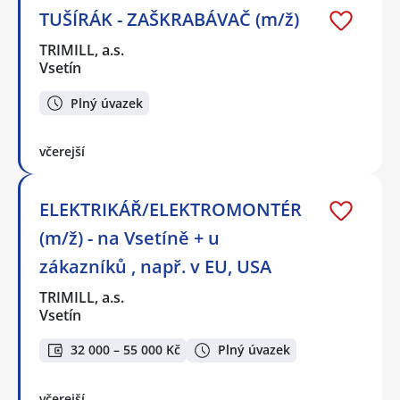
TUŠÍRÁK - ZAŠKRABÁVAČ (m/ž)
TRIMILL, a.s.
Vsetín
Plný úvazek
včerejší
ELEKTRIKÁŘ/ELEKTROMONTÉR
(m/ž) - na Vsetíně + u
zákazníků , např. v EU, USA
TRIMILL, a.s.
Vsetín
32 000 – 55 000 Kč
Plný úvazek
včerejší