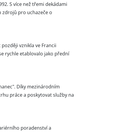
1992. S více než třemi dekádami
ch zdrojů pro uchazeče o
později vznikla ve Francii
se rychle etablovalo jako přední
tnanec". Díky mezinárodním
trhu práce a poskytovat služby na
ariérního poradenství a