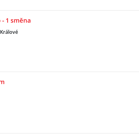
o - 1 směna
Králové
em