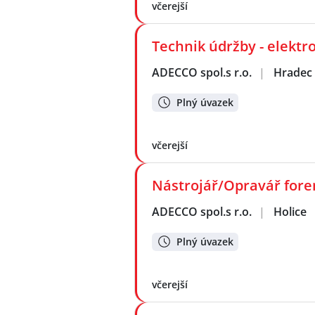
včerejší
Technik údržby - elektr
ADECCO spol.s r.o.
|
Hradec 
Plný úvazek
včerejší
Nástrojář/Opravář for
ADECCO spol.s r.o.
|
Holice
Plný úvazek
včerejší