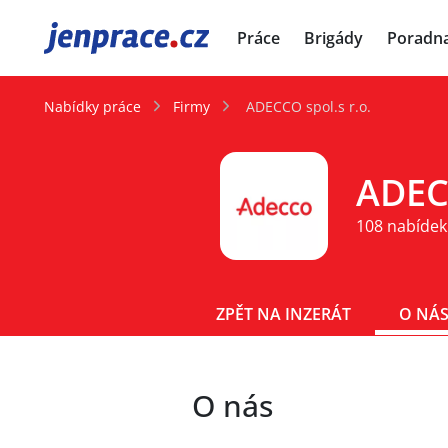
JenPráce.cz
Práce
Brigády
Poradn
Nabídky práce
Firmy
ADECCO spol.s r.o.
ADECC
108 nabídek
ZPĚT NA INZERÁT
O NÁ
O nás