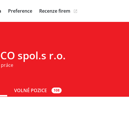
a
Preference
Recenze firem
O spol.s r.o.
 práce
S
VOLNÉ POZICE
108