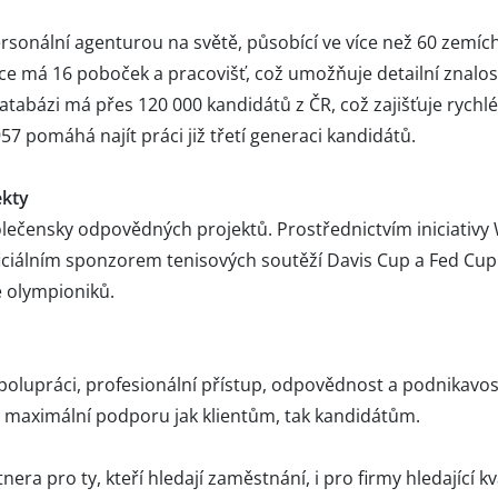
personální agenturou na světě, působící ve více než 60 zemích
ice má 16 poboček a pracovišť, což umožňuje detailní znalos
databázi má přes 120 000 kandidátů z ČR, což zajišťuje rychlé
57 pomáhá najít práci již třetí generaci kandidátů.
ekty
olečensky odpovědných projektů. Prostřednictvím iniciativy
oficiálním sponzorem tenisových soutěží Davis Cup a Fed Cu
 olympioniků.
lupráci, profesionální přístup, odpovědnost a podnikavost
t maximální podporu jak klientům, tak kandidátům.
era pro ty, kteří hledají zaměstnání, i pro firmy hledající kv