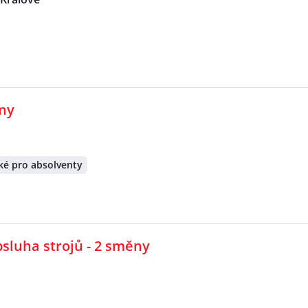
ěny
ké pro absolventy
sluha strojů - 2 směny