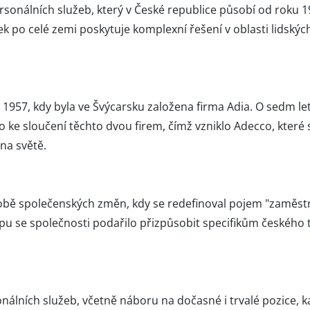
personálních služeb, který v České republice působí od roku 
ek po celé zemi poskytuje komplexní řešení v oblasti lidský
1957, kdy byla ve Švýcarsku založena firma Adia. O sedm let 
 ke sloučení těchto dvou firem, čímž vzniklo Adecco, které 
na světě.
době společenských změn, kdy se redefinoval pojem "zaměs
pu se společnosti podařilo přizpůsobit specifikům českého 
nálních služeb, včetně náboru na dočasné i trvalé pozice, k