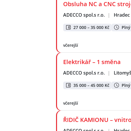
Obsluha NC a CNC stroje
ADECCO spol.s r.o.
|
Hradec 
27 000 – 35 000 Kč
Plný
včerejší
Elektrikář – 1 směna
ADECCO spol.s r.o.
|
Litomyš
35 000 – 45 000 Kč
Plný
včerejší
ŘIDIČ KAMIONU – vnitro
ADECCO spol.s r.o.
|
Hradec 