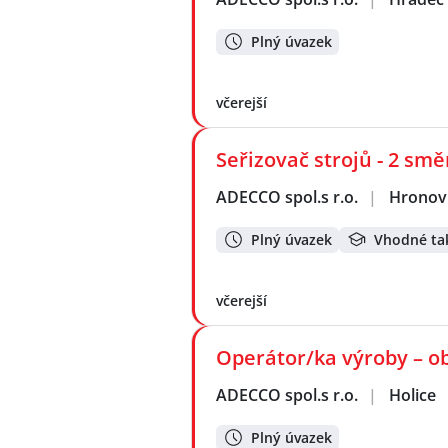
Plný úvazek
včerejší
Seřizovač strojů - 2 sm
ADECCO spol.s r.o.
|
Hronov
Plný úvazek
Vhodné ta
včerejší
Operátor/ka výroby – ob
ADECCO spol.s r.o.
|
Holice
Plný úvazek