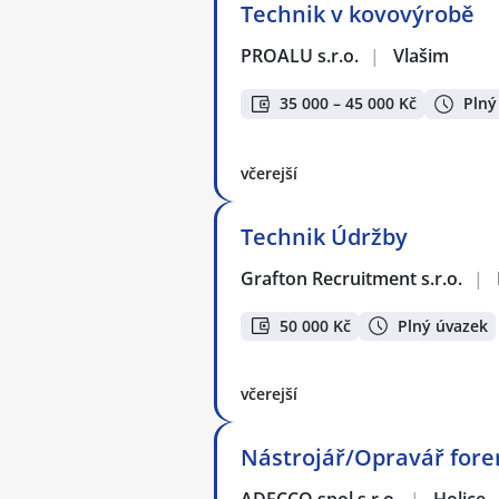
Technik v kovovýrobě
PROALU s.r.o.
|
Vlašim
35 000 – 45 000 Kč
Plný
včerejší
Technik Údržby
Grafton Recruitment s.r.o.
|
50 000 Kč
Plný úvazek
včerejší
Nástrojář/Opravář for
ADECCO spol.s r.o.
|
Holice