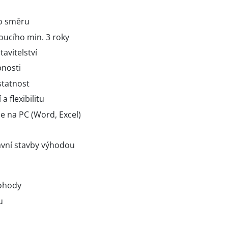
ho směru
oucího min. 3 roky
avitelství
pnosti
tatnost
 flexibilitu
e na PC (Word, Excel)
avní stavby výhodou
dohody
u