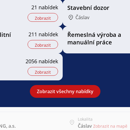
21 nabídek
Stavební dozor
Čáslav
Zobrazit
litní
211 nabídek
Řemeslná výroba a
manuální práce
Zobrazit
2056 nabídek
Zobrazit
Zobrazit všechny nabídky
Lokalita
G, a.s.
Čáslav
Zobrazit na mapě