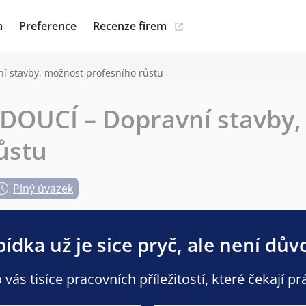
a
Preference
Recenze firem
í stavby, možnost profesního růstu
EDOUCÍ – Dopravní stavby
ůstu
Plný úvazek
ídka už je sice pryč, ale není dův
ás tisíce pracovních příležitostí, které čekají pr