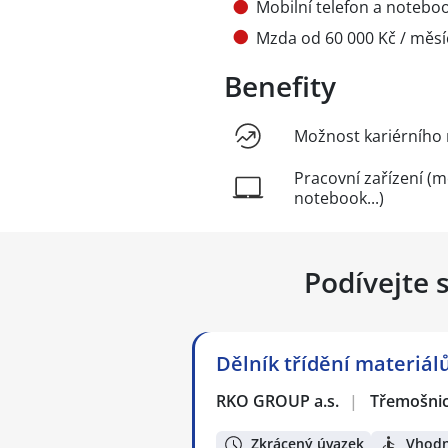
Mobilní telefon a notebo
Mzda od 60 000 Kč / měsí
Benefity
Možnost kariérního 
Pracovní zařízení (m
notebook...)
Podívejte 
Dělník třídění materiál
RKO GROUP a.s.
|
Třemošni
Zkrácený úvazek
Vhodn