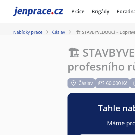
JenPráce.cz
Práce
Brigády
Poradn
Nabídky práce
Čáslav
🏗️ STAVBYVEDOUCÍ – Dopravn
🏗️ STAVBYV
profesního r
Čáslav
60.000 Kč
Tahle nab
Máme pro v