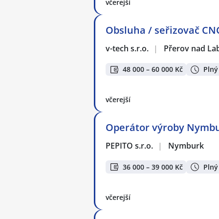
včerejší
Obsluha / seřizovač CN
v-tech s.r.o.
|
Přerov nad L
48 000 – 60 000 Kč
Plný
včerejší
Operátor výroby Nymburk
PEPITO s.r.o.
|
Nymburk
36 000 – 39 000 Kč
Plný
včerejší