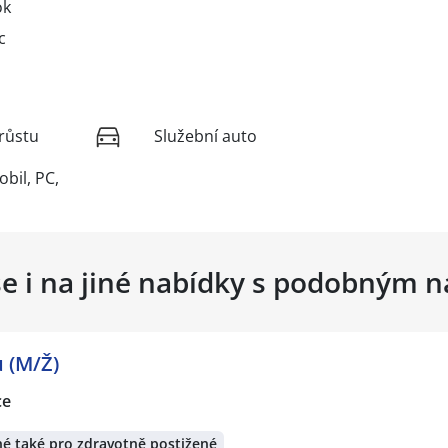
ok
c
růstu
Služební auto
obil, PC,
se i na jiné nabídky s podobným 
ů (M/Ž)
ce
é také pro zdravotně postižené