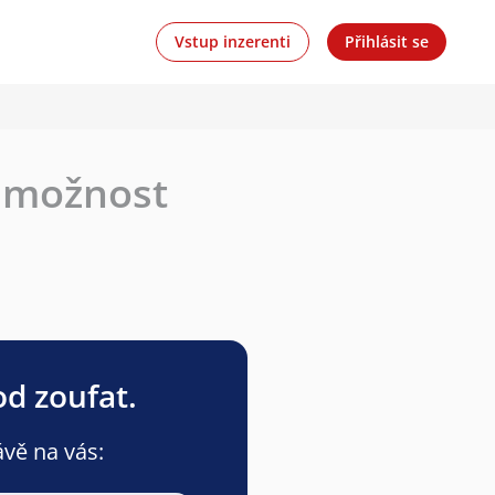
Vstup inzerenti
Přihlásit se
, možnost
od zoufat.
ávě na vás: