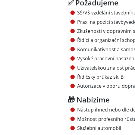
✅ Požadujeme
SŠ/VŠ vzdělání stavební
Praxi na pozici stavbyved
Zkušenosti v dopravním st
Řídící a organizační scho
Komunikativnost a samos
Vysoké pracovní nasazení a
Uživatelskou znalost prác
Řidičský průkaz sk. B
Autorizace v oboru dopr
🎁 Nabízíme
Nástup ihned nebo dle 
Možnost profesního růst
Služební automobil