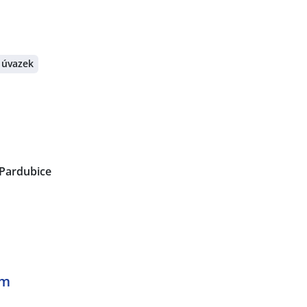
 úvazek
Pardubice
em