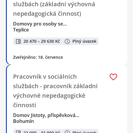
službách (základní výchovná
nepedagogická činnost)
Domovy pro osoby se…
Teplice
20 470 – 29 630 Kč
Plný úvazek
Zveřejněno: 18. července
Pracovník v sociálních
službách - pracovník základní
výchovné nepedagogické
činnosti
Domov Jistoty, příspěvková…
Bohumín
22 000 – 31 900 Kč
Plný úvazek