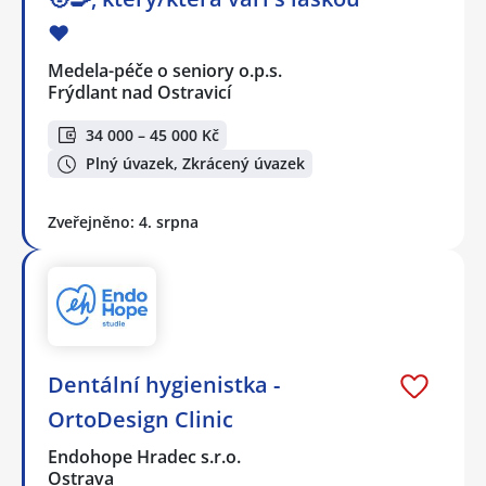
❤️
Medela-péče o seniory o.p.s.
Frýdlant nad Ostravicí
34 000 – 45 000 Kč
Plný úvazek, Zkrácený úvazek
Zveřejněno: 4. srpna
Dentální hygienistka -
OrtoDesign Clinic
Endohope Hradec s.r.o.
Ostrava