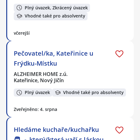
Plný úvazek, Zkrácený úvazek
Vhodné také pro absolventy
včerejší
Pečovatel/ka, Kateřinice u
Frýdku-Místku
ALZHEIMER HOME z.ú.
Kateřinice, Nový Jičín
Plný úvazek
Vhodné také pro absolventy
Zveřejněno: 4. srpna
Hledáme kuchaře/kuchařku
🧑‍🍳, který/která vaří s láskou