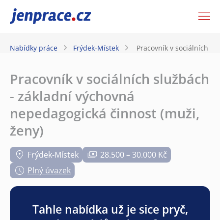
JenPráce.cz
Nabídky práce
Frýdek-Místek
Pracovník v sociálních s
Pracovník v sociálních službách
- základní výchovná
nepedagogická činnost (muži,
ženy)
Frýdek-Místek
28.500 – 30.000 Kč
Plný úvazek
Tahle nabídka už je sice pryč,