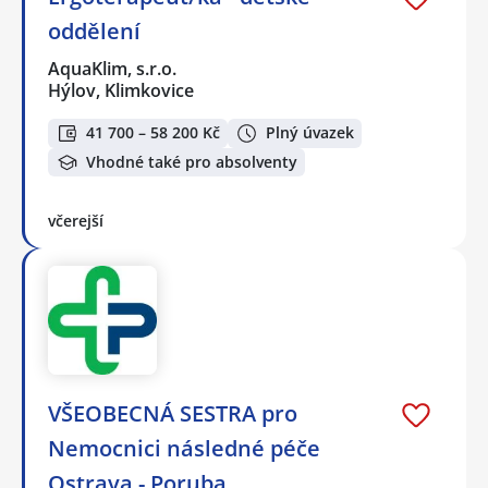
oddělení
AquaKlim, s.r.o.
Hýlov, Klimkovice
41 700 – 58 200 Kč
Plný úvazek
Vhodné také pro absolventy
včerejší
VŠEOBECNÁ SESTRA pro
Nemocnici následné péče
Ostrava - Poruba